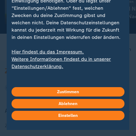
Einwilligung benötigen. Oder du legst unter
:
Aktuelle Entwicklungen
Krieg: Gehen den USA die
"Einstellungen/Ablehnen" fest, welchen
Iran-Krieg und 
Raketen aus?
Zwecken du deine Zustimmung gibst und
Konflikt: Alle N
mit Video
0:31
welchen nicht. Deine Datenschutzeinstellungen
Liveblog
kannst du jederzeit mit Wirkung für die Zukunft
in deinen Einstellungen widerrufen oder ändern.
nach oben
Hier findest du das Impressum.
Weitere Informationen findest du in unserer
Datenschutzerklärung.
Zustimmen
Ablehnen
Aktuell bei ZDFheute
Einstellen
Zuletzt veröffentlicht