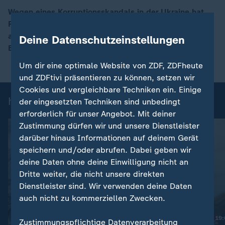
Wegen eines Korruptionsskandals in der Ukraine hat
Präsident Selenskyj zwei Minister zum Rücktritt
00:17
aufgefordert. Über die Hintergründe berichtet Anne
Deine Datenschutzeinstellungen
Brühl.
Um dir eine optimale Website von ZDF, ZDFheute
und ZDFtivi präsentieren zu können, setzen wir
Cookies und vergleichbare Techniken ein. Einige
heute 19:00 Uhr: Einzelbeiträge
der eingesetzten Techniken sind unbedingt
erforderlich für unser Angebot. Mit deiner
Zustimmung dürfen wir und unsere Dienstleister
darüber hinaus Informationen auf deinem Gerät
speichern und/oder abrufen. Dabei geben wir
deine Daten ohne deine Einwilligung nicht an
Dritte weiter, die nicht unsere direkten
Dienstleister sind. Wir verwenden deine Daten
auch nicht zu kommerziellen Zwecken.
Nachrichten | heute 19
Zustimmungspflichtige Datenverarbeitung