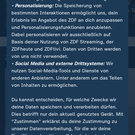
Haftstrafen für
:
Nachrichten | heute 19:00 Uhr
• Personalisierung:
Die Speicherung von
Viele Tote in der Ukraine
rechtsextreme T
bestimmten Interaktionen ermöglicht uns, dein
Erlebnis im Angebot des ZDF an dich anzupassen
Video
1:42
Video
1:42
und Personalisierungsfunktionen anzubieten.
Dabei personalisieren wir ausschließlich auf
Basis deiner Nutzung von ZDF Streaming, der
ZDFheute und ZDFtivi. Daten von Dritten werden
von uns nicht verwendet.
Zuletzt auf ZDFheute veröffentlicht
• Social Media und externe Drittsysteme:
Wir
nutzen Social-Media-Tools und Dienste von
anderen Anbietern. Unter anderem um das Teilen
von Inhalten zu ermöglichen.
Du kannst entscheiden, für welche Zwecke wir
deine Daten speichern und verarbeiten dürfen.
Dies betrifft nur dein aktuell genutztes Gerät. Mit
FAQ
"Zustimmen" erklärst du deine Zustimmung zu
:
Trump weist Berichte zurück
unserer Datenverarbeitung, für die wir deine
Liveblog
Hoher Verbrauch im Iran-