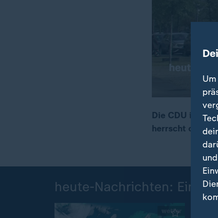
De
Um 
prä
ver
Die CDU ist bei
Tec
herrscht das Ge
dei
00:17
01:48
dar
und
Ein
Die
heute-Nachrichten: Einzel
kom