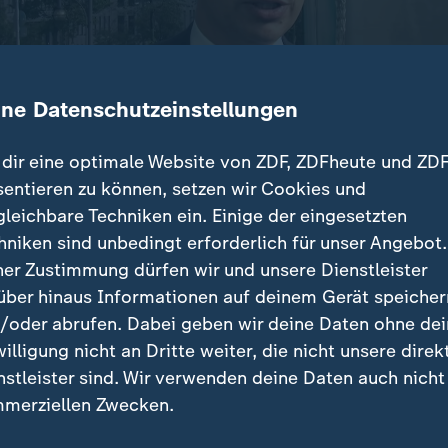
ine Datenschutzeinstellungen
dir eine optimale Website von ZDF, ZDFheute und ZDF
sentieren zu können, setzen wir Cookies und
gleichbare Techniken ein. Einige der eingesetzten
 den Kommunalwahlen in NRW stärkste Kraft geworden
hniken sind unbedingt erforderlich für unser Angebot.
fühl, mit einem blauen Auge davongekommen zu sein
ner Zustimmung dürfen wir und unsere Dienstleister
über hinaus Informationen auf deinem Gerät speicher
/oder abrufen. Dabei geben wir deine Daten ohne de
willigung nicht an Dritte weiter, die nicht unsere direk
nstleister sind. Wir verwenden deine Daten auch nicht
beiträge
merziellen Zwecken.