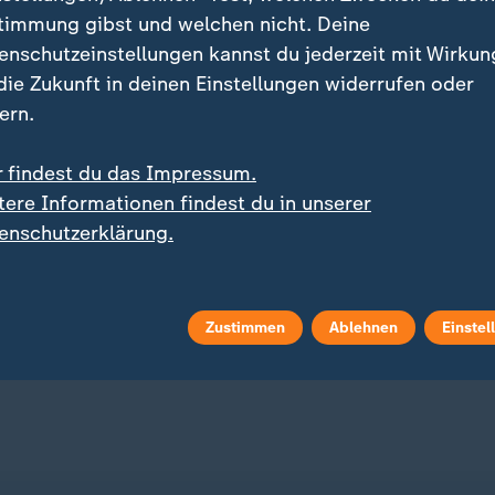
timmung gibst und welchen nicht. Deine
enschutzeinstellungen kannst du jederzeit mit Wirkun
 die Zukunft in deinen Einstellungen widerrufen oder
ern.
r findest du das Impressum.
serie
Liveblog
tere Informationen findest du in unserer
:
:
ws vom Transfermarkt
Russland greift die Ukraine an
enschutzerklärung.
ani-Wechsel nach Leipzig
Aktuelles zum Krieg in d
atzt
Ukraine
Zustimmen
Ablehnen
Einstel