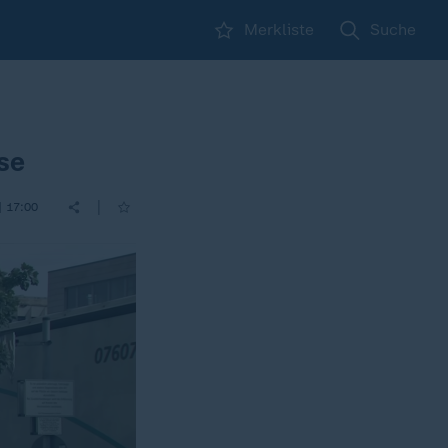
Merkliste
Suche
se
|
| 17:00