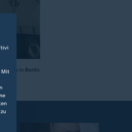
tivi
. Auch in Berlin
 Mit
.
n
ine
ten
 zu