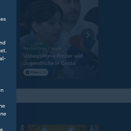
des
und
:
Nachrichten | heute
Nachrichten 
et.
igt
Unbegleitete Kinder und
Wahlkamp
al-
Jugendliche in Ceuta
Landtagsw
Anhalt
Video
1:25
Video
2:12
en
ne
ine
ne