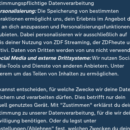
timmungspflichtige Datenverarbeitung
ersonalisierung:
Die Speicherung von bestimmten
eraktionen ermöglicht uns, dein Erlebnis im Angebot 
 an dich anzupassen und Personalisierungsfunktionen
ubieten. Dabei personalisieren wir ausschließlich auf
is deiner Nutzung von ZDF Streaming, der ZDFheute 
:
:
ichten | heute
Nachrichten | heute
tivi. Daten von Dritten werden von uns nicht verwend
r mehr Brauereien
"Deutsche Wirtschaft ze
ocial Media und externe Drittsysteme:
Wir nutzen Soci
en schließen
sich robuster"
ia-Tools und Dienste von anderen Anbietern. Unter
deo
1:33
Video
1:06
erem um das Teilen von Inhalten zu ermöglichen.
kannst entscheiden, für welche Zwecke wir deine Dat
ichern und verarbeiten dürfen. Dies betrifft nur dein
uell genutztes Gerät. Mit "Zustimmen" erklärst du dei
fentlicht
timmung zu unserer Datenverarbeitung, für die wir de
willigung benötigen. Oder du legst unter
nstellungen/Ablehnen" fest, welchen Zwecken du dei