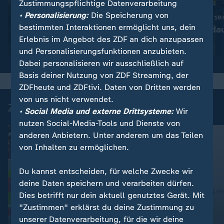
Zustimmungspflichtige Datenverarbeitung
:
Nachrichten | heute 19:00 Uhr
• Personalisierung:
Die Speicherung von
Diskussion um bessere
Nachrichten | heute 19
bestimmten Interaktionen ermöglicht uns, dein
Drohnenabwehr
Ermittlungen da
Erlebnis im Angebot des ZDF an dich anzupassen
Video
1:53
Video
1:37
und Personalisierungsfunktionen anzubieten.
Dabei personalisieren wir ausschließlich auf
Basis deiner Nutzung von ZDF Streaming, der
ZDFheute und ZDFtivi. Daten von Dritten werden
von uns nicht verwendet.
Zuletzt auf ZDFheute veröffentlicht
• Social Media und externe Drittsysteme:
Wir
nutzen Social-Media-Tools und Dienste von
anderen Anbietern. Unter anderem um das Teilen
von Inhalten zu ermöglichen.
Du kannst entscheiden, für welche Zwecke wir
deine Daten speichern und verarbeiten dürfen.
Dies betrifft nur dein aktuell genutztes Gerät. Mit
"Zustimmen" erklärst du deine Zustimmung zu
unserer Datenverarbeitung, für die wir deine
:
Erkenntnisse aus Obduktion