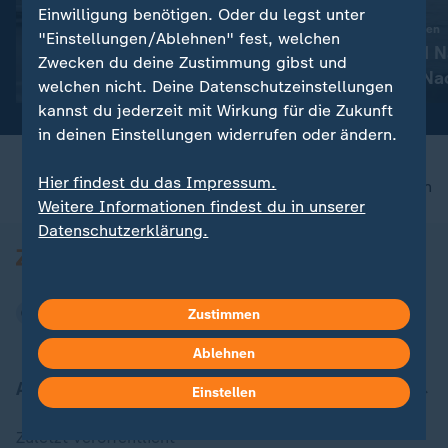
Liveblog
Einwilligung benötigen. Oder du legst unter
Preetz: Gefundenes
:
Aktuelle Entwicklungen
"Einstellungen/Ablehnen" fest, welchen
Kleinkind wahrscheinlich
Iran-Krieg und 
Zwecken du deine Zustimmung gibst und
ertrunken
Konflikt: Alle N
mit Video
1:24
welchen nicht. Deine Datenschutzeinstellungen
Liveblog
kannst du jederzeit mit Wirkung für die Zukunft
in deinen Einstellungen widerrufen oder ändern.
Hier findest du das Impressum.
nach oben
Weitere Informationen findest du in unserer
Datenschutzerklärung.
Zustimmen
Ablehnen
Aktuell bei ZDFheute
Einstellen
Zuletzt veröffentlicht