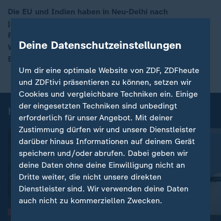
Die EU und Indien haben in Neu-Delhi nach
jahrzehntelangen Verhandlungen ein
00:16
Freihandelsabkommen beschlossen. ZDF-
Deine Datenschutzeinstellungen
Wirtschaftsexperte Florian Neuhann mit einer
Einschätzung.
Um dir eine optimale Website von ZDF, ZDFheute
und ZDFtivi präsentieren zu können, setzen wir
Cookies und vergleichbare Techniken ein. Einige
der eingesetzten Techniken sind unbedingt
heute 19:00 Uhr: Einzelbeiträge
erforderlich für unser Angebot. Mit deiner
Zustimmung dürfen wir und unsere Dienstleister
darüber hinaus Informationen auf deinem Gerät
speichern und/oder abrufen. Dabei geben wir
deine Daten ohne deine Einwilligung nicht an
Dritte weiter, die nicht unsere direkten
Dienstleister sind. Wir verwenden deine Daten
auch nicht zu kommerziellen Zwecken.