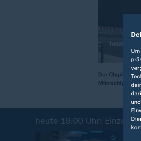
De
Um 
prä
ver
Der Chipherstel
Tec
Mikrochips eröf
dei
00:15
01:13
dar
und
Ein
Die
heute 19:00 Uhr: Einzelbei
kom