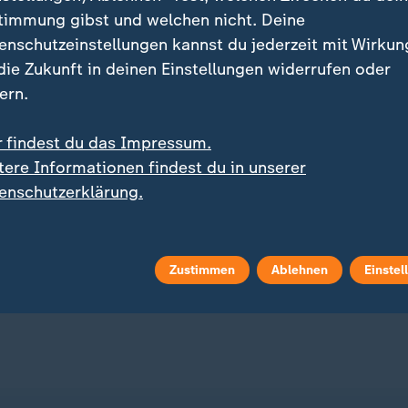
timmung gibst und welchen nicht. Deine
enschutzeinstellungen kannst du jederzeit mit Wirkun
 die Zukunft in deinen Einstellungen widerrufen oder
ern.
r findest du das Impressum.
:
:
 geht in Flammen auf
Fangschrecke breitet sich aus
tere Informationen findest du in unserer
d auf bayerischem
Mehr Sichtungen von
enschutzerklärung.
rnhof: Mehr als 1.000
Gottesanbeterinnen als 
eine tot
zuvor
 Video
1:09
mit Video
0:32
Zustimmen
Ablehnen
Einstel