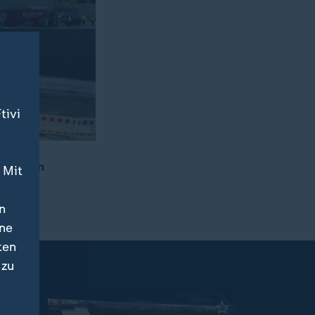
tivi
tion von
 Mit
n
ine
ten
 zu