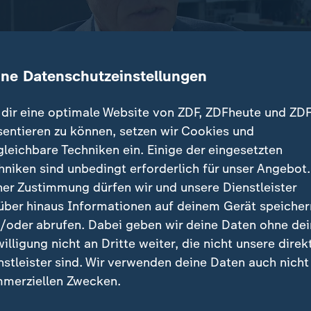
ine Datenschutzeinstellungen
dir eine optimale Website von ZDF, ZDFheute und ZDF
sentieren zu können, setzen wir Cookies und
gleichbare Techniken ein. Einige der eingesetzten
ler Infineon hat in Dresden ein neues Werk zur Produk
hniken sind unbedingt erforderlich für unser Angebot.
fnet. So sollen rund 1.000 Jobs entstehen.
ner Zustimmung dürfen wir und unsere Dienstleister
über hinaus Informationen auf deinem Gerät speicher
/oder abrufen. Dabei geben wir deine Daten ohne de
willigung nicht an Dritte weiter, die nicht unsere direk
nstleister sind. Wir verwenden deine Daten auch nicht
träge
merziellen Zwecken.