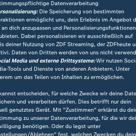
timmungspflichtige Datenverarbeitung
ersonalisierung:
Die Speicherung von bestimmten
eraktionen ermöglicht uns, dein Erlebnis im Angebot 
 an dich anzupassen und Personalisierungsfunktionen
ubieten. Dabei personalisieren wir ausschließlich auf
is deiner Nutzung von ZDF Streaming, der ZDFheute 
:
Nachrichten | heute 19:00 Uhr
tivi. Daten von Dritten werden von uns nicht verwend
Lebenslange Haft nach
:
ichten | heute 19:00 Uhr
ocial Media und externe Drittsysteme:
Wir nutzen Soci
ttlungen dauern an
Anschlag
ia-Tools und Dienste von anderen Anbietern. Unter
deo
1:37
Video
1:33
erem um das Teilen von Inhalten zu ermöglichen.
kannst entscheiden, für welche Zwecke wir deine Dat
ichern und verarbeiten dürfen. Dies betrifft nur dein
uell genutztes Gerät. Mit "Zustimmen" erklärst du dei
fentlicht
timmung zu unserer Datenverarbeitung, für die wir de
willigung benötigen. Oder du legst unter
nstellungen/Ablehnen" fest, welchen Zwecken du dei