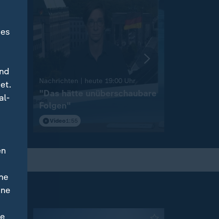
des
und
:
Nachrichten | heute 19:00 Uhr
Nachrichten 
et.
"Das hätte unüberschaubare
Niedrigw
al-
Folgen"
Binnensch
Video
1:55
Video
1:42
en
ne
ine
ne