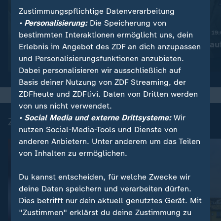
Zustimmungspflichtige Datenverarbeitung
:
Nachrichten | heute 19:00 Uhr
• Personalisierung:
Die Speicherung von
Trotz Krieg:
Nachrichten | heute 19
bestimmten Interaktionen ermöglicht uns, dein
Leihmutterschaft in der
Taiwan rüstet au
Erlebnis im Angebot des ZDF an dich anzupassen
Ukraine
und Personalisierungsfunktionen anzubieten.
Video
1:38
Video
1:45
Dabei personalisieren wir ausschließlich auf
Basis deiner Nutzung von ZDF Streaming, der
ZDFheute und ZDFtivi. Daten von Dritten werden
von uns nicht verwendet.
• Social Media und externe Drittsysteme:
Wir
Zuletzt auf ZDFheute veröffentlicht
nutzen Social-Media-Tools und Dienste von
anderen Anbietern. Unter anderem um das Teilen
von Inhalten zu ermöglichen.
Du kannst entscheiden, für welche Zwecke wir
deine Daten speichern und verarbeiten dürfen.
Dies betrifft nur dein aktuell genutztes Gerät. Mit
"Zustimmen" erklärst du deine Zustimmung zu