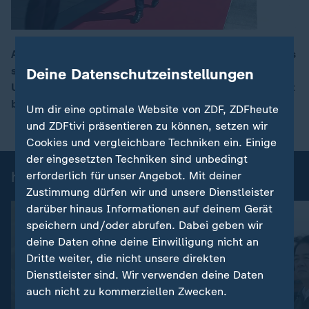
Auch auf dem G7-Gipfel im französischen Évian ist das
sich abzeichnende Rahmenabkommen zwischen den
Deine Datenschutzeinstellungen
00:17
USA und Iran ein Thema. Neben Erleichterung herrscht
bei den Teilnehmern auch Skepsis vor.
Um dir eine optimale Website von ZDF, ZDFheute
und ZDFtivi präsentieren zu können, setzen wir
Cookies und vergleichbare Techniken ein. Einige
der eingesetzten Techniken sind unbedingt
heute 19:00 Uhr: Einzelbeiträge
erforderlich für unser Angebot. Mit deiner
Zustimmung dürfen wir und unsere Dienstleister
darüber hinaus Informationen auf deinem Gerät
speichern und/oder abrufen. Dabei geben wir
deine Daten ohne deine Einwilligung nicht an
Dritte weiter, die nicht unsere direkten
Dienstleister sind. Wir verwenden deine Daten
auch nicht zu kommerziellen Zwecken.