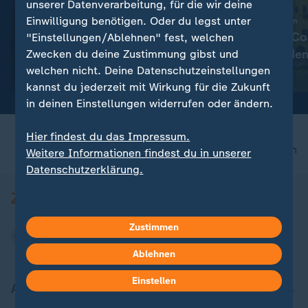
unserer Datenverarbeitung, für die wir deine
Einwilligung benötigen. Oder du legst unter
:
Overtourism in Italien
Wie Airbnb & Co 
"Einstellungen/Ablehnen" fest, welchen
:
Zwischen Glamour und Chaos
begrenzt werde
Zwecken du deine Zustimmung gibst und
Lena Gercke: Vom Model zur
welchen nicht. Deine Datenschutzeinstellungen
Unternehmerin
mit Video
2:04
kannst du jederzeit mit Wirkung für die Zukunft
in deinen Einstellungen widerrufen oder ändern.
Hier findest du das Impressum.
nach oben
Weitere Informationen findest du in unserer
Datenschutzerklärung.
Zustimmen
Ablehnen
Einstellen
Aktuell bei ZDFheute