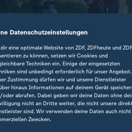
ine Datenschutzeinstellungen
dir eine optimale Website von ZDF, ZDFheute und ZDF
sentieren zu können, setzen wir Cookies und
gleichbare Techniken ein. Einige der eingesetzten
er wählt NRW-Kommunalparlamente – 13,7 Millionen
hniken sind unbedingt erforderlich für unser Angebot.
. In Gelsenkirchen tritt die SPD gegen eine erstarkte
ner Zustimmung dürfen wir und unsere Dienstleister
über hinaus Informationen auf deinem Gerät speicher
/oder abrufen. Dabei geben wir deine Daten ohne de
willigung nicht an Dritte weiter, die nicht unsere direk
nstleister sind. Wir verwenden deine Daten auch nicht
träge
merziellen Zwecken.