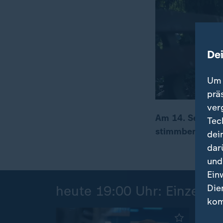
De
Um 
prä
ver
Am 14. Septemb
Tec
stimmberechtigt
dei
00:17
02:11
dar
und
Ein
Die
heute 19:00 Uhr: Einzelbei
kom