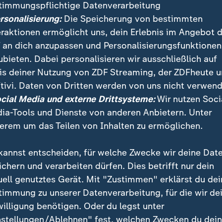
timmungspflichtige Datenverarbeitung
ersonalisierung:
Die Speicherung von bestimmten
eraktionen ermöglicht uns, dein Erlebnis im Angebot 
 an dich anzupassen und Personalisierungsfunktionen
ubieten. Dabei personalisieren wir ausschließlich auf
is deiner Nutzung von ZDF Streaming, der ZDFheute 
:
Nachrichten | heute 19:00 Uhr
tivi. Daten von Dritten werden von uns nicht verwend
Lebenslange Haft nach
:
ichten | heute 19:00 Uhr
ocial Media und externe Drittsysteme:
Wir nutzen Soci
ttlungen dauern an
Anschlag
ia-Tools und Dienste von anderen Anbietern. Unter
deo
1:37
Video
1:33
erem um das Teilen von Inhalten zu ermöglichen.
kannst entscheiden, für welche Zwecke wir deine Dat
ichern und verarbeiten dürfen. Dies betrifft nur dein
uell genutztes Gerät. Mit "Zustimmen" erklärst du dei
fentlicht
timmung zu unserer Datenverarbeitung, für die wir de
willigung benötigen. Oder du legst unter
nstellungen/Ablehnen" fest, welchen Zwecken du dei