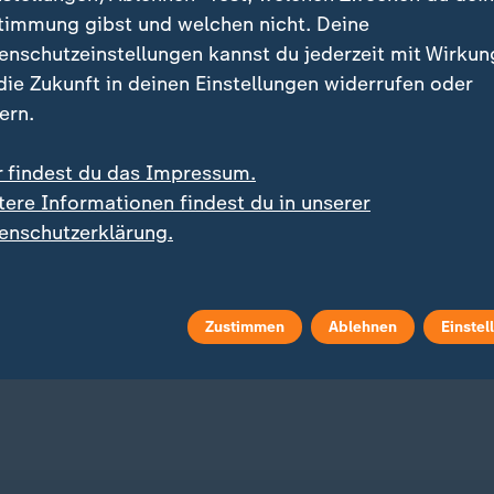
timmung gibst und welchen nicht. Deine
enschutzeinstellungen kannst du jederzeit mit Wirkun
 die Zukunft in deinen Einstellungen widerrufen oder
ern.
r findest du das Impressum.
:
igwasser belastet Lieferketten
tere Informationen findest du in unserer
e Länder heben Lkw-
7. Etappe Tour de France Fem
enschutzerklärung.
tagsfahrverbot auf
Niewiadoma-Phinney st
am Mont Ventoux ins G
 Video
2:39
Trikot
Zustimmen
Ablehnen
Einstel