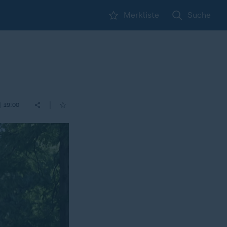
Merkliste
Suche
|
| 19:00