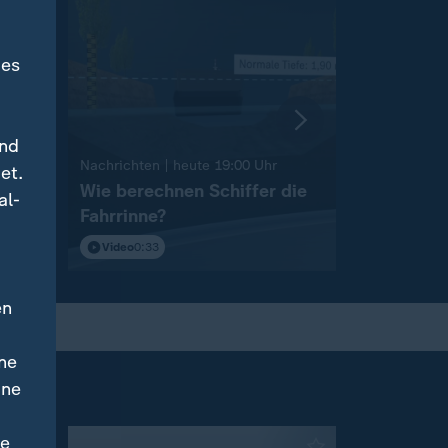
des
und
:
Nachrichten | heute 19:00 Uhr
Nachrichten 
et.
Wie berechnen Schiffer die
"Das hätt
al-
Fahrrinne?
Folgen"
Video
0:33
Video
1:55
en
ne
ine
ne