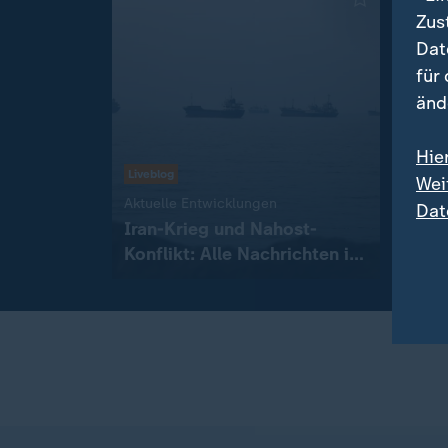
Zus
Dat
für
änd
Hie
Niedr
Liveblog
Wei
Erst
:
Aktuelle Entwicklungen
Dat
Sonn
Iran-Krieg und Nahost-
Konflikt: Alle Nachrichten im
mit
Liveblog