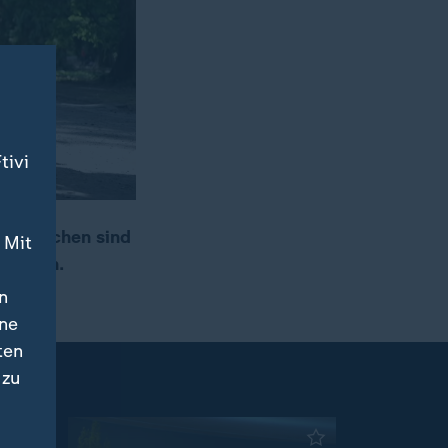
tivi
 Menschen sind
 Mit
 AfD an.
n
ine
ten
 zu