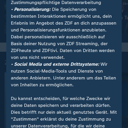
Zustimmungspflichtige Datenverarbeitung
Nachrichten | heute 19
• Personalisierung:
Die Speicherung von
Haftstrafen für
:
Nachrichten | heute 19:00 Uhr
bestimmten Interaktionen ermöglicht uns, dein
Viele Tote in der Ukraine
rechtsextreme T
Erlebnis im Angebot des ZDF an dich anzupassen
Video
1:42
Video
1:42
und Personalisierungsfunktionen anzubieten.
Dabei personalisieren wir ausschließlich auf
Basis deiner Nutzung von ZDF Streaming, der
ZDFheute und ZDFtivi. Daten von Dritten werden
von uns nicht verwendet.
Zuletzt auf ZDFheute veröffentlicht
• Social Media und externe Drittsysteme:
Wir
nutzen Social-Media-Tools und Dienste von
anderen Anbietern. Unter anderem um das Teilen
von Inhalten zu ermöglichen.
Du kannst entscheiden, für welche Zwecke wir
deine Daten speichern und verarbeiten dürfen.
Dies betrifft nur dein aktuell genutztes Gerät. Mit
"Zustimmen" erklärst du deine Zustimmung zu
unserer Datenverarbeitung, für die wir deine