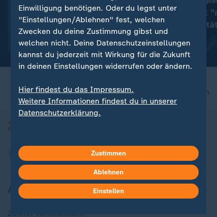
:
Machtkampf im Weltfußball
Drohnenfund am Flughaf
Einwilligung benötigen. Oder du legst unter
WM-Endspiel 2030 an
Dobrindt sieht "
"Einstellungen/Ablehnen" fest, welchen
Marokko versprochen? FIFA
Gefahrenqualitä
Zwecken du deine Zustimmung gibst und
dementiert
mit Video
0:24
mit Video
1:46
welchen nicht. Deine Datenschutzeinstellungen
kannst du jederzeit mit Wirkung für die Zukunft
in deinen Einstellungen widerrufen oder ändern.
Hier findest du das Impressum.
nach oben
Weitere Informationen findest du in unserer
Datenschutzerklärung.
Zustimmen
Ablehnen
Aktuell bei ZDFheute
Einstellen
Zuletzt veröffentlicht