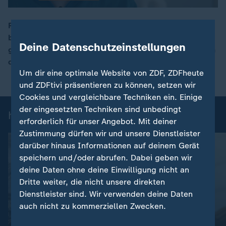
Rund die Hälfte aller Menschen in Deutschland hat
bereits online nach Informationen zu Depressionen
00:16
Deine Datenschutzeinstellungen
gesucht. Vor allem KI und Social Media werden wegen
der Anonymität genutzt.
Um dir eine optimale Website von ZDF, ZDFheute
und ZDFtivi präsentieren zu können, setzen wir
Cookies und vergleichbare Techniken ein. Einige
der eingesetzten Techniken sind unbedingt
heute 19:00 Uhr: Einzelbeiträge
erforderlich für unser Angebot. Mit deiner
Zustimmung dürfen wir und unsere Dienstleister
darüber hinaus Informationen auf deinem Gerät
speichern und/oder abrufen. Dabei geben wir
deine Daten ohne deine Einwilligung nicht an
Dritte weiter, die nicht unsere direkten
Dienstleister sind. Wir verwenden deine Daten
auch nicht zu kommerziellen Zwecken.