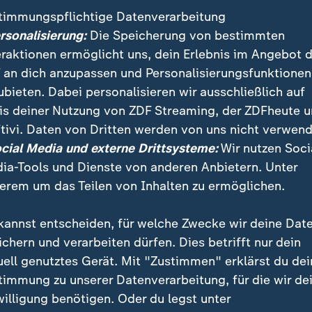
timmungspflichtige Datenverarbeitung
ersonalisierung:
Die Speicherung von bestimmten
eraktionen ermöglicht uns, dein Erlebnis im Angebot 
 an dich anzupassen und Personalisierungsfunktionen
ubieten. Dabei personalisieren wir ausschließlich auf
is deiner Nutzung von ZDF Streaming, der ZDFheute 
tivi. Daten von Dritten werden von uns nicht verwend
:
:
ichten | heute
Nachrichten | heute
ocial Media und externe Drittsysteme:
Wir nutzen Soci
 Prävention für
Andauernde Angriffe
ia-Tools und Dienste von anderen Anbietern. Unter
brände
Russlands auf die Ukrai
erem um das Teilen von Inhalten zu ermöglichen.
deo
1:32
Video
1:38
kannst entscheiden, für welche Zwecke wir deine Dat
ichern und verarbeiten dürfen. Dies betrifft nur dein
uell genutztes Gerät. Mit "Zustimmen" erklärst du dei
timmung zu unserer Datenverarbeitung, für die wir de
fentlicht
willigung benötigen. Oder du legst unter