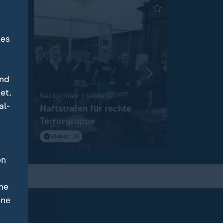
des
und
et.
:
Nachrichten | heute
Nachrichten 
al-
Haftstrafen für rechte
Russische
ne
Terrorgruppe
Kampagn
Video
1:38
Video
2:04
en
ne
ine