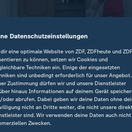
ine Datenschutzeinstellungen
dir eine optimale Website von ZDF, ZDFheute und ZDF
sentieren zu können, setzen wir Cookies und
gleichbare Techniken ein. Einige der eingesetzten
ie erste Klausurtagung der Bundesregierung begonnen.
hniken sind unbedingt erforderlich für unser Angebot.
tbewerbsfähigkeit der deutschen Wirtschaft, Digital
ner Zustimmung dürfen wir und unsere Dienstleister
ierung.
über hinaus Informationen auf deinem Gerät speicher
/oder abrufen. Dabei geben wir deine Daten ohne de
willigung nicht an Dritte weiter, die nicht unsere direk
nstleister sind. Wir verwenden deine Daten auch nicht
beiträge
merziellen Zwecken.