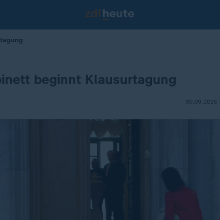
rtagung
inett beginnt Klausurtagung
30.09.2025 