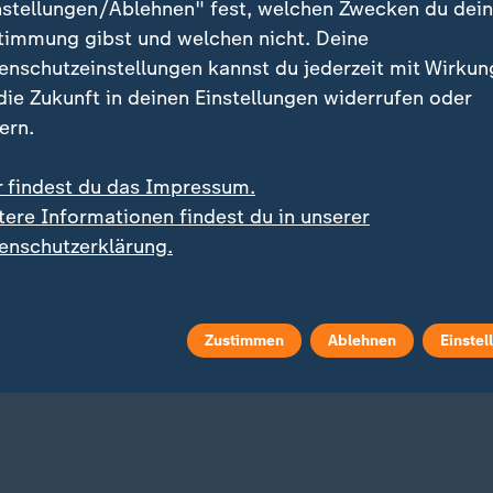
nstellungen/Ablehnen" fest, welchen Zwecken du dei
timmung gibst und welchen nicht. Deine
enschutzeinstellungen kannst du jederzeit mit Wirkun
 die Zukunft in deinen Einstellungen widerrufen oder
ern.
r findest du das Impressum.
tere Informationen findest du in unserer
og
Liveblog
enschutzerklärung.
:
:
nd greift die Ukraine an
Aktuelle Entwicklungen
elles zum Krieg in der
Iran-Krieg und Nahost-
ine
Konflikt: Alle Nachricht
Liveblog
Zustimmen
Ablehnen
Einstel