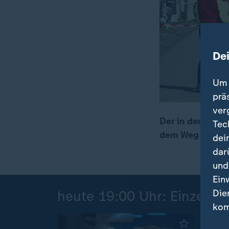
De
Um 
prä
ver
Der in der Osts
Tec
dem Weg Richtun
dei
00:17
01:39
dar
und
Ein
Die
heute 19:00 Uhr: Einzelbei
kom