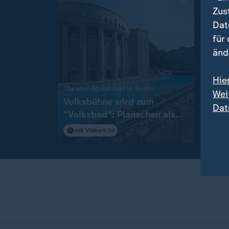
Zus
Dat
für
änd
Hie
:
Theater-Spektakel in Berlin
Livebl
Wei
Volksbühne wird zum
Aktue
Dat
"Volksbad": Planschen als
Iran
Protest
Konf
mit Video
4:34
Live