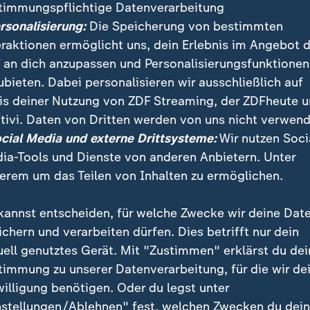
timmungspflichtige Datenverarbeitung
ersonalisierung:
Die Speicherung von bestimmten
eraktionen ermöglicht uns, dein Erlebnis im Angebot 
 an dich anzupassen und Personalisierungsfunktionen
ubieten. Dabei personalisieren wir ausschließlich auf
is deiner Nutzung von ZDF Streaming, der ZDFheute 
:
Nachrichten | heute 19:00 Uhr
tivi. Daten von Dritten werden von uns nicht verwend
Lebenslange Haft nach
:
ichten | heute 19:00 Uhr
ocial Media und externe Drittsysteme:
Wir nutzen Soci
ttlungen dauern an
Anschlag
ia-Tools und Dienste von anderen Anbietern. Unter
deo
1:37
Video
1:33
erem um das Teilen von Inhalten zu ermöglichen.
kannst entscheiden, für welche Zwecke wir deine Dat
ichern und verarbeiten dürfen. Dies betrifft nur dein
uell genutztes Gerät. Mit "Zustimmen" erklärst du dei
fentlicht
timmung zu unserer Datenverarbeitung, für die wir de
willigung benötigen. Oder du legst unter
nstellungen/Ablehnen" fest, welchen Zwecken du dei