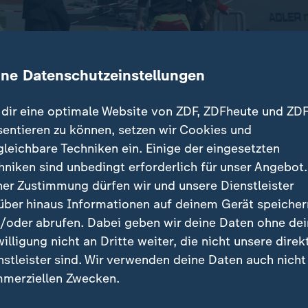
ine Datenschutzeinstellungen
dir eine optimale Website von ZDF, ZDFheute und ZDF
sentieren zu können, setzen wir Cookies und
gleichbare Techniken ein. Einige der eingesetzten
ee gestrandete Buckelwal ist inzwischen an Bord eines
hniken sind unbedingt erforderlich für unser Angebot.
g Nordsee. Die Aktion verläuft bislang offenbar pla
ner Zustimmung dürfen wir und unsere Dienstleister
über hinaus Informationen auf deinem Gerät speicher
/oder abrufen. Dabei geben wir deine Daten ohne de
willigung nicht an Dritte weiter, die nicht unsere direk
nstleister sind. Wir verwenden deine Daten auch nicht
träge
merziellen Zwecken.