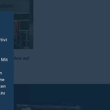
tivi
 Lastkahns auf
 Mit
nmäßig.
n
ine
ten
 zu