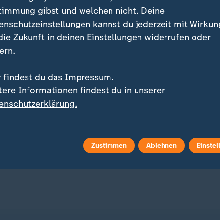
timmung gibst und welchen nicht. Deine
enschutzeinstellungen kannst du jederzeit mit Wirkun
 die Zukunft in deinen Einstellungen widerrufen oder
ern.
Interview
r findest du das Impressum.
:
Physiker Carlo Buontempo
og
tere Informationen findest du in unserer
Ist die extreme Hitze in
:
lle Entwicklungen
enschutzerklärung.
diesem Sommer die neu
-Krieg und Nahost-
Normalität?
likt: Alle Nachrichten im
mit Video
2:16
blog
Zustimmen
Ablehnen
Einstel