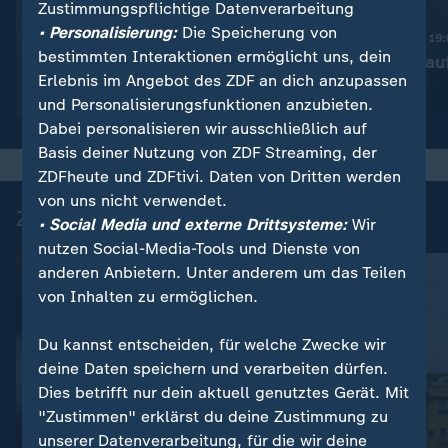
Zustimmungspflichtige Datenverarbeitung
:
Nachrichten | heute 19:00 Uhr
• Personalisierung:
Die Speicherung von
Trotz Krieg:
Nachrichten | heute 19
bestimmten Interaktionen ermöglicht uns, dein
Leihmutterschaft in der
Taiwan rüstet au
Erlebnis im Angebot des ZDF an dich anzupassen
Ukraine
Video
1:38
Video
1:45
und Personalisierungsfunktionen anzubieten.
Dabei personalisieren wir ausschließlich auf
Basis deiner Nutzung von ZDF Streaming, der
ZDFheute und ZDFtivi. Daten von Dritten werden
von uns nicht verwendet.
Zuletzt auf ZDFheute veröffentlicht
• Social Media und externe Drittsysteme:
Wir
nutzen Social-Media-Tools und Dienste von
anderen Anbietern. Unter anderem um das Teilen
von Inhalten zu ermöglichen.
Du kannst entscheiden, für welche Zwecke wir
deine Daten speichern und verarbeiten dürfen.
Dies betrifft nur dein aktuell genutztes Gerät. Mit
"Zustimmen" erklärst du deine Zustimmung zu
unserer Datenverarbeitung, für die wir deine