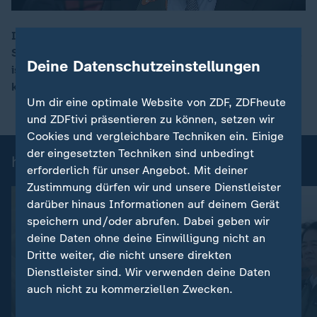
In Berlin entsteht ein Zentrum, das Forschung und
Start-ups im Bereich Gesundheit zusammenbringt. Ziel
00:16
Deine Datenschutzeinstellungen
ist es, wissenschaftliche Erkenntnisse schneller in
konkrete Therapien zu überführen.
Um dir eine optimale Website von ZDF, ZDFheute
und ZDFtivi präsentieren zu können, setzen wir
Cookies und vergleichbare Techniken ein. Einige
der eingesetzten Techniken sind unbedingt
heute 19:00 Uhr: Einzelbeiträge
erforderlich für unser Angebot. Mit deiner
Zustimmung dürfen wir und unsere Dienstleister
darüber hinaus Informationen auf deinem Gerät
speichern und/oder abrufen. Dabei geben wir
deine Daten ohne deine Einwilligung nicht an
Dritte weiter, die nicht unsere direkten
Dienstleister sind. Wir verwenden deine Daten
auch nicht zu kommerziellen Zwecken.