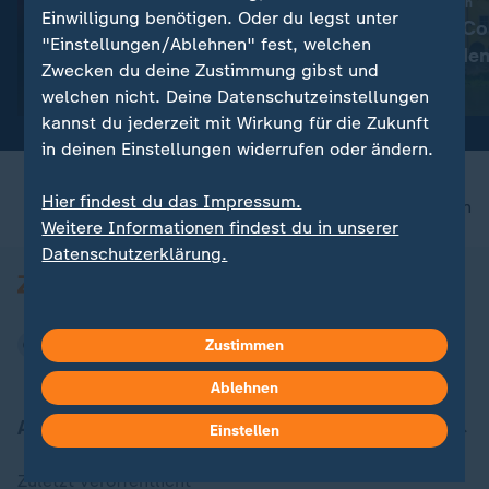
:
Overtourism in Italien
Einwilligung benötigen. Oder du legst unter
Wie Airbnb & Co 
:
Zwischen Glamour und Chaos
"Einstellungen/Ablehnen" fest, welchen
begrenzt werde
Lena Gercke: Vom Model zur
Zwecken du deine Zustimmung gibst und
Unternehmerin
mit Video
2:04
welchen nicht. Deine Datenschutzeinstellungen
kannst du jederzeit mit Wirkung für die Zukunft
in deinen Einstellungen widerrufen oder ändern.
Hier findest du das Impressum.
nach oben
Weitere Informationen findest du in unserer
Datenschutzerklärung.
Zustimmen
Ablehnen
Aktuell bei ZDFheute
Einstellen
Zuletzt veröffentlicht