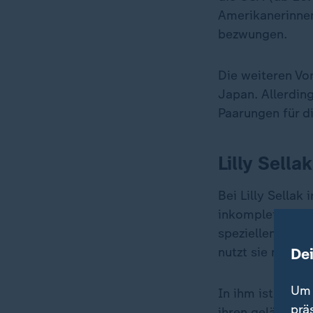
Amerikanerinnen
bezwungen.
Die weiteren Vo
Japan. Allerdin
Paarungen für di
Lilly Sella
Bei Lilly Sellak
inkomplett, inz
speziellen Schi
De
nutzt sie nur no
Um 
In ihm ist sie s
prä
ihren gelähmten