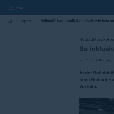
Menü
Rollstuhl-Basketball: So inklusiv wie kein a
Sport
Rollstuhlbasketba
So inklusi
:
von Susanne Rohlfing
In der Rollstuh
ohne Behinderun
Vorteile.