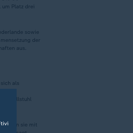
 um Platz drei
iederlande sowie
ammensetzung der
haften aus.
 sich als
t. Mit
den Rollstuhl
tivi
gen kann sie mit
rper", sagt