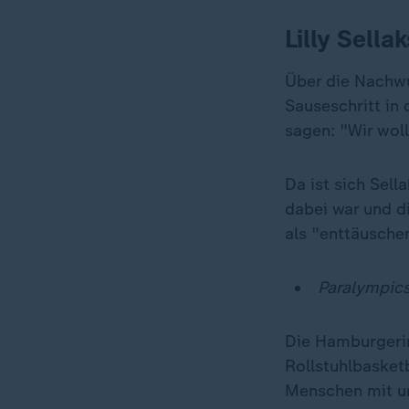
Lilly Sella
Über die Nachwu
Sauseschritt in
sagen: "Wir woll
Da ist sich Sell
dabei war und d
als "enttäusche
Paralympics
Die Hamburgerin 
Rollstuhlbasketb
Menschen mit u