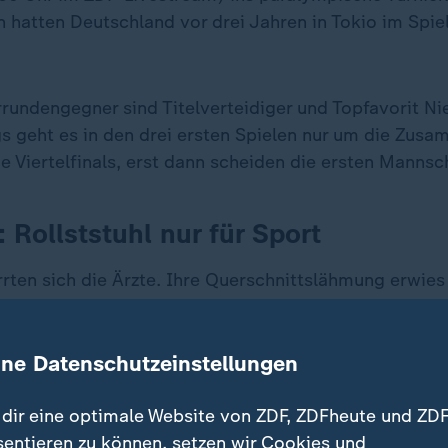
 hatten Deutschland vor drei Jahren in Tokio im Spiel
rrundengegner sind Titelverteidiger und Topfavorit N
gs geht es in den drei ersten Spielen nur um die Zus
e Viertelfinals, erst dann scheiden die ersten Mannsc
k: Rollststuhl nur für Sport
 irrten sich die Ärzte. Ihre Querschnittslähmung erwies
wischen ist sie nur noch von den Knien abwärts gelähm
enen kann die 21-Jährige aus Bayreuth wieder gehen, 
ine Datenschutzeinstellungen
ch für den Sport.
dir eine optimale Website von ZDF, ZDFheute und ZDF
chneller und wendiger, denn laufen, hüpfen oder sprin
sentieren zu können, setzen wir Cookies und
 Füßen nicht. "Ich fühle mich total wohl in meinem Kö