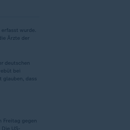
 erfasst wurde.
ie Ärzte der
der deutschen
Debüt bei
ht glauben, dass
 Freitag gegen
. Die US-