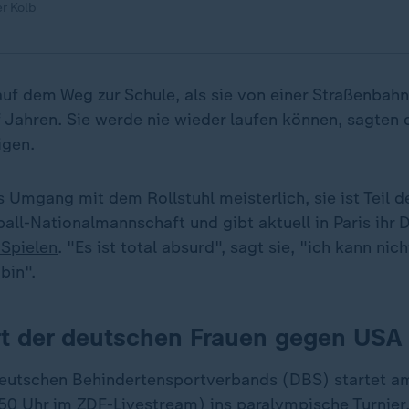
r Kolb
 auf dem Weg zur Schule, als sie von einer Straßenbahn
 Jahren. Sie werde nie wieder laufen können, sagten d
igen.
s Umgang mit dem Rollstuhl meisterlich, sie ist Teil 
all-Nationalmannschaft und gibt aktuell in Paris ihr 
Spielen
. "Es ist total absurd", sagt sie, "ich kann nic
 bin".
rt der deutschen Frauen gegen USA
eutschen Behindertensportverbands (DBS) startet am
50 Uhr im ZDF-Livestream) ins paralympische Turnier