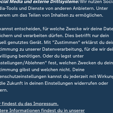
ation in Murnau lernt sie den Rollstuhlbasketball ken
ocial Media und externe Drittsysteme:
Wir nutzen Soci
it anderen Patientinnen und Patienten spielte sie scho
ia-Tools und Dienste von anderen Anbietern. Unter
erem um das Teilen von Inhalten zu ermöglichen.
kannst entscheiden, für welche Zwecke wir deine Dat
V Bayreuth in die Erste Liga
ichern und verarbeiten dürfen. Dies betrifft nur dein
uell genutztes Gerät. Mit "Zustimmen" erklärst du dei
ch ihrer Entlassung absolvierte Sellak ein Probetrain
timmung zu unserer Datenverarbeitung, für die wir de
d stieg endgültig in die Sportart ein.
willigung benötigen. Oder du legst unter
nstellungen/Ablehnen" fest, welchen Zwecken du dei
ie seither von London-Paralympics-Siegerin Gesche
timmung gibst und welchen nicht. Deine
he wohnt und Sellak schließlich zum RSV Bayreuth in 
enschutzeinstellungen kannst du jederzeit mit Wirkun
aison Erste Liga) holte.
 die Zukunft in deinen Einstellungen widerrufen oder
ern.
r findest du das Impressum.
tere Informationen findest du in unserer