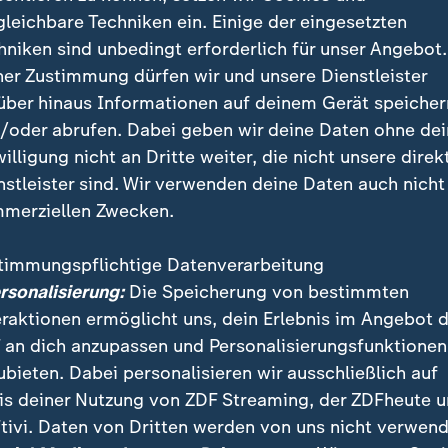
gleichbare Techniken ein. Einige der eingesetzten
 "Ich genieße es, so viele tolle Menschen kennengeler
hniken sind unbedingt erforderlich für unser Angebot.
icht beklagen im Moment."
ner Zustimmung dürfen wir und unsere Dienstleister
über hinaus Informationen auf deinem Gerät speicher
ll zum Rollstuhlbasketball
/oder abrufen. Dabei geben wir deine Daten ohne de
willigung nicht an Dritte weiter, die nicht unsere direk
ell den Rollstuhlbasketball für sich entdeckt hat, spie
nstleister sind. Wir verwenden deine Daten auch nicht
. "Ich war schon immer sehr sportlich, zuletzt habe i
merziellen Zwecken.
t Sellak:
timmungspflichtige Datenverarbeitung
ersonalisierung:
Die Speicherung von bestimmten
nen Sport mehr zu machen, war dah
eraktionen ermöglicht uns, dein Erlebnis im Angebot 
ll keine Option für mich.
 an dich anzupassen und Personalisierungsfunktionen
ubieten. Dabei personalisieren wir ausschließlich auf
erin Lilly Sellak
is deiner Nutzung von ZDF Streaming, der ZDFheute 
tivi. Daten von Dritten werden von uns nicht verwend