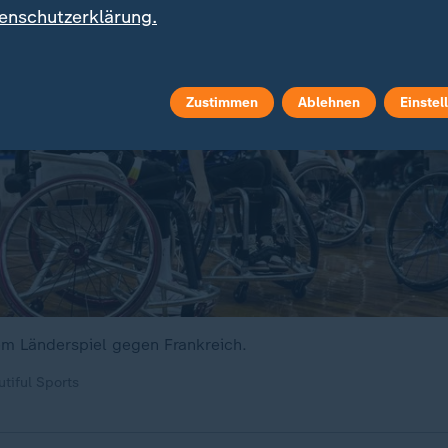
enschutzerklärung.
Zustimmen
Ablehnen
Einstel
nem Länderspiel gegen Frankreich.
tiful Sports