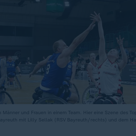
en Männer und Frauen in einem Team. Hier eine Szene des To
Bayreuth mit Lilly Sellak (RSV Bayreuth/rechts) und dem H