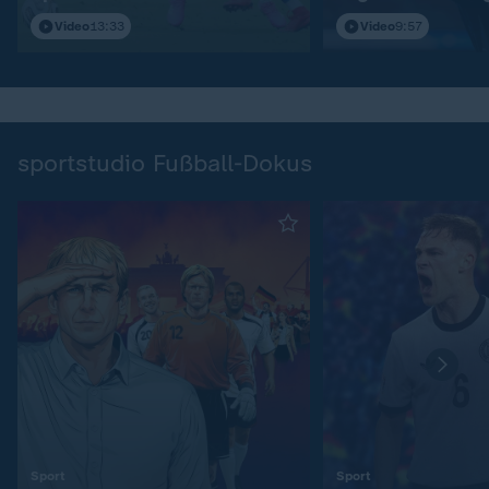
Video
13:33
Video
9:57
sportstudio Fußball-Dokus
:
:
Sport
Sport