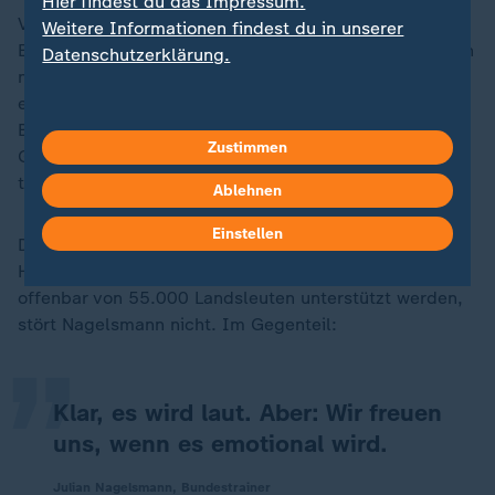
Hier findest du das Impressum.
Vorerst aber gilt der Fokus dem nächsten Gegner
Weitere Informationen findest du in unserer
Ecuador. Dass der Zweite der Südamerika-Qualifikation
Datenschutzerklärung.
noch nicht einmal ein Tor hinbekommen hat und bei
erst einem Zähler steht, überrascht auch den
Bundestrainer, der "La Tri" eigentlich für den stärksten
Zustimmen
Gegner der Gruppe gehalten habe. "Sie haben eine
tolle Qualifikation gespielt."
Ablehnen
Einstellen
Dass die Südamerikaner in der Heimstätte der NFL-
„
Hausherren New York Giants und New York Jets
offenbar von 55.000 Landsleuten unterstützt werden,
stört Nagelsmann nicht. Im Gegenteil:
Klar, es wird laut. Aber: Wir freuen
uns, wenn es emotional wird.
Julian Nagelsmann, Bundestrainer