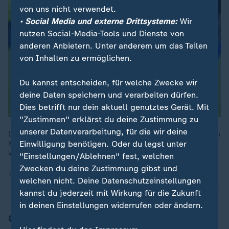
von uns nicht verwendet.
• Social Media und externe Drittsysteme:
Wir
nutzen Social-Media-Tools und Dienste von
anderen Anbietern. Unter anderem um das Teilen
von Inhalten zu ermöglichen.
Du kannst entscheiden, für welche Zwecke wir
deine Daten speichern und verarbeiten dürfen.
Dies betrifft nur dein aktuell genutztes Gerät. Mit
"Zustimmen" erklärst du deine Zustimmung zu
unserer Datenverarbeitung, für die wir deine
In der Partie zwischen den beiden deutschen Gruppengegnern
Einwilligung benötigen. Oder du legst unter
Ecuador und Curaçao stehen die Torhüter im Mittelpunkt. Zum
Weiterkommen wäre für beide Mannschaften ein Sieg nötig.
"Einstellungen/Ablehnen" fest, welchen
Zwecken du deine Zustimmung gibst und
21.06.2026 | 9:25 min
welchen nicht. Deine Datenschutzeinstellungen
kannst du jederzeit mit Wirkung für die Zukunft
in deinen Einstellungen widerrufen oder ändern.
Gegner Ecuador genießt Heimvorteil