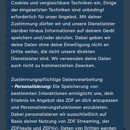
Cookies und vergleichbare Techniken ein. Einige
Undav relive.
der eingesetzten Techniken sind unbedingt
25.06.2026 | 28:25 min
erforderlich für unser Angebot. Mit deiner
Zustimmung dürfen wir und unsere Dienstleister
darüber hinaus Informationen auf deinem Gerät
Nicht unbedingt einverstanden zeigte sich der
speichern und/oder abrufen. Dabei geben wir
Fußballlehrer bei einem insgesamt aufgeräumten,
deine Daten ohne deine Einwilligung nicht an
ruhigen Auftritt am Endspielort, dass die Erweiterung
Dritte weiter, die nicht unsere direkten
auf 48 Teilnehmer und die Einbeziehung der besten
Dienstleister sind. Wir verwenden deine Daten
acht Gruppendritten eine recht lange Wartezeit auf
auch nicht zu kommerziellen Zwecken.
den nächsten Gegner mitbringt.
Zustimmungspflichtige Datenverarbeitung
• Personalisierung:
Die Speicherung von
Das Trainerteam sei vergleichsweise jung und habe
bestimmten Interaktionen ermöglicht uns, dein
kein Problem, "Samstagnacht zu schrubben", um das
Erlebnis im Angebot des ZDF an dich anzupassen
Team dann auf den nächsten Kontrahenten
und Personalisierungsfunktionen anzubieten.
vorzubereiten. "Da ist gewisser Zeitdruck, aber dann
Dabei personalisieren wir ausschließlich auf
müssen wir eben durcharbeiten."
Basis deiner Nutzung von ZDF Streaming, der
ZDFheute und ZDFtivi. Daten von Dritten werden