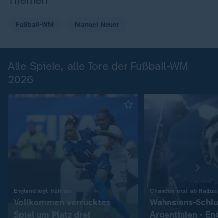
Themen
Fußball-WM
Manuel Neuer
Alle Spiele, alle Tore der Fußball-WM
2026
:
England legt früh los
Chancen erst ab Halbzei
Vollkommen verrücktes
Wahnsinns-Schlu
Spiel um Platz drei
Argentinien - En