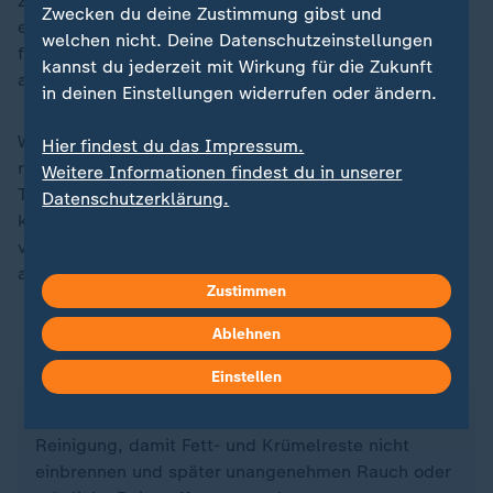
zähle etwa das GS-Zeichen ("Geprüfte Sicherheit"),
Zwecken du deine Zustimmung gibst und
ein nach deutschem Recht gesetzlich geregeltes und
welchen nicht. Deine Datenschutzeinstellungen
freiwilliges Gütesiegel. Das Prüfzeichen ist weltweit
kannst du jederzeit mit Wirkung für die Zukunft
anerkannt.
in deinen Einstellungen widerrufen oder ändern.
Wichtig seien außerdem ein Überhitzungsschutz und
Hier findest du das Impressum.
rutschfeste Füße. Empfehlenswert sei zudem ein Cool-
Weitere Informationen findest du in unserer
Touch-Gehäuse - also eine Außenhülle, die so
Datenschutzerklärung.
konstruiert ist, dass sie auch im Betrieb
vergleichsweise kühl bleibt und sich das Gerät besser
anfassen lässt.
Zustimmen
Ablehnen
Airfryer richtig reinigen
Einstellen
Nach dem Garen lohnt sich eine konsequente
Reinigung, damit Fett- und Krümelreste nicht
einbrennen und später unangenehmen Rauch oder