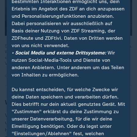
bestimmten Interaktionen ermöglicht uns, dein
Erlebnis im Angebot des ZDF an dich anzupassen
und Personalisierungsfunktionen anzubieten.
Dabei personalisieren wir ausschließlich auf
Basis deiner Nutzung von ZDF Streaming, der
ZDFheute und ZDFtivi. Daten von Dritten werden
von uns nicht verwendet.
Schneidebretter in der Küche können Bakterienschleudern sein.
Welches Material eignet sich am besten und wie lassen sich
• Social Media und externe Drittsysteme:
Wir
die Bretter effektiv reinigen? Holz, Kunststoff und Glas im
nutzen Social-Media-Tools und Dienste von
Vergleich.
anderen Anbietern. Unter anderem um das Teilen
von Inhalten zu ermöglichen.
07.08.2025 | 6:24 min
Du kannst entscheiden, für welche Zwecke wir
deine Daten speichern und verarbeiten dürfen.
Worauf Sie beim Kauf achten sollten
Dies betrifft nur dein aktuell genutztes Gerät. Mit
"Zustimmen" erklärst du deine Zustimmung zu
Verbraucherschützerin Anja Schwengel-Exner rät,
unserer Datenverarbeitung, für die wir deine
unabhängig vom Preis die Sicherheitsdetails und
Einwilligung benötigen. Oder du legst unter
Hinweise zur Nutzung im Alltag ernst zu nehmen. Dazu
"Einstellungen/Ablehnen" fest, welchen