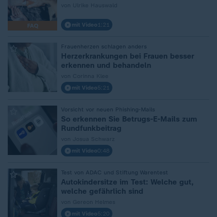
von Ulrike Hauswald
mit Video
1:21
FAQ
:
Frauenherzen schlagen anders
Herzerkrankungen bei Frauen besser
erkennen und behandeln
von Corinna Klee
mit Video
5:21
:
Vorsicht vor neuen Phishing-Mails
So erkennen Sie Betrugs-E-Mails zum
Rundfunkbeitrag
von Josua Schwarz
mit Video
0:48
:
Test von ADAC und Stiftung Warentest
Autokindersitze im Test: Welche gut,
welche gefährlich sind
von Gereon Helmes
mit Video
5:20