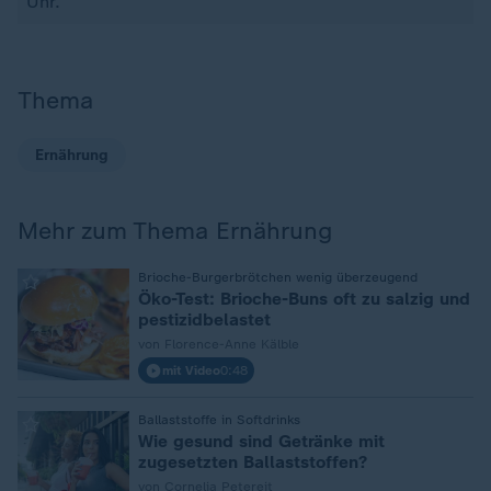
Uhr.
Thema
Ernährung
Mehr zum Thema Ernährung
:
Brioche-Burgerbrötchen wenig überzeugend
Öko-Test: Brioche-Buns oft zu salzig und
pestizidbelastet
von Florence-Anne Kälble
mit Video
0:48
:
Ballaststoffe in Softdrinks
Wie gesund sind Getränke mit
zugesetzten Ballaststoffen?
von Cornelia Petereit