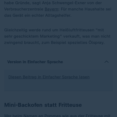
habe Gründe, sagt Anja Schwengel-Exner von der
Verbraucherzentrale
Bayern
: Für manche Haushalte sei
das Gerät ein echter Alltagshelfer.
Gleichzeitig werde rund um Heißluftfritteusen "mit
sehr geschicktem Marketing" verkauft, was man nicht
zwingend braucht, zum Beispiel spezielles Ölspray.
Version in Einfacher Sprache
Diesen Beitrag in Einfacher Sprache lesen
Mini-Backofen statt Fritteuse
Wer beim Namen an Pommes wie aus der Fritteuse mit