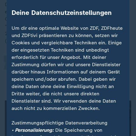
Die beiden günstigsten Modelle im Test schnitten
Deine Datenschutzeinstellungen
ebenfalls insgesamt gut ab. So erreichte der Cosori
CP158-AF für rund 103 Euro ein Gesamturteil von
„
"gut" (2,3), während der Russell Hobbs SatisFry Air
Um dir eine optimale Website von ZDF, ZDFheute
26510-56 für etwa 94 Euro mit der Gesamtnote "gut"
und ZDFtivi präsentieren zu können, setzen wir
(2,5) bewertet wurde. Gemmels Fazit:
Cookies und vergleichbare Techniken ein. Einige
der eingesetzten Techniken sind unbedingt
erforderlich für unser Angebot. Mit deiner
Ein hohes Preisschild garantiert
Zustimmung dürfen wir und unsere Dienstleister
darüber hinaus Informationen auf deinem Gerät
nicht unbedingt die beste Leistung.
speichern und/oder abrufen. Dabei geben wir
deine Daten ohne deine Einwilligung nicht an
Marius Gemmel, Stiftung Warentest
Dritte weiter, die nicht unsere direkten
Dienstleister sind. Wir verwenden deine Daten
auch nicht zu kommerziellen Zwecken.
Zustimmungspflichtige Datenverarbeitung
• Personalisierung:
Die Speicherung von