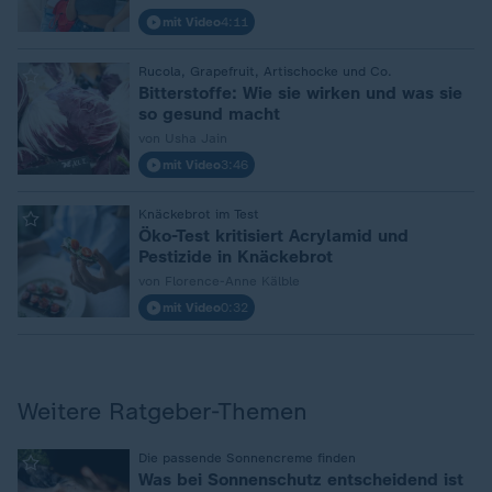
mit Video
4:11
:
Rucola, Grapefruit, Artischocke und Co.
Bitterstoffe: Wie sie wirken und was sie
so gesund macht
von Usha Jain
mit Video
3:46
:
Knäckebrot im Test
Öko-Test kritisiert Acrylamid und
Pestizide in Knäckebrot
von Florence-Anne Kälble
mit Video
0:32
Weitere Ratgeber-Themen
:
Die passende Sonnencreme finden
Was bei Sonnenschutz entscheidend ist