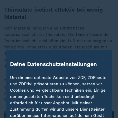
Thinsulate isoliert effektiv bei wenig
Material
Kein Material, sondern eine synthetische
Isolationsschicht ist Thinsulate. Die feinen Fasern der
Isolationsschicht schließen viel Luft ein und sorgen so
für Wärme, ohne stark aufzutragen. Handschuhe mit
Thinsulate sind leicht, gut beweglich und dennoch
warm, was sie ideal für den Alltag oder sportliche
Deine Datenschutzeinstellungen
Aktivitäten macht.
Um dir eine optimale Website von ZDF, ZDFheute
Der Wärmeeindruck hängt dabei immer von der Dicke
und ZDFtivi präsentieren zu können, setzen wir
der Isolierung ab. Ohne wind- oder wasserabweisende
Cookies und vergleichbare Techniken ein. Einige
Außenhülle verliert Thinsulate bei Nässe allerdings an
der eingesetzten Techniken sind unbedingt
Wirkung.
erforderlich für unser Angebot. Mit deiner
Zustimmung dürfen wir und unsere Dienstleister
darüber hinaus Informationen auf deinem Gerät