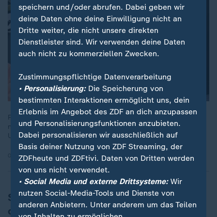
speichern und/oder abrufen. Dabei geben wir
deine Daten ohne deine Einwilligung nicht an
Dritte weiter, die nicht unsere direkten
Dienstleister sind. Wir verwenden deine Daten
auch nicht zu kommerziellen Zwecken.
Zustimmungspflichtige Datenverarbeitung
• Personalisierung:
Die Speicherung von
bestimmten Interaktionen ermöglicht uns, dein
Erlebnis im Angebot des ZDF an dich anzupassen
Portugals Textilindustrie stellt sich für die Zukunft auf: Mit
und Personalisierungsfunktionen anzubieten.
neuen Techniken zur Wasser- und Materialeinsparung und der
Dabei personalisieren wir ausschließlich auf
Umstellung auf neue, nachhaltige Produktionsmethoden.
Basis deiner Nutzung von ZDF Streaming, der
02.04.2025 | 2:16 min
ZDFheute und ZDFtivi. Daten von Dritten werden
von uns nicht verwendet.
• Social Media und externe Drittsysteme:
Wir
nutzen Social-Media-Tools und Dienste von
Strickhandschuhe sind der Klassiker für
anderen Anbietern. Unter anderem um das Teilen
den Stadtalltag
von Inhalten zu ermöglichen.