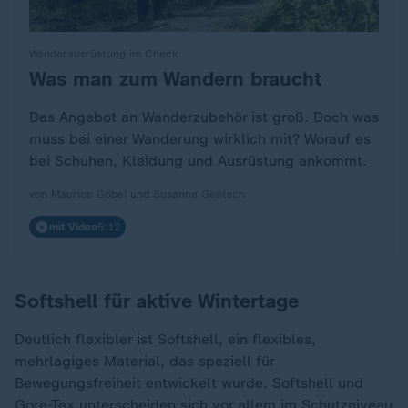
Wanderausrüstung im Check
Was man zum Wandern braucht
:
Das Angebot an Wanderzubehör ist groß. Doch was
muss bei einer Wanderung wirklich mit? Worauf es
bei Schuhen, Kleidung und Ausrüstung ankommt.
von Maurice Göbel und Susanne Gentsch
mit Video
5:12
Softshell für aktive Wintertage
Deutlich flexibler ist Softshell, ein flexibles,
mehrlagiges Material, das speziell für
Bewegungsfreiheit entwickelt wurde. Softshell und
Gore-Tex unterscheiden sich vor allem im Schutzniveau