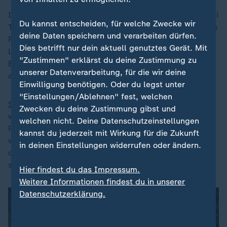
Im Gegensatz zur technischen Wärmeisolierung wie bei
Du kannst entscheiden, für welche Zwecke wir
Thinsulate, setzen Strickhandschuhe auf ein vertrautes
deine Daten speichern und verarbeiten dürfen.
Prinzip: natürliche Wärme durch Materialdichte und
Dies betrifft nur dein aktuell genutztes Gerät. Mit
Luftpolster im Gewebe. Sie bestehen aus
Wolle
,
"Zustimmen" erklärst du deine Zustimmung zu
Baumwolle oder Kunstfasern und bieten ein
unserer Datenverarbeitung, für die wir deine
angenehmes, weiches Tragegefühl.
Einwilligung benötigen. Oder du legst unter
"Einstellungen/Ablehnen" fest, welchen
Strick
wärmt gut bei trockener Kälte, ist aber weder
Zwecken du deine Zustimmung gibst und
winddicht noch wasserabweisend. Schon leichter
welchen nicht. Deine Datenschutzeinstellungen
Regen oder Schnee saugt sich im Material fest,
kannst du jederzeit mit Wirkung für die Zukunft
wodurch die Hände schnell auskühlen. Für kurze Wege
in deinen Einstellungen widerrufen oder ändern.
oder den Spaziergang an einem trockenen Wintertag
sind sie jedoch eine gemütlichst Wahl.
Hier findest du das Impressum.
Weitere Informationen findest du in unserer
Datenschutzerklärung.