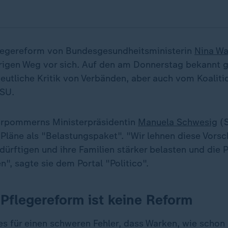
flegereform von Bundesgesundheitsministerin
Nina W
rigen Weg vor sich. Auf den am Donnerstag bekannt
deutliche Kritik von Verbänden, aber auch vom Koalit
CSU.
rpommerns Ministerpräsidentin
Manuela Schwesig
(
Pläne als "Belastungspaket". "Wir lehnen diese Vorsc
dürftigen und ihre Familien stärker belasten und die 
en", sagte sie dem Portal "Politico".
Pflegereform ist keine Reform
es für einen schweren Fehler, dass Warken, wie schon 