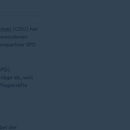
arken
(CDU) hat
 gewordenen
ionspartner SPD
SPD)
hläge ab, weil
Pflegekräfte
bei der