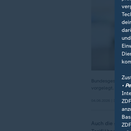
ver
Tec
dei
dar
und
Ein
Die
kom
Zus
Bundesgesundheits
• P
vorgelegt. Die Ma
Int
ZDF
04.06.2026 | 3:02 min
anz
Bas
Auch die geplan
ZDF