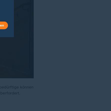
len
bedürftige können
überfordert.