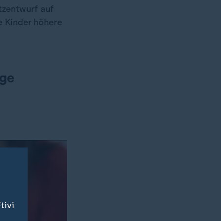
tzentwurf auf
e Kinder höhere
ege
tivi