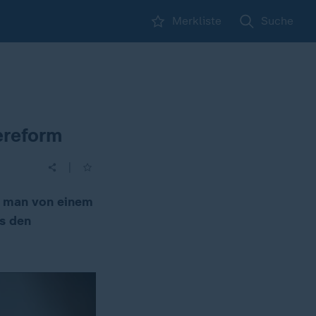
Merkliste
Suche
ereform
|
ht man von einem
ls den