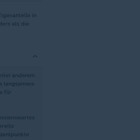
igenanteile in
ers als die
unter anderem
ne langsamere
e für
nennenswertes
ereits
ozentpunkte