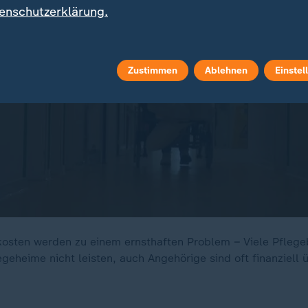
enschutzerklärung.
Zustimmen
Ablehnen
Einstel
osten werden zu einem ernsthaften Problem – Viele Pflege
egeheime nicht leisten, auch Angehörige sind oft finanziell 