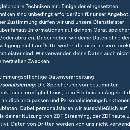
gleichbare Techniken ein. Einige der eingesetzten
hniken sind unbedingt erforderlich für unser Angebot.
ner Zustimmung dürfen wir und unsere Dienstleister
über hinaus Informationen auf deinem Gerät speicher
/oder abrufen. Dabei geben wir deine Daten ohne de
willigung nicht an Dritte weiter, die nicht unsere direk
nstleister sind. Wir verwenden deine Daten auch nicht
merziellen Zwecken.
timmungspflichtige Datenverarbeitung
ministerin Nina Warken (CDU) hat einen Entwurf für eine 
ersonalisierung:
Die Speicherung von bestimmten
ßnahmen sollen das Defizit decken und steigende Beiträge 
eraktionen ermöglicht uns, dein Erlebnis im Angebot 
 an dich anzupassen und Personalisierungsfunktionen
ubieten. Dabei personalisieren wir ausschließlich auf
is deiner Nutzung von ZDF Streaming, der ZDFheute 
te Aussetzung der Kopplung der Pflege an die Zahlun
tivi. Daten von Dritten werden von uns nicht verwend