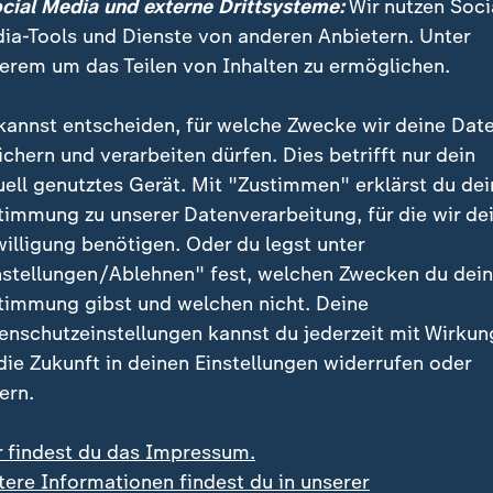
 tarifgleichen Löhnen sei falsch, sagte Schwesig. "Wi
ocial Media und externe Drittsysteme:
Wir nutzen Soci
t, damit in der Pflege ordentlich bezahlt wird."
ia-Tools und Dienste von anderen Anbietern. Unter
erem um das Teilen von Inhalten zu ermöglichen.
m: 15,4 Milliarden Euro Defizite erw
kannst entscheiden, für welche Zwecke wir deine Dat
ichern und verarbeiten dürfen. Dies betrifft nur dein
er Pflege sind inzwischen chronisch geworden, auch n
uell genutztes Gerät. Mit "Zustimmen" erklärst du dei
g um 0,2 Punkte Anfang 2025. Laut Gesundheitsminis
timmung zu unserer Datenverarbeitung, für die wir de
geversicherung ein Defizit von rund 7,6 Milliarden Eu
willigung benötigen. Oder du legst unter
de die jährliche Deckungslücke bis 2028 demnach a
nstellungen/Ablehnen" fest, welchen Zwecken du dei
 wachsen.
timmung gibst und welchen nicht. Deine
enschutzeinstellungen kannst du jederzeit mit Wirkun
rometer: Große Zweifel an Reformplänen der Bundes
 die Zukunft in deinen Einstellungen widerrufen oder
ern.
r findest du das Impressum.
tere Informationen findest du in unserer