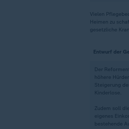
Vielen Pflegebe
Heimen zu schaff
gesetzliche Kran
Entwurf der G
Der Reforment
höhere Hürden
Steigerung de
Kinderlose.
Zudem soll di
eigenes Einkom
bestehende Au