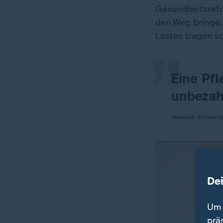
„
Gesundheitsrefo
den Weg bringe.
Lasten tragen so
Eine Pfl
unbezahl
Manuela Schwesig,
De
Um 
prä