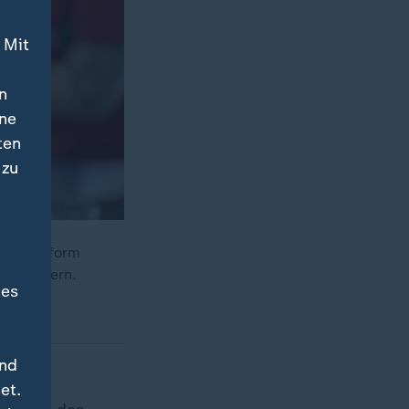
 Mit
n
ine
ten
 zu
Pflegereform
verhindern.
des
und
g von
et.