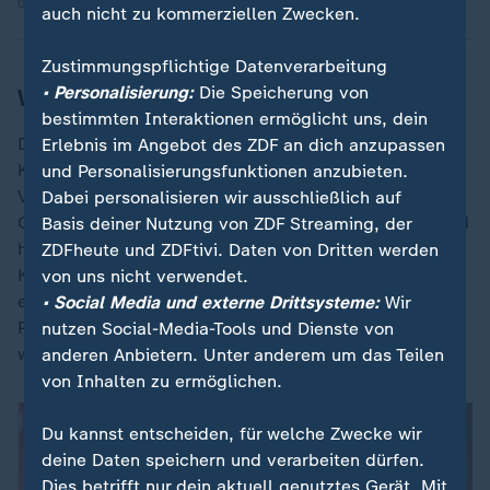
05.03.2026 | 1:33 min
auch nicht zu kommerziellen Zwecken.
Zustimmungspflichtige Datenverarbeitung
• Personalisierung:
Die Speicherung von
Was plant die Regierung?
bestimmten Interaktionen ermöglicht uns, dein
Dass eine Reform unausweichlich ist, ist in der
Erlebnis im Angebot des ZDF an dich anzupassen
Koalition Konsens. Seit Monaten wird verhandelt,
und Personalisierungsfunktionen anzubieten.
Vorschläge gehen vor allem zwischen
Dabei personalisieren wir ausschließlich auf
Gesundheitsministerium und Finanzministerium hin und
Basis deiner Nutzung von ZDF Streaming, der
her. Geplant ist, dass am kommenden Mittwoch das
ZDFheute und ZDFtivi. Daten von Dritten werden
Kabinett über das "Pflegeneuordnungsgesetz"
von uns nicht verwendet.
entscheidet. Es zeichnet sich ab, dass die Zugänge zu
• Social Media und externe Drittsysteme:
Wir
Pflegegraden und damit zu Leistungen erschwert
nutzen Social-Media-Tools und Dienste von
werden sollen.
anderen Anbietern. Unter anderem um das Teilen
von Inhalten zu ermöglichen.
Du kannst entscheiden, für welche Zwecke wir
deine Daten speichern und verarbeiten dürfen.
Dies betrifft nur dein aktuell genutztes Gerät. Mit