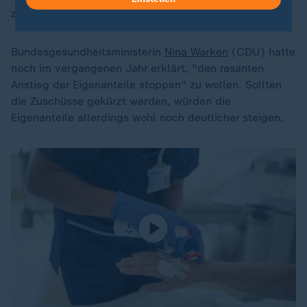
zeitlich gestreckt werden.
Bundesgesundheitsministerin
Nina Warken
(CDU) hatte
noch im vergangenen Jahr erklärt, "den rasanten
Anstieg der Eigenanteile stoppen" zu wollen. Sollten
die Zuschüsse gekürzt werden, würden die
Eigenanteile allerdings wohl noch deutlicher steigen.