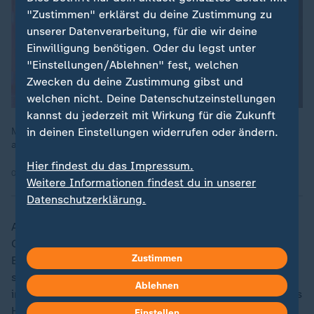
"Zustimmen" erklärst du deine Zustimmung zu
unserer Datenverarbeitung, für die wir deine
Einwilligung benötigen. Oder du legst unter
"Einstellungen/Ablehnen" fest, welchen
Zwecken du deine Zustimmung gibst und
welchen nicht. Deine Datenschutzeinstellungen
kannst du jederzeit mit Wirkung für die Zukunft
Mehr als jeder dritte Pflegeheimbewohner in Deutschland ist
in deinen Einstellungen widerrufen oder ändern.
auf Sozialhilfe angewiesen.
Hier findest du das Impressum.
05.03.2026 | 1:53 min
Weitere Informationen findest du in unserer
Datenschutzerklärung.
Aktuell sind die meisten Pflegebedürftigen in den
Graden 2 und 3. Weiterhin könnten Zuschüsse bei den
Zustimmen
Eigenanteilen in Pflegeheimen gekürzt werden. Diese
sind nach der Aufenthaltsdauer gestaffelt. 15 Prozent
Ablehnen
im ersten Jahr und 75 Prozent ab dem vierten Jahr des
Heimaufenthaltes. Nun könnten diese Zuschüsse
Einstellen