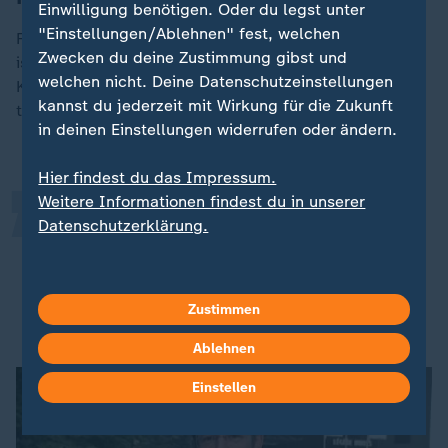
Einwilligung benötigen. Oder du legst unter
"Einstellungen/Ablehnen" fest, welchen
Für Alexander Funk vom Caritas Klinikum Saarbrücken
Zwecken du deine Zustimmung gibst und
ist die GKV-Reform ein "Sparhammer", der die
„
welchen nicht. Deine Datenschutzeinstellungen
Krankenhäuser mitten im Transformationsprozess
kannst du jederzeit mit Wirkung für die Zukunft
treffe.
in deinen Einstellungen widerrufen oder ändern.
Hier findest du das Impressum.
Weitere Informationen findest du in unserer
Das bringt Unsicherheit rein und
Datenschutzerklärung.
nimmt uns unsere
Planungssicherheit.
Zustimmen
Alexander Funk, Caritas Klinikum Saarbrücken
Ablehnen
Einstellen