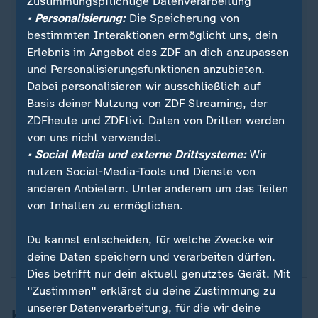
beitragszahlende Mitglieder, etwa 16 Millionen
Zustimmungspflichtige Datenverarbeitung
sind mitversichert. Den Krankenkassen geht das
• Personalisierung:
Die Speicherung von
Geld aus. Und das, obwohl die Beiträge für die
bestimmten Interaktionen ermöglicht uns, dein
Versicherten in den vergangenen Jahren deutlich
Erlebnis im Angebot des ZDF an dich anzupassen
angehoben wurden.
und Personalisierungsfunktionen anzubieten.
Dabei personalisieren wir ausschließlich auf
Lagen die Ausgaben 2020 bei rund 249 Milliarden
Basis deiner Nutzung von ZDF Streaming, der
Euro, stiegen sie zuletzt auf 312 Milliarden. Für
ZDFheute und ZDFtivi. Daten von Dritten werden
das kommende Jahr rechnet eine
von uns nicht verwendet.
Expertenkommission der Bundesregierung mit
• Social Media und externe Drittsysteme:
Wir
einem Defizit von 15 Milliarden Euro. Für 2030
nutzen Social-Media-Tools und Dienste von
werden mehr als 40 Milliarden Euro Minus erwartet
anderen Anbietern. Unter anderem um das Teilen
- wenn es kein Gegensteuern gibt.
von Inhalten zu ermöglichen.
Quelle: dpa
Du kannst entscheiden, für welche Zwecke wir
deine Daten speichern und verarbeiten dürfen.
Dies betrifft nur dein aktuell genutztes Gerät. Mit
"Zustimmen" erklärst du deine Zustimmung zu
unserer Datenverarbeitung, für die wir deine
Klinikleiter spricht von "Sparhammer"