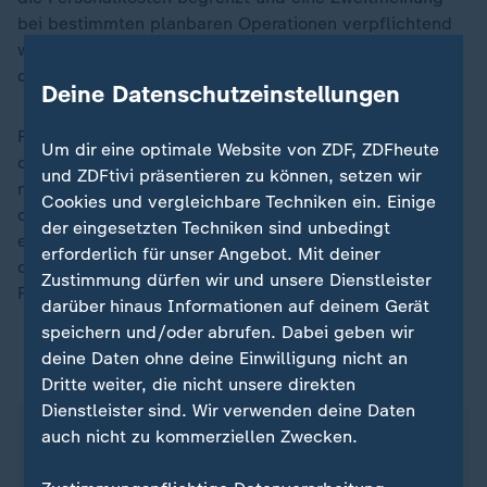
bei bestimmten planbaren Operationen verpflichtend
werden. So will Warken unnötige Operationen und
damit Kosten für die Krankenkassen vermeiden.
Deine Datenschutzeinstellungen
Für Dr. Martin Albrecht, der am IGES Institut in Berlin
Um dir eine optimale Website von ZDF, ZDFheute
den Bereich Gesundheitspolitik leitet, ist die Reform
und ZDFtivi präsentieren zu können, setzen wir
notwendig. "Es geht ja nicht um Kürzungen, es geht
Cookies und vergleichbare Techniken ein. Einige
darum, dass die Zuwächse begrenzt werden. Das ist
der eingesetzten Techniken sind unbedingt
erforderlich, damit die GKV sich stabilisiert, damit
erforderlich für unser Angebot. Mit deiner
dann auch wieder Spielräume entstehen können, um
Zustimmung dürfen wir und unsere Dienstleister
Reformen umzusetzen", so Albrecht.
darüber hinaus Informationen auf deinem Gerät
speichern und/oder abrufen. Dabei geben wir
deine Daten ohne deine Einwilligung nicht an
GKV-Reform: Warum muss gespart werden?
Dritte weiter, die nicht unsere direkten
Dienstleister sind. Wir verwenden deine Daten
Etwa 75 Millionen Bundesbürger sind gesetzlich
auch nicht zu kommerziellen Zwecken.
krankenversichert. Davon sind rund 59 Millionen