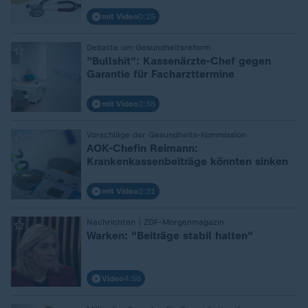
mit Video
0:25
:
Debatte um Gesundheitsreform
"Bullshit": Kassenärzte-Chef gegen
Garantie für Facharzttermine
mit Video
2:58
:
Vorschläge der Gesundheits-Kommission
AOK-Chefin Reimann:
Krankenkassenbeiträge könnten sinken
mit Video
2:31
:
Nachrichten | ZDF-Morgenmagazin
Warken: "Beiträge stabil halten"
Video
4:56