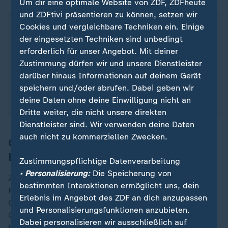
Um dir eine optimale Website von ZDF, ZDFheute
und ZDFtivi präsentieren zu können, setzen wir
Cookies und vergleichbare Techniken ein. Einige
Die neue ZDF-Dokumentation "
Am Puls: meine
der eingesetzten Techniken sind unbedingt
offene Rechnung mit Corona
" geht der Frage
erforderlich für unser Angebot. Mit deiner
nach, welche Risse Corona bis heute hinterlassen
Zustimmung dürfen wir und unsere Dienstleister
hat. Wirtschaftlich, gesundheitlich, persönlich -
darüber hinaus Informationen auf deinem Gerät
aber auch gesellschaftlich. Hat damals schon
speichern und/oder abrufen. Dabei geben wir
etwas begonnen, was wir noch heute spüren?
deine Daten ohne deine Einwilligung nicht an
Dritte weiter, die nicht unsere direkten
Dienstleister sind. Wir verwenden deine Daten
auch nicht zu kommerziellen Zwecken.
Göttingen: Querdenker-Demo im
Februar 2025
Zustimmungspflichtige Datenverarbeitung
• Personalisierung:
Die Speicherung von
ZDF-Reporterin Sarah Tacke reist für die Doku Anfang
bestimmten Interaktionen ermöglicht uns, dein
Februar nach Göttingen zu einer Demo von
Erlebnis im Angebot des ZDF an dich anzupassen
Querdenker*innen. Die meisten haben sich während
und Personalisierungsfunktionen anzubieten.
Corona gefunden, ihre Überzeugungen haben bis
Dabei personalisieren wir ausschließlich auf
heute gehalten. 2.000 Demonstrant*innen wurden im