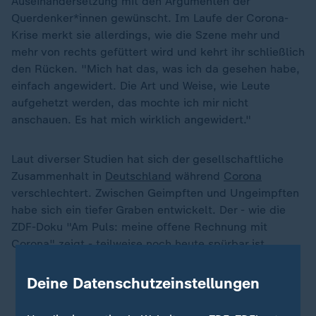
Auseinandersetzung mit den Argumenten der
Querdenker*innen gewünscht. Im Laufe der Corona-
Krise merkt sie allerdings, wie die Szene mehr und
mehr von rechts gefüttert wird und kehrt ihr schließlich
den Rücken. "Mich hat das, was ich da gesehen habe,
einfach angewidert. Die Art und Weise, wie Leute
aufgehetzt werden, das mochte ich mir nicht
anschauen. Es hat mich wirklich angewidert."
Laut diverser Studien hat sich der gesellschaftliche
Zusammenhalt in
Deutschland
während
Corona
verschlechtert. Zwischen Geimpften und Ungeimpften
habe sich ein tiefer Graben entwickelt. Der - wie die
ZDF-Doku "Am Puls: meine offene Rechnung mit
Corona" zeigt - teilweise noch heute spürbar ist.
Deine Datenschutzeinstellungen
Sendehinweis: "Meine offene Rechnung mit
Corona"