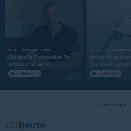
:
WISO - Wirtschaft erklärt
Forschung in Großbritan
Die große Pleitewelle: So
Erster KI-entwo
schlimm ist es in
Corona-Impfstof
Deutschland
Menschen getes
mit Video
10:33
mit Video
0:24
nach oben