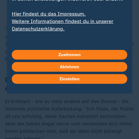
Michael Vaßen
Hier findest du das Impressum.
Weitere Informationen findest du in unserer
Datenschutzerklärung.
"Das hat mich natürlich dazu geführt, dass ich mich
woanders informiert habe. Ich war vorher in keinem
Telegramkanal oder sonst irgendwo drin gewesen, aber
ich hatte schon gut ein halbes Jahr vorher den
Zustimmen
Eindruck, dass hier was nicht stimmt", so Vaßen.
Ablehnen
Demonstranten fordern Corona-
Einstellen
Aufarbeitung von Politik
Er kritisiert - wie so viele andere auf den Demos - die
fehlende politische Aufarbeitung: "Ich finde, die Politik
ist uns schuldig, diese Sachen komplett aufzurollen.
Aber die haben Angst davor und verstecken sich hinter
ihrem politischen Amt, weil sie dann nicht belangt
werden können."