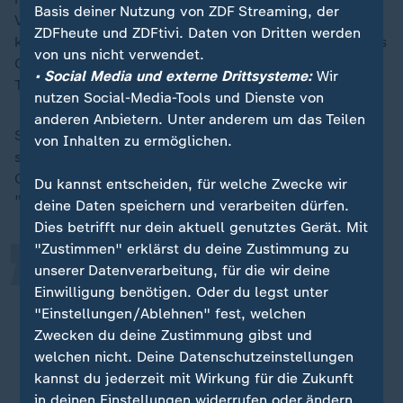
Basis deiner Nutzung von ZDF Streaming, der
Vorfeld angemeldet - rund 150 sind gekommen. "Ich
ZDFheute und ZDFtivi. Daten von Dritten werden
komme hier wesentlich schneller mit den Menschen ins
von uns nicht verwendet.
Gespräch, als ich es im Vorfeld erwartet hätte", sagt
• Social Media und externe Drittsysteme:
Wir
Tacke.
nutzen Social-Media-Tools und Dienste von
anderen Anbietern. Unter anderem um das Teilen
Sie lernt Michael Vaßen aus Wetzlar kennen. Er reist in
„
von Inhalten zu ermöglichen.
seinem Wohnmobil von einer Demo zur anderen. Die
Corona-Pandemie habe Michael schließlich
Du kannst entscheiden, für welche Zwecke wir
"erwachen" lassen, erzählt er:
deine Daten speichern und verarbeiten dürfen.
Dies betrifft nur dein aktuell genutztes Gerät. Mit
"Zustimmen" erklärst du deine Zustimmung zu
Aufgeregt hat mich schon die Art
unserer Datenverarbeitung, für die wir deine
Einwilligung benötigen. Oder du legst unter
und Weise, wie man Menschen
"Einstellungen/Ablehnen" fest, welchen
versucht, über Medien zu
Zwecken du deine Zustimmung gibst und
manipulieren, sich nicht das Recht
welchen nicht. Deine Datenschutzeinstellungen
zugestehen, sich selber zu
kannst du jederzeit mit Wirkung für die Zukunft
informieren.
in deinen Einstellungen widerrufen oder ändern.