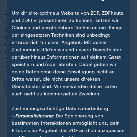
Um dir eine optimale Website von ZDF, ZDFheute
"Diese Anschläge können überall stattfinden, und sie
und ZDFtivi präsentieren zu können, setzen wir
finden überall statt", hält CSU-Landesgruppenchef
Cookies und vergleichbare Techniken ein. Einige
Alexander Dobrindt fest. Und dies geschehe
der eingesetzten Techniken sind unbedingt
zusehends in kurzen Abständen. Für eine Lösung
erforderlich für unser Angebot. Mit deiner
brauche es das Eingeständnis, dass eine
„
Zustimmung dürfen wir und unsere Dienstleister
Überforderung durch zu viel Zuwanderung bestehe.
darüber hinaus Informationen auf deinem Gerät
"Das System funktioniert nicht mehr", sagt Dobrindt.
speichern und/oder abrufen. Dabei geben wir
Seine Forderung:
deine Daten ohne deine Einwilligung nicht an
Dritte weiter, die nicht unsere direkten
Dienstleister sind. Wir verwenden deine Daten
Es darf nicht mehr dazu kommen,
auch nicht zu kommerziellen Zwecken.
dass diese Menschen, die die
Straftaten begehen, reinkommen ins
Zustimmungspflichtige Datenverarbeitung
Land.
• Personalisierung:
Die Speicherung von
bestimmten Interaktionen ermöglicht uns, dein
Alexander Dobrindt, CSU-Landesgruppenchef
Erlebnis im Angebot des ZDF an dich anzupassen