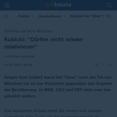
Kubicki bei "illner": "Dürfe
Politik
Deutschland
FDP-Vize zur Tat in München
Kubicki: "Dürfen nicht wieder
:
relativieren"
von Torben Schröder
|
14.02.2025 | 06:08
Gregor Gysi (Linke) warnt bei "illner" nach der Tat von
München vor zu viel Rücksicht gegenüber den Ängsten
der Bevölkerung. In BSW, CSU und FDP sieht man das
gänzlich anders.
Aus aktuellem Anlass steht die innere und äußere
Sicherheit zehn Tage vor der
Bundestagswahl
im