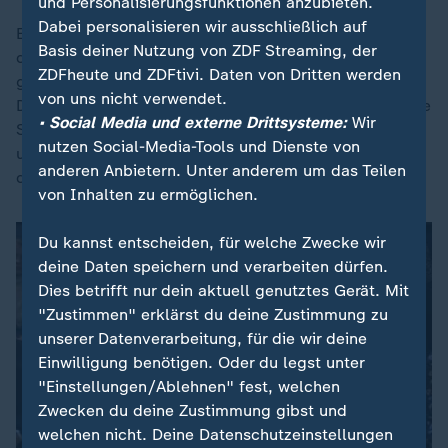
und Personalisierungsfunktionen anzubieten.
Dabei personalisieren wir ausschließlich auf
Es sei problematisch, dass die Parteien in der
Basis deiner Nutzung von ZDF Streaming, der
demokratischen Mitte nicht in der Lage seien,
ZDFheute und ZDFtivi. Daten von Dritten werden
gemeinsame Lösungen zu finden, sagt die Journalistin
von uns nicht verwendet.
Dagmar Rosenfeld ("The Pioneer"): "Wenn da nicht die
• Social Media und externe Drittsysteme:
Wir
Signale ganz deutlich werden, dass man willens ist
nutzen Social-Media-Tools und Dienste von
und das auch schafft, das hinzukriegen, wird man
anderen Anbietern. Unter anderem um das Teilen
damit die Ränder stärken."
von Inhalten zu ermöglichen.
Du kannst entscheiden, für welche Zwecke wir
deine Daten speichern und verarbeiten dürfen.
Dies betrifft nur dein aktuell genutztes Gerät. Mit
"Zustimmen" erklärst du deine Zustimmung zu
unserer Datenverarbeitung, für die wir deine
Einwilligung benötigen. Oder du legst unter
"Einstellungen/Ablehnen" fest, welchen
Zwecken du deine Zustimmung gibst und
welchen nicht. Deine Datenschutzeinstellungen