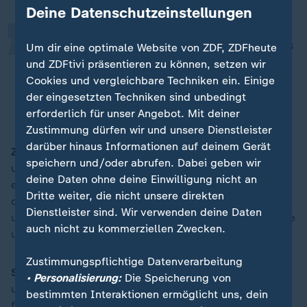
„
Deine Datenschutzeinstellungen
Also uns geht es wirklich darum, das
Um dir eine optimale Website von ZDF, ZDFheute
Vertrauen der Menschen wieder
und ZDFtivi präsentieren zu können, setzen wir
Cookies und vergleichbare Techniken ein. Einige
zurückzugewinnen. […]
der eingesetzten Techniken sind unbedingt
Ines Schwerdtner, Parteivorsitzende Die Linke
erforderlich für unser Angebot. Mit deiner
Zustimmung dürfen wir und unsere Dienstleister
darüber hinaus Informationen auf deinem Gerät
ZDFheute:
Wenn wir jetzt an
Sachsen-Anhalt
denken
speichern und/oder abrufen. Dabei geben wir
und es kommt zu dem Punkt, die Linke macht hier
deine Daten ohne deine Einwilligung nicht an
einen ähnlichen Weg wie in Thüringen beispielsweise,
Dritte weiter, die nicht unsere direkten
dann werden Teile Ihrer Partei sagen: "bloß nicht" -
Dienstleister sind. Wir verwenden deine Daten
und die anderen sagen: "auf jeden Fall". Wie gehen Sie
auch nicht zu kommerziellen Zwecken.
um mit diesem Dilemma?
Zustimmungspflichtige Datenverarbeitung
Schwerdtner:
Das haben wir ja gerade hier verhandelt
• Personalisierung:
Die Speicherung von
und im Leitantrag haben wir deswegen klar
bestimmten Interaktionen ermöglicht uns, dein
festgehalten: Wir haben jetzt Erfahrungen gesammelt