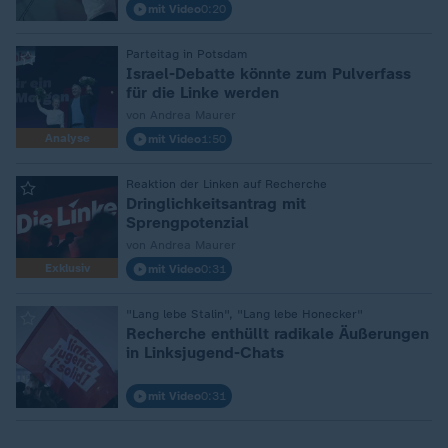
mit Video
0:20
:
Parteitag in Potsdam
Israel-Debatte könnte zum Pulverfass
für die Linke werden
von Andrea Maurer
Analyse
mit Video
1:50
:
Reaktion der Linken auf Recherche
Dringlichkeitsantrag mit
Sprengpotenzial
von Andrea Maurer
Exklusiv
mit Video
0:31
:
"Lang lebe Stalin", "Lang lebe Honecker"
Recherche enthüllt radikale Äußerungen
in Linksjugend-Chats
mit Video
0:31