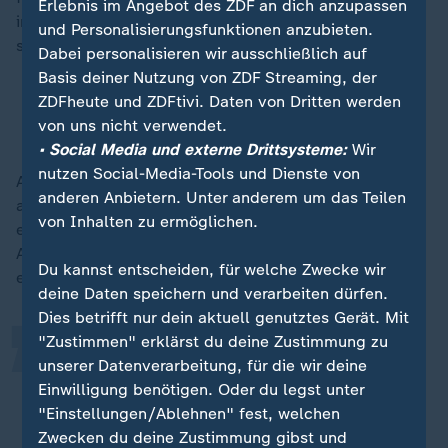
Erlebnis im Angebot des ZDF an dich anzupassen
in
Sachsen
und
Thüringen
mit dieser Situation, so
und Personalisierungsfunktionen anzubieten.
schlimm wie das ist.
Dabei personalisieren wir ausschließlich auf
Basis deiner Nutzung von ZDF Streaming, der
ZDFheute und ZDFtivi. Daten von Dritten werden
Recherche enthüllt radikale Äußerungen in
von uns nicht verwendet.
Linksjugend-Chats
• Social Media und externe Drittsysteme:
Wir
nutzen Social-Media-Tools und Dienste von
Aber wir sind dafür bereit, in Sachsen-Anhalt eben
anderen Anbietern. Unter anderem um das Teilen
auch dafür zu sorgen, alles dafür zu tun, dass die AfD
„
von Inhalten zu ermöglichen.
eben nicht an die Macht kommt. Das ist jetzt unsere
Aufgabe. Wie gesagt, wir werden jetzt im Wahlkampf
Du kannst entscheiden, für welche Zwecke wir
erst mal alles geben.
deine Daten speichern und verarbeiten dürfen.
Dies betrifft nur dein aktuell genutztes Gerät. Mit
"Zustimmen" erklärst du deine Zustimmung zu
Wir werden wieder an jede Haustür
unserer Datenverarbeitung, für die wir deine
gehen; wir werden unsere roten
Einwilligung benötigen. Oder du legst unter
Leuchttürme, wir werden Halle,
"Einstellungen/Ablehnen" fest, welchen
Zwecken du deine Zustimmung gibst und
Magdeburg verteidigen und sagen,