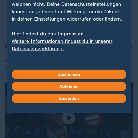
welchen nicht. Deine Datenschutzeinstellungen
wir überlassen den Osten nicht den
kannst du jederzeit mit Wirkung für die Zukunft
Rechten.
in deinen Einstellungen widerrufen oder ändern.
Ines Schwerdtner, Parteivorsitzende Die Linke
Hier findest du das Impressum.
Weitere Informationen findest du in unserer
Die machen Politik für die Reichen, das ist keine Politik
Datenschutzerklärung.
für den Frieden oder so, die AfD ist wirklich eine
Mogelpackung, das müssen wir jetzt erstmal nach
vorne stellen.
Zustimmen
Ablehnen
Einstellen