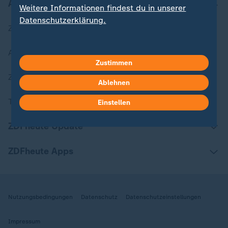
Aktuell bei ZDFheute
Weitere Informationen findest du in unserer
Datenschutzerklärung.
Zuletzt veröffentlicht
Aktuelle Sendungs-Videos
Zustimmen
ZDFheute Stories
Ablehnen
Themen im Überblick
Einstellen
ZDFheute Update
ZDFheute Apps
Nutzungsbedingungen
Datenschutz
Datenschutzeinstellungen
Impressum