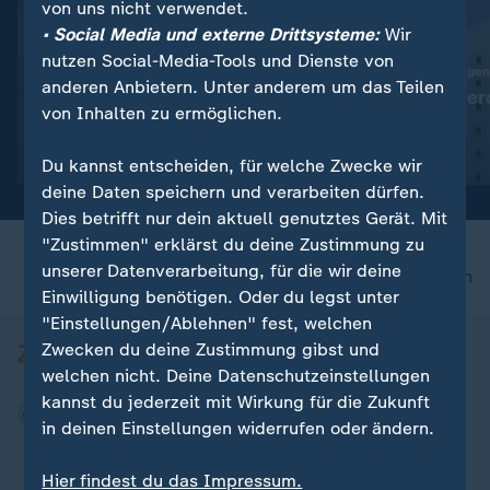
von uns nicht verwendet.
• Social Media und externe Drittsysteme:
Wir
nutzen Social-Media-Tools und Dienste von
:
Vor Küste Siziliens
60.000 neue Wohnungen
anderen Anbietern. Unter anderem um das Teilen
Schiffswrack aus Römerzeit
Leere Büros wer
von Inhalten zu ermöglichen.
entdeckt
Wohnraum
Video
0:19
Video
1:34
Du kannst entscheiden, für welche Zwecke wir
deine Daten speichern und verarbeiten dürfen.
Dies betrifft nur dein aktuell genutztes Gerät. Mit
"Zustimmen" erklärst du deine Zustimmung zu
unserer Datenverarbeitung, für die wir deine
nach oben
Einwilligung benötigen. Oder du legst unter
"Einstellungen/Ablehnen" fest, welchen
Zwecken du deine Zustimmung gibst und
welchen nicht. Deine Datenschutzeinstellungen
kannst du jederzeit mit Wirkung für die Zukunft
in deinen Einstellungen widerrufen oder ändern.
Hier findest du das Impressum.