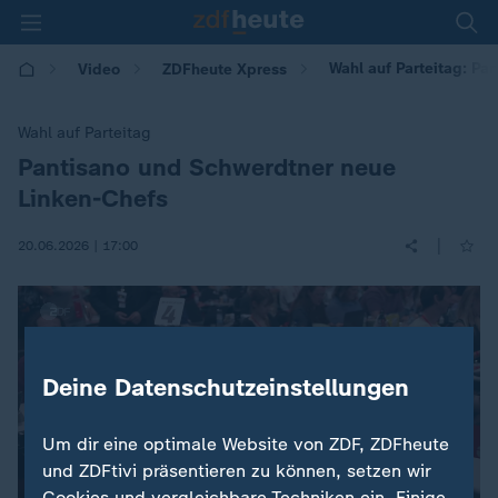
Wahl auf Parteitag: Pa
Video
ZDFheute Xpress
Wahl auf Parteitag
Pantisano und Schwerdtner neue
:
Linken-Chefs
|
20.06.2026 | 17:00
Deine Datenschutzeinstellungen
Um dir eine optimale Website von ZDF, ZDFheute
und ZDFtivi präsentieren zu können, setzen wir
Cookies und vergleichbare Techniken ein. Einige