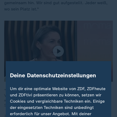
gemeinsam hin. Wir sind gut aufgestellt. Jeder weiß,
wo sein Platz ist."
Deine Datenschutzeinstellungen
Um dir eine optimale Website von ZDF, ZDFheute
"Wir sollten uns darauf fokussieren, die eigene
und ZDFtivi präsentieren zu können, setzen wir
Verteidigungsfähigkeit in Europa aufzubauen" und es sollte
weniger auf die USA als Partner gesetzt werden, sagt
Cookies und vergleichbare Techniken ein. Einige
Sicherheitsexpertin Claudia Major.
der eingesetzten Techniken sind unbedingt
erforderlich für unser Angebot. Mit deiner
30.04.2026 | 5:43 min