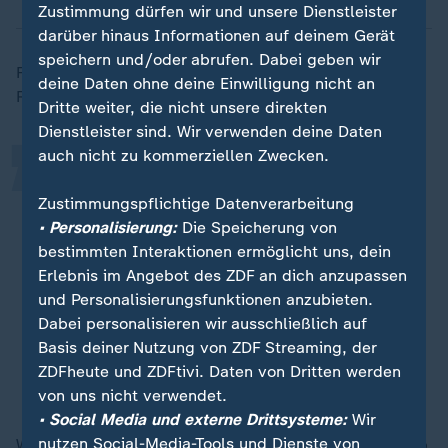
Zustimmung dürfen wir und unsere Dienstleister
„
darüber hinaus Informationen auf deinem Gerät
speichern und/oder abrufen. Dabei geben wir
Finnland teile sich über 1.300 Kilometer Grenze mit
deine Daten ohne deine Einwilligung nicht an
Russland. Major erklärte:
Dritte weiter, die nicht unsere direkten
Dienstleister sind. Wir verwenden deine Daten
auch nicht zu kommerziellen Zwecken.
Finnland hat so ein
Gesamtverteidigungskonzept
Zustimmungspflichtige Datenverarbeitung
• Personalisierung:
Die Speicherung von
entwickelt, das einerseits auf
bestimmten Interaktionen ermöglicht uns, dein
militärischer Stärke aufbaut und
Erlebnis im Angebot des ZDF an dich anzupassen
andererseits auf die
und Personalisierungsfunktionen anzubieten.
Widerstandsfähigkeit der
Dabei personalisieren wir ausschließlich auf
Gesellschaft.
Basis deiner Nutzung von ZDF Streaming, der
ZDFheute und ZDFtivi. Daten von Dritten werden
Claudia Major, Sicherheitsexpertin
von uns nicht verwendet.
• Social Media und externe Drittsysteme:
Wir
nutzen Social-Media-Tools und Dienste von
Wenn neue Gebäude gebaut würden, müssten darin ab