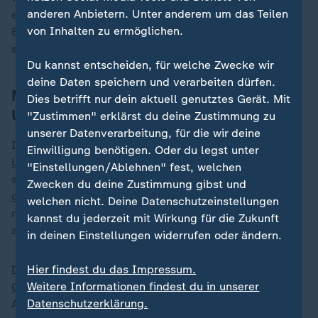
anderen Anbietern. Unter anderem um das Teilen
einer bestimmten Größe Bunker eingerichtet werden.
von Inhalten zu ermöglichen.
Brücken und Unterführungen hätten Vorrichtungen, um
sie im Falle eines Angriffs sprengen zu können.
Du kannst entscheiden, für welche Zwecke wir
deine Daten speichern und verarbeiten dürfen.
Marin: Internationales Gewicht der
Dies betrifft nur dein aktuell genutztes Gerät. Mit
Ukraine hat zugenommen
"Zustimmen" erklärst du deine Zustimmung zu
unserer Datenverarbeitung, für die wir deine
Inzwischen findet auch Wissenstransfer aus der
Einwilligung benötigen. Oder du legst unter
Ukraine
statt. Ex-Politikerin Sanna Marin sagte: "Wir
"Einstellungen/Ablehnen" fest, welchen
sehen, dass die Ukraine jetzt auch im Westen eine
Zwecken du deine Zustimmung gibst und
große Rolle spielen kann und uns hilft, unsere
welchen nicht. Deine Datenschutzeinstellungen
militärischen Fähigkeiten auszubauen und uns
kannst du jederzeit mit Wirkung für die Zukunft
anzuleiten (...)."
in deinen Einstellungen widerrufen oder ändern.
Hier findest du das Impressum.
Die Ukraine unterstütze einige Länder des
Nahen
Weitere Informationen findest du in unserer
Ostens
mit Technologien. Seit Beginn des russischen
Datenschutzerklärung.
Angriffskrieges hätten die Ukrainer "sehr viel Wissen