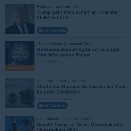
:
Reibereien um Iran-Krieg
Trump geht Merz scharf an - Kanzler
bleibt bei Kritik
mit Video
2:52
:
"Es gibt keinen Ort namens Feta!"
US-Handelsbeauftragter mit schrägen
Vorwürfen gegen Europa
von Nils Metzger
Faktencheck
:
Gebühren für Wasserstraßen
Straße von Hormus: Diskussion um Maut
belastet Schifffahrt
von Helge Hoffmeister
mit Video
2:41
:
US-Präsident als Ziel von Angriffen
Donald Trump im Visier: Überblick über
Sicherheitsvorfälle