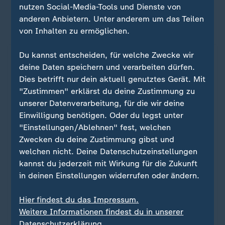
nutzen Social-Media-Tools und Dienste von
Kann das neue Klimaschutzprogramm der
anderen Anbietern. Unter anderem um das Teilen
Bundesregierung wirklich was?
von Inhalten zu ermöglichen.
CO2: Änderung seit 1990
Du kannst entscheiden, für welche Zwecke wir
ZDFheute Infografik
deine Daten speichern und verarbeiten dürfen.
Dies betrifft nur dein aktuell genutztes Gerät. Mit
"Zustimmen" erklärst du deine Zustimmung zu
Ein Klick für den Datenschutz
unserer Datenverarbeitung, für die wir deine
Einwilligung benötigen. Oder du legst unter
Für die Darstellung von ZDFheute Infografiken
"Einstellungen/Ablehnen" fest, welchen
nutzen wir die Software von Datawrapper. Erst
Zwecken du deine Zustimmung gibst und
wenn Sie hier klicken, werden die Grafiken
welchen nicht. Deine Datenschutzeinstellungen
nachgeladen. Ihre IP-Adresse wird dabei an
kannst du jederzeit mit Wirkung für die Zukunft
externe Server von Datawrapper übertragen.
in deinen Einstellungen widerrufen oder ändern.
Über den Datenschutz von Datawrapper
können Sie sich auf der Seite des Anbieters
Hier findest du das Impressum.
informieren. Um Ihre künftigen Besuche zu
Weitere Informationen findest du in unserer
erleichtern, speichern wir Ihre Zustimmung in
Datenschutzerklärung.