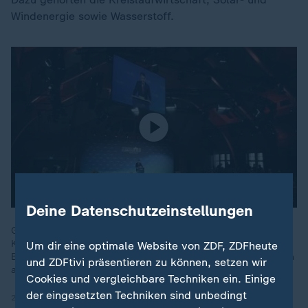
Windenergie sowie Wasserstoff.
Deine Datenschutzeinstellungen
Gesandte aus über 30 Staaten treffen sich beim Petersberger
Klimadialog in Berlin und diskutieren über Klimaschutz.
Um dir eine optimale Website von ZDF, ZDFheute
Bundesumweltminister Schneider sieht darin trotz vieler Krisen
und ZDFtivi präsentieren zu können, setzen wir
auch Chancen.
Cookies und vergleichbare Techniken ein. Einige
der eingesetzten Techniken sind unbedingt
21.04.2026 | 0:16 min