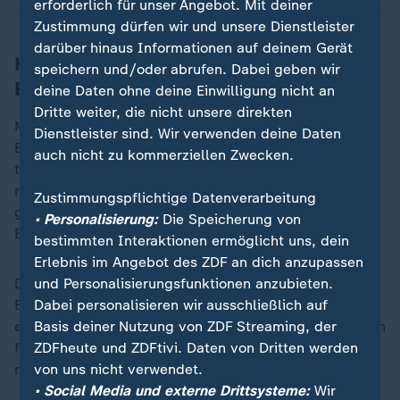
erforderlich für unser Angebot. Mit deiner
Zustimmung dürfen wir und unsere Dienstleister
darüber hinaus Informationen auf deinem Gerät
Kanzler nennt keine konkreten
speichern und/oder abrufen. Dabei geben wir
Emissionsziele
deine Daten ohne deine Einwilligung nicht an
Dritte weiter, die nicht unsere direkten
Merz bekannte sich zum Instrument des
Dienstleister sind. Wir verwenden deine Daten
Emissionshandels, weil dieses "marktbasiert und
auch nicht zu kommerziellen Zwecken.
technologieneutral" sei. Der EU-Emissionshandel
müsse daher "beibehalten und fit für die Zukunft"
Zustimmungspflichtige Datenverarbeitung
gemacht werden "mit dem klaren Fokus auf der
• Personalisierung:
Die Speicherung von
Bewahrung der Wettbewerbsfähigkeit".
bestimmten Interaktionen ermöglicht uns, dein
Erlebnis im Angebot des ZDF an dich anzupassen
Das Pariser Klimaabkommen nannte Merz die "größte
und Personalisierungsfunktionen anzubieten.
Errungenschaft" im Kampf gegen die Erderwärmung,
Dabei personalisieren wir ausschließlich auf
er vermied es aber, konkrete Emissionsziele oder Daten
Basis deiner Nutzung von ZDF Streaming, der
für das Erreichen der Treibhausgasneutralität zu
ZDFheute und ZDFtivi. Daten von Dritten werden
nennen.
von uns nicht verwendet.
• Social Media und externe Drittsysteme:
Wir