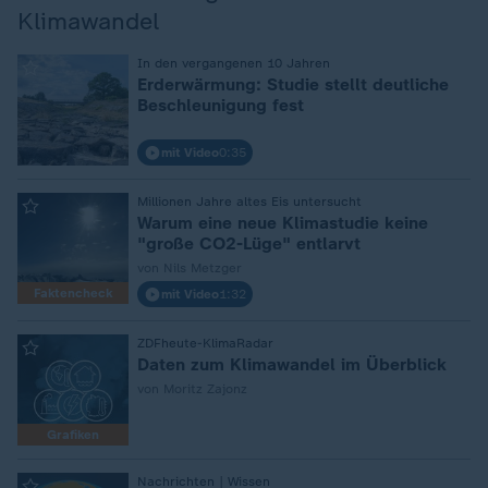
Klimawandel
:
In den vergangenen 10 Jahren
Erderwärmung: Studie stellt deutliche
Beschleunigung fest
mit Video
0:35
:
Millionen Jahre altes Eis untersucht
Warum eine neue Klimastudie keine
"große CO2-Lüge" entlarvt
von Nils Metzger
Faktencheck
mit Video
1:32
:
ZDFheute-KlimaRadar
Daten zum Klimawandel im Überblick
von Moritz Zajonz
Grafiken
:
Nachrichten | Wissen