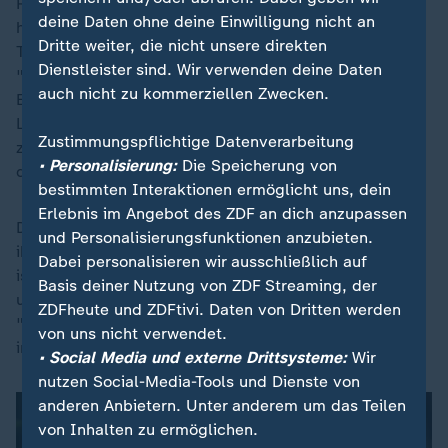
Regeln an Mitglieder und Kandidaten kommuniziert zu
deine Daten ohne deine Einwilligung nicht an
haben. Dazu gehöre neben der selbst auferlegten
Dritte weiter, die nicht unsere direkten
Transparenzpflicht bei den Grünen zum Beispiel, keine
Dienstleister sind. Wir verwenden deine Daten
"KI zur Nachahmung von Stimmen oder physischem
auch nicht zu kommerziellen Zwecken.
Erscheinungsbild einer Person" zu verwenden. Die
Linke teilt ZDFheute mit, keine Deepfake-Technologien
Zustimmungspflichtige Datenverarbeitung
zu nutzen, um politischen Mitbewerbern Aussagen in
• Personalisierung:
Die Speicherung von
den Mund zu legen.
bestimmten Interaktionen ermöglicht uns, dein
Erlebnis im Angebot des ZDF an dich anzupassen
Die SPD widmet der Nutzung von KI ein Kapitel in
und Personalisierungsfunktionen anzubieten.
ihrem "Handbuch Wahlkampfwissen". Darin enthalten
Dabei personalisieren wir ausschließlich auf
ist neben Nutzungs-Tipps die Mahnung, dass ethische
Basis deiner Nutzung von ZDF Streaming, der
und rechtliche Aspekte zu berücksichtigen seien:
ZDFheute und ZDFtivi. Daten von Dritten werden
"Transparenz, Verantwortung und
Datenschutz
sollten
von uns nicht verwendet.
immer im Vordergrund stehen."
• Social Media und externe Drittsysteme:
Wir
nutzen Social-Media-Tools und Dienste von
anderen Anbietern. Unter anderem um das Teilen
von Inhalten zu ermöglichen.