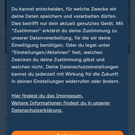
Du kannst entscheiden, für welche Zwecke wir
deine Daten speichern und verarbeiten dürfen.
Dies betrifft nur dein aktuell genutztes Gerät. Mit
"Zustimmen" erklärst du deine Zustimmung zu
unserer Datenverarbeitung, für die wir deine
Einwilligung benötigen. Oder du legst unter
"Einstellungen/Ablehnen" fest, welchen
Zwecken du deine Zustimmung gibst und
Der US-Wahlkampf gerät ins Visier einer neuen Macht:
welchen nicht. Deine Datenschutzeinstellungen
künstliche Intelligenz. Erschreckend perfekt gefakte Videos,
kannst du jederzeit mit Wirkung für die Zukunft
Audios und Bilder beeinflussen die amerikanische
in deinen Einstellungen widerrufen oder ändern.
Öffentlichkeit.
22.10.2024 | 8:52 min
Hier findest du das Impressum.
Weitere Informationen findest du in unserer
Datenschutzerklärung.
SPD schlägt "Fairness-Abkommen" vor
Außerdem bemüht sich die SPD um ein "Fairness-