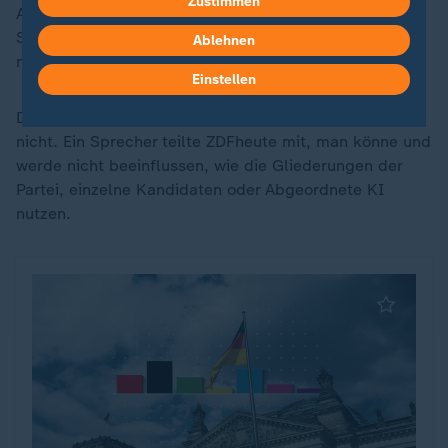
Zustimmen
Abkommen" mit den anderen Parteien. Laut eines
Sprechers solle darin auch ein gemeinsamer Umgang
Ablehnen
mit KI-generierten Inhalten vereinbart werden
Einstellen
Der AfD-Bundesverband regelt die Nutzung von KI
nicht. Ein Sprecher teilte ZDFheute mit, man könne und
werde nicht beeinflussen, wie die Gliederungen der
Partei, einzelne Kandidaten oder Abgeordnete KI
nutzen.