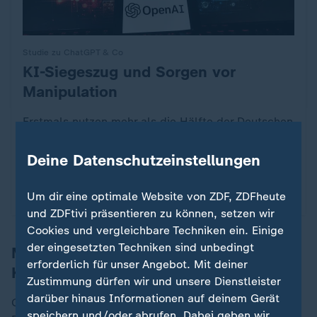
Studie zu ChatGPT & Co
KI-Siegeszug und Sorgen vor
:
Manipulation
Erstmals nutzen mehr als die Hälfte der Deutschen
KI-Modelle, die Technologie hat sich rasant
etabliert. Doch bleiben Sorgen - über falsche
Deine Datenschutzeinstellungen
Ergebnisse bis zur Wahlmanipulation.
Um dir eine optimale Website von ZDF, ZDFheute
von Mischa Erhardt
und ZDFtivi präsentieren zu können, setzen wir
Cookies und vergleichbare Techniken ein. Einige
der eingesetzten Techniken sind unbedingt
Mehrere Parteien haben Regeln an
erforderlich für unser Angebot. Mit deiner
Kandidaten kommuniziert
Zustimmung dürfen wir und unsere Dienstleister
darüber hinaus Informationen auf deinem Gerät
Gegenüber ZDFheute geben Grüne, Linke und SPD an,
speichern und/oder abrufen. Dabei geben wir