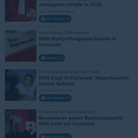
wichtigsten Urteile in 2026
von Daniel Heymann
mit Video
0:25
Entscheidung 2026 erwartet
:
BSW-Wahlprüfungsbeschwerde in
Karlsruhe
Video
0:25
Für Neuauszählung der Wahl 2025
:
BSW klagt in Karlsruhe: Wagenknechts
letztes Gefecht
von Andrea Maurer
mit Video
0:25
Forderung nach Neuauszählung
:
Beschwerde gegen Bundestagswahl:
BSW hofft auf Karlsruhe
mit Video
0:25