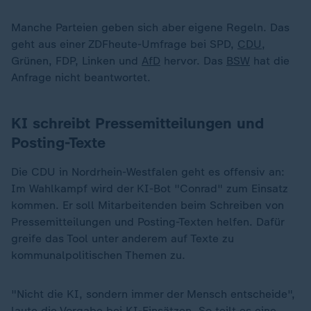
Manche Parteien geben sich aber eigene Regeln. Das
geht aus einer ZDFheute-Umfrage bei SPD,
CDU
,
Grünen, FDP, Linken und
AfD
hervor. Das
BSW
hat die
Anfrage nicht beantwortet.
KI schreibt Pressemitteilungen und
Posting-Texte
Die CDU in Nordrhein-Westfalen geht es offensiv an:
Im Wahlkampf wird der KI-Bot "Conrad" zum Einsatz
kommen. Er soll Mitarbeitenden beim Schreiben von
Pressemitteilungen und Posting-Texten helfen. Dafür
greife das Tool unter anderem auf Texte zu
kommunalpolitischen Themen zu.
"Nicht die KI, sondern immer der Mensch entscheide",
laute die Vorgabe bei KI-Einsätzen. So teilt es eine