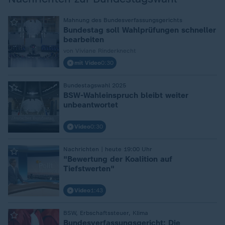
Mahnung des Bundesverfassungsgerichts
:
Bundestag soll Wahlprüfungen schneller
bearbeiten
von Viviane Rinderknecht
mit Video
0:30
Bundestagswahl 2025
:
BSW-Wahleinspruch bleibt weiter
unbeantwortet
Video
0:30
Nachrichten | heute 19:00 Uhr
:
"Bewertung der Koalition auf
Tiefstwerten"
Video
1:43
BSW, Erbschaftssteuer, Klima
:
Bundesverfassungsgericht: Die