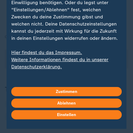
Einwilligung benötigen. Oder du legst unter
"Einstellungen/Ablehnen" fest, welchen
Asylreform: EU-Staaten wollen schnellere
Zwecken du deine Zustimmung gibst und
Abschiebungen
welchen nicht. Deine Datenschutzeinstellungen
kannst du jederzeit mit Wirkung für die Zukunft
Quelle:
AFP
in deinen Einstellungen widerrufen oder ändern.
Hier findest du das Impressum.
Über dieses Thema berichtete ZDFheute Xpress am
Weitere Informationen findest du in unserer
16.02.2026 ab 08:00 Uhr.
Datenschutzerklärung.
Themen
Zustimmen
Ablehnen
Alexander Dobrindt
Friedrich Merz
Einstellen
Flüchtlinge