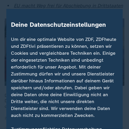
EU macht Weg frei für Abschiebung in Drittstaaten
Deine Datenschutzeinstellungen
Um dir eine optimale Website von ZDF, ZDFheute
und ZDFtivi präsentieren zu können, setzen wir
Cookies und vergleichbare Techniken ein. Einige
der eingesetzten Techniken sind unbedingt
erforderlich für unser Angebot. Mit deiner
Zustimmung dürfen wir und unsere Dienstleister
darüber hinaus Informationen auf deinem Gerät
speichern und/oder abrufen. Dabei geben wir
deine Daten ohne deine Einwilligung nicht an
Die Zahl der gestellten Erstanträge auf Asyl hat sich 2025 in
Deutschland im Vergleich zum Vorjahr halbiert. Die Gründe
Dritte weiter, die nicht unsere direkten
dafür sind aber nicht nur Grenzkontrollen.
Dienstleister sind. Wir verwenden deine Daten
auch nicht zu kommerziellen Zwecken.
22.12.2025 | 1:58 min