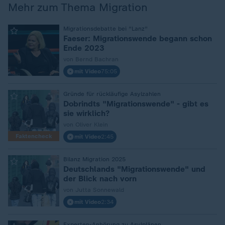
Mehr zum Thema Migration
:
Migrationsdebatte bei "Lanz"
Faeser: Migrationswende begann schon
Ende 2023
von Bernd Bachran
mit Video
75:05
:
Gründe für rückläufige Asylzahlen
Dobrindts "Migrationswende" - gibt es
sie wirklich?
von Oliver Klein
Faktencheck
mit Video
2:45
:
Bilanz Migration 2025
Deutschlands "Migrationswende" und
der Blick nach vorn
von Jutta Sonnewald
mit Video
2:34
Experten-Anhörung zu Asylplänen