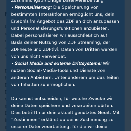
Zustimmungspflichtige Datenverarbeitung
• Personalisierung:
Die Speicherung von
Merz hielt Grenzkontrollen für befristet
bestimmten Interaktionen ermöglicht uns, dein
Erlebnis im Angebot des ZDF an dich anzupassen
Dobrindt hatte am 7. Mai vergangenen Jahres die
und Personalisierungsfunktionen anzubieten.
verstärkten Kontrollen und Zurückweisungen an allen
Dabei personalisieren wir ausschließlich auf
neun deutschen Binnengrenzen zu Nachbarstaaten
Basis deiner Nutzung von ZDF Streaming, der
angeordnet. Ausgenommen sind sogenannte
ZDFheute und ZDFtivi. Daten von Dritten werden
vulnerable Gruppen wie Kinder und Schwangere.
von uns nicht verwendet.
• Social Media und externe Drittsysteme:
Wir
nutzen Social-Media-Tools und Dienste von
Die Binnengrenzkontrollen hatten bei den betroffenen
anderen Anbietern. Unter anderem um das Teilen
Nachbarländern zum Teil für Verärgerung gesorgt.
von Inhalten zu ermöglichen.
Bundeskanzler
Friedrich Merz
(
CDU
) hatte im
Dezember nach der Einigung der EU-Staaten auf eine
Du kannst entscheiden, für welche Zwecke wir
Verschärfung der gemeinsamen Asylpolitik noch
deine Daten speichern und verarbeiten dürfen.
erklärt, er erwarte ein Ende der Kontrollen an den
Dies betrifft nur dein aktuell genutztes Gerät. Mit
Binnengrenzen. Er selbst habe "die Grenzkontrollen
"Zustimmen" erklärst du deine Zustimmung zu
immer als etwas von begrenzter Dauer und Wirkung
unserer Datenverarbeitung, für die wir deine
empfunden", sagte Merz damals.