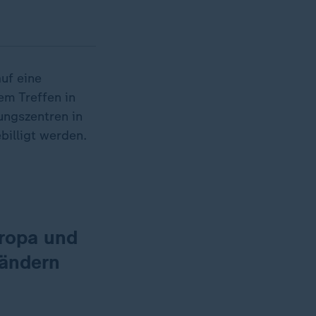
uf eine
em Treffen in
ungszentren in
illigt werden.
ropa und
Ländern