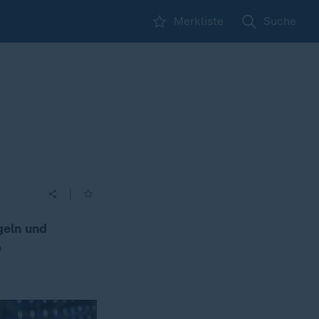
Merkliste
Suche
|
geln und
e