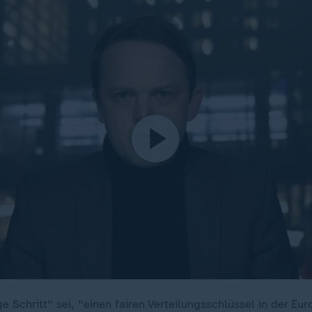
ge Schritt" sei, "einen fairen Verteilungsschlüssel in der E