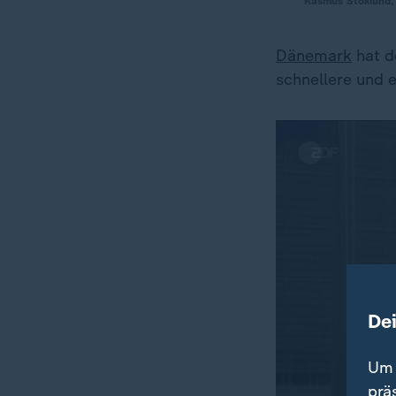
Rasmus Stoklund, 
Dänemark
hat d
schnellere und 
De
Um 
prä