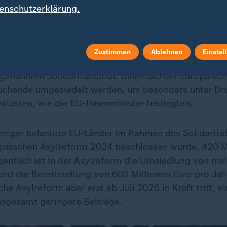
enschutzerklärung.
Datenschutzeinstellungen anpassen
Zustimmen
Ablehnen
Einstel
gten sich zudem auf die Verteilung von
Asylbewerbern
genannten Solidaritätspool. Innerhalb der
Europäisch
uchende umgesiedelt werden, um besonders unter Dr
tlasten, wie die EU-Innenminister festlegten.
niger belastete EU-Länder im Rahmen des Solidarit
opäischen Asylreform 2024 beschlossen wurde, 420 M
Eigentlich ist in der Asylreform die Umsiedlung von m
nd die Bereitstellung von 600 Millionen Euro pro Ja
he Asylreform aber erst ab Juli 2026 in Kraft tritt, ei
nsgesamt geringere Beiträge.