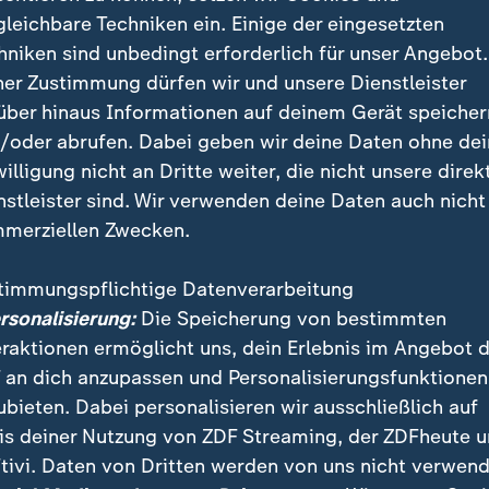
gleichbare Techniken ein. Einige der eingesetzten
hniken sind unbedingt erforderlich für unser Angebot.
ner Zustimmung dürfen wir und unsere Dienstleister
über hinaus Informationen auf deinem Gerät speicher
/oder abrufen. Dabei geben wir deine Daten ohne de
le Europas sei eindeutig, einen härteren Migrationskurs zu f
 Röller mit einer Einschätzung aus Brüssel.
willigung nicht an Dritte weiter, die nicht unsere direk
nstleister sind. Wir verwenden deine Daten auch nicht
merziellen Zwecken.
timmungspflichtige Datenverarbeitung
hutzsuchende sollen umgesiedelt 
ersonalisierung:
Die Speicherung von bestimmten
eraktionen ermöglicht uns, dein Erlebnis im Angebot 
e EU-Staaten den Druck auf abgelehnte Asylbewerbe
 an dich anzupassen und Personalisierungsfunktionen
ffizienter abwickeln. Dafür sollen Menschen ohne Bl
ubieten. Dabei personalisieren wir ausschließlich auf
ten und Leistungskürzungen bei mangelnder Kooperati
is deiner Nutzung von ZDF Streaming, der ZDFheute 
en müssen, wie die Mitgliedsländer nach der Einigun
tivi. Daten von Dritten werden von uns nicht verwend
r in Brüssel mitteilten.