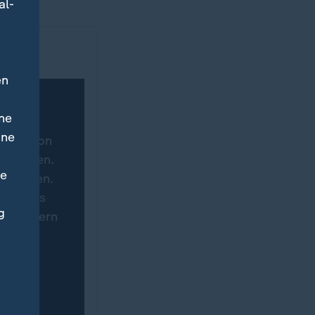
al-
en
ne
ine
tware von
hgeladen.
ne
ertragen.
eite des
g
 speichern
immung