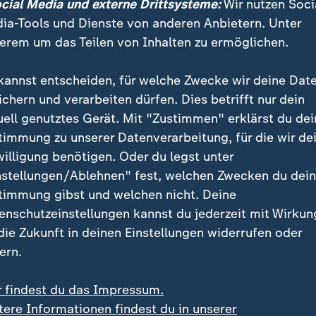
ocial Media und externe Drittsysteme:
Wir nutzen Soci
ia-Tools und Dienste von anderen Anbietern. Unter
tlinge leben in Deutschland
erem um das Teilen von Inhalten zu ermöglichen.
grafik
kannst entscheiden, für welche Zwecke wir deine Dat
ichern und verarbeiten dürfen. Dies betrifft nur dein
Ein Klick für den Datenschutz
uell genutztes Gerät. Mit "Zustimmen" erklärst du dei
timmung zu unserer Datenverarbeitung, für die wir de
tellung von ZDFheute Infografiken nutzen wir die Sof
willigung benötigen. Oder du legst unter
 Erst wenn Sie hier klicken, werden die Grafiken nac
nstellungen/Ablehnen" fest, welchen Zwecken du dei
esse wird dabei an externe Server von Datawrapper üb
timmung gibst und welchen nicht. Deine
tenschutz von Datawrapper können Sie sich auf der S
enschutzeinstellungen kannst du jederzeit mit Wirkun
formieren. Um Ihre künftigen Besuche zu erleichtern,
 die Zukunft in deinen Einstellungen widerrufen oder
stimmung in den
Datenschutzeinstellungen
. Ihre Zust
ern.
im Bereich „Meine News“ jederzeit widerrufen.
r findest du das Impressum.
Infografiken anzeigen
tere Informationen findest du in unserer