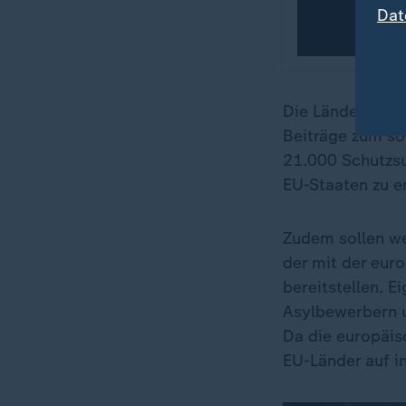
Dat
Die Länder eini
Beiträge zum so
21.000 Schutzs
EU-Staaten zu en
Zudem sollen we
der mit der eur
bereitstellen. 
Asylbewerbern u
Da die europäisc
EU-Länder auf i