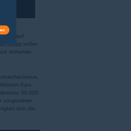
len
sowie auf
en Union
sollen
uck stehende
ätsmechanismus,
illionen Euro
indestens 30.000
hr vorgesehen.
nigten sich die