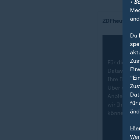
• S
Med
So viele Flüch
and
ZDFheute Info
Du 
spe
akt
Zus
Für die Dars
Ein
Datawrapper.
"Ei
Ihre IP-Adr
Zus
Über den Da
Dat
Anbieters in
für
wir Ihre Zu
änd
können Sie 
Hie
Wei