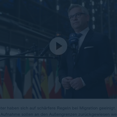
ter haben sich auf schärfere Regeln bei Migration geeinigt
f Aufnahme sollen an den Außengrenzen zurückgewiesen we