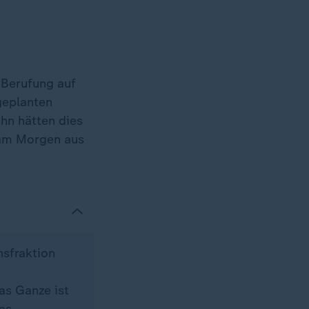
 Berufung auf
geplanten
n hätten dies
s am Morgen aus
nsfraktion
s Ganze ist