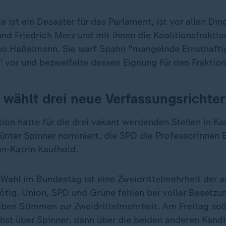
e ist ein Desaster für das Parlament, ist vor allen Di
und Friedrich Merz und mit ihnen die Koalitionsfrakti
o Haßelmann. Sie warf Spahn "mangelnde Ernsthafti
" vor und bezweifelte dessen Eignung für den Fraktion
wählt drei neue Verfassungsrichter
ion hatte für die drei vakant werdenden Stellen in Ka
ünter Spinner nominiert, die SPD die Professorinnen 
n-Katrin Kaufhold.
 Wahl im Bundestag ist eine Zweidrittelmehrheit der
tig. Union, SPD und Grüne fehlen bei voller Besetzu
ben Stimmen zur Zweidrittelmehrheit. Am Freitag sol
chst über Spinner, dann über die beiden anderen Kand