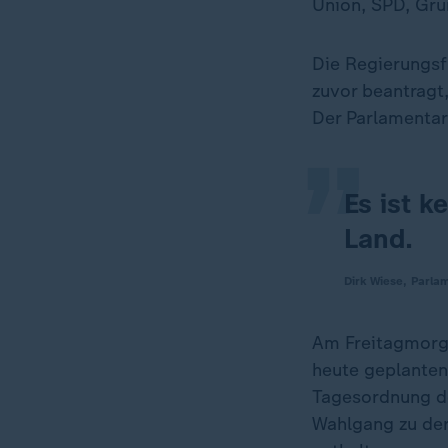
Union, SPD, Grü
„
Die Regierungsf
zuvor beantragt
Der Parlamentar
Es ist k
Land.
Dirk Wiese, Parla
Am Freitagmorge
heute geplanten
Tagesordnung de
Wahlgang zu der