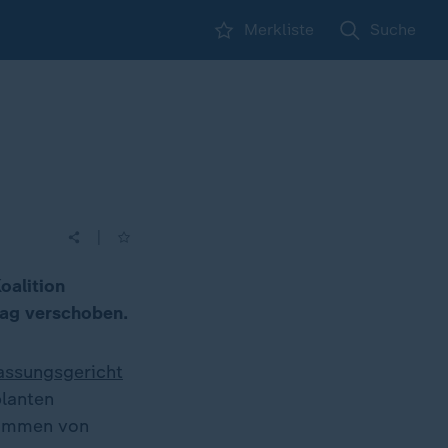
Merkliste
Suche
|
oalition
tag verschoben.
assungsgericht
planten
timmen von