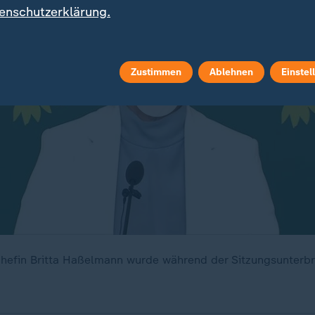
enschutzerklärung.
Zustimmen
Ablehnen
Einstel
hefin Britta Haßelmann wurde während der Sitzungsunterbr