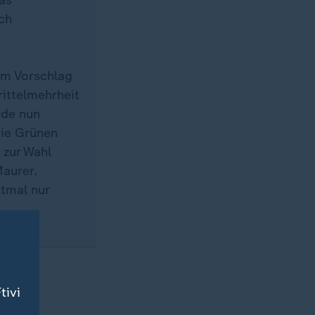
das
ch
em Vorschlag
ittelmehrheit
rde nun
Die Grünen
 zur Wahl
Maurer.
stmal nur
chen
tivi