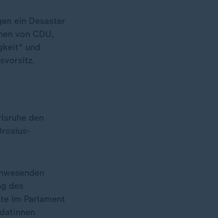
ngen ein Desaster
onen von CDU,
gkeit" und
svorsitz.
rlsruhe den
Brosius-
 anwesenden
ng des
lte im Parlament
idatinnen