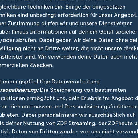
itzung war daraufhin am Vormittag zwischenzeitlich 
gleichbare Techniken ein. Einige der eingesetzten
für 10.10 Uhr die Wahl des von der Union nominierten
hniken sind unbedingt erforderlich für unser Angebot.
geplant. SPD und Grüne luden daraufhin zu Sonderfra
ner Zustimmung dürfen wir und unsere Dienstleister
über hinaus Informationen auf deinem Gerät speicher
/oder abrufen. Dabei geben wir deine Daten ohne de
für die Verschiebung der Wahl würden Plagiatsvorwür
willigung nicht an Dritte weiter, die nicht unsere direk
inierte Professorin Frauke Brosius-Gersdorf angebra
nstleister sind. Wir verwenden deine Daten auch nicht
nskreisen. Diese Vorwürfe müssten zunächst aufgeklä
merziellen Zwecken.
ichterwahl für Kontroversen sorgt
timmungspflichtige Datenverarbeitung
ersonalisierung:
Die Speicherung von bestimmten
eraktionen ermöglicht uns, dein Erlebnis im Angebot 
 "Desaster für das Parlament"
 an dich anzupassen und Personalisierungsfunktionen
ubieten. Dabei personalisieren wir ausschließlich auf
zungsunterbrechung wurden die Grünen deutlich. Vor 
is deiner Nutzung von ZDF Streaming, der ZDFheute 
ionsvorsitzende Britta Haßelmann:
tivi. Daten von Dritten werden von uns nicht verwend