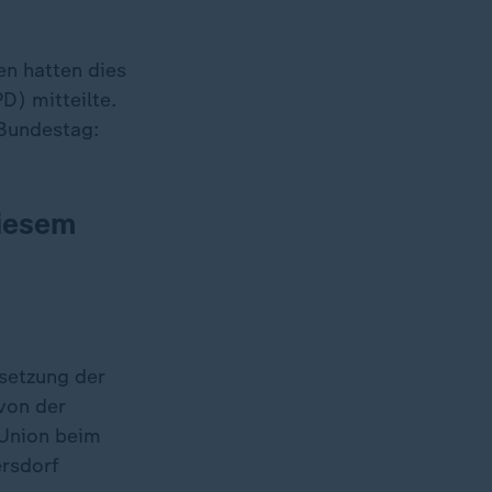
en hatten dies
D) mitteilte.
 Bundestag:
diesem
setzung der
von der
 Union beim
rsdorf