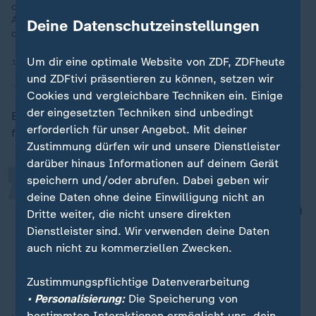
die digitale Souveränität Europas vorangetrieben werden.
Auch Kanzler Merz und Frankreichs Präsident Macron waren
Deine Datenschutzeinstellungen
dabei.
Um dir eine optimale Website von ZDF, ZDFheute
18.11.2025 | 2:00 min
und ZDFtivi präsentieren zu können, setzen wir
„
Cookies und vergleichbare Techniken ein. Einige
der eingesetzten Techniken sind unbedingt
Er erklärt, es fängt schon bei der Hardware an und
erforderlich für unser Angebot. Mit deiner
fragt:
Zustimmung dürfen wir und unsere Dienstleister
darüber hinaus Informationen auf deinem Gerät
speichern und/oder abrufen. Dabei geben wir
Wann haben Sie das letzte Mal einen
deine Daten ohne deine Einwilligung nicht an
Computer aus Europa gekauft? Wann
Dritte weiter, die nicht unsere direkten
haben Sie ein Smartphone aus
Dienstleister sind. Wir verwenden deine Daten
Europa gekauft?
auch nicht zu kommerziellen Zwecken.
Prof. Gerard de Melo, Hasso-Plattner-Institut
Zustimmungspflichtige Datenverarbeitung
• Personalisierung:
Die Speicherung von
bestimmten Interaktionen ermöglicht uns, dein