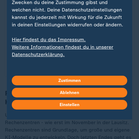
Europäische Zukunftstechnologien:
:
Zwecken du deine Zustimmung gibst und
"Die Welt schläft nicht!"
welchen nicht. Deine Datenschutzeinstellungen
kannst du jederzeit mit Wirkung für die Zukunft
Das Casimir-Institut an der niederländischen
in deinen Einstellungen widerrufen oder ändern.
Universität Eindhoven ist vor Kurzem gegründet
worden. Ziel: Europäische Zukunftstechnologien
Hier findest du das Impressum.
entwickeln - und schnell zu Geld machen.
Weitere Informationen findest du in unserer
Datenschutzerklärung.
von Andreas Stamm, Brüssel
mit Video
2:03
Zustimmen
Rechenzentren als Grundlage für große
Ablehnen
KI-Modelle
Einstellen
Umso wichtiger sind Spatenstiche für riesige
Rechenzentren - wie erst im November in der Lausitz.
Rechenzentren sind Grundlage, um große und eigene
KI-Modelle zu entwickeln. Doch letzten Endes geht es