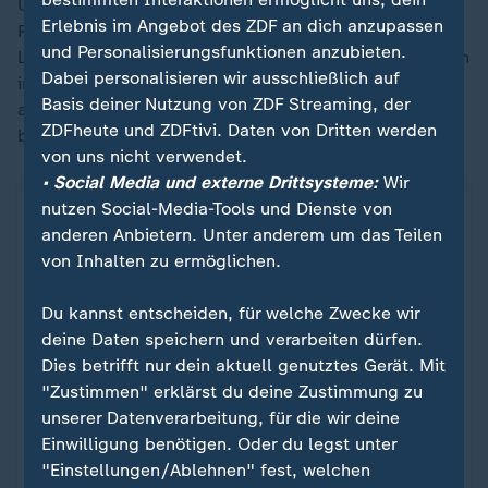
Und ähnlich sei das auch bei den großen
Erlebnis im Angebot des ZDF an dich anzupassen
Rechenzentren. Da komme vieles aus anderen
und Personalisierungsfunktionen anzubieten.
Ländern. Die
USA
und
China
würden Milliardensummen
Dabei personalisieren wir ausschließlich auf
investieren, so de Melo: "Inzwischen investiert Europa
Basis deiner Nutzung von ZDF Streaming, der
auch kleinere
Milliardensummen
, aber es ist natürlich
ZDFheute und ZDFtivi. Daten von Dritten werden
bei Weitem nicht genug."
von uns nicht verwendet.
• Social Media und externe Drittsysteme:
Wir
nutzen Social-Media-Tools und Dienste von
anderen Anbietern. Unter anderem um das Teilen
von Inhalten zu ermöglichen.
Du kannst entscheiden, für welche Zwecke wir
deine Daten speichern und verarbeiten dürfen.
Dies betrifft nur dein aktuell genutztes Gerät. Mit
"Zustimmen" erklärst du deine Zustimmung zu
unserer Datenverarbeitung, für die wir deine
Einwilligung benötigen. Oder du legst unter
Chip-Branche in Europa
"Einstellungen/Ablehnen" fest, welchen