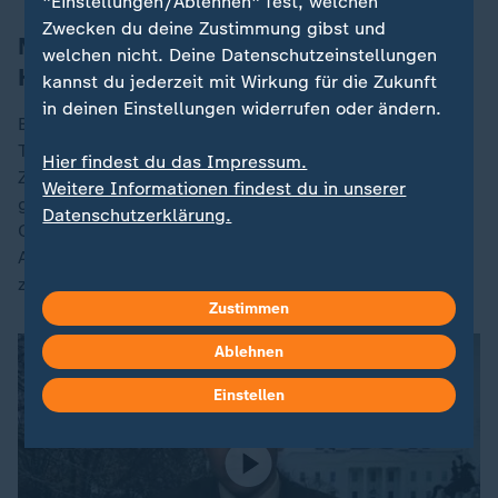
"Einstellungen/Ablehnen" fest, welchen
Zwecken du deine Zustimmung gibst und
Merz kündigt "klare europäische
welchen nicht. Deine Datenschutzeinstellungen
Haltung" an
kannst du jederzeit mit Wirkung für die Zukunft
in deinen Einstellungen widerrufen oder ändern.
Bundeskanzler
Friedrich Merz
(
CDU
) will in wenigen
Tagen in Washington mit dem US-Präsidenten über die
Hier findest du das Impressum.
Zollpolitik sprechen. "Wir werden hierzu auch eine
Weitere Informationen findest du in unserer
ganz klare europäische Haltung haben", sagte der
Datenschutzerklärung.
CDU-Politiker der ARD am Samstag - noch vor der
Ankündigung Trumps, die neuen globalen Zölle weiter
zu erhöhen.
Zustimmen
Ablehnen
Einstellen