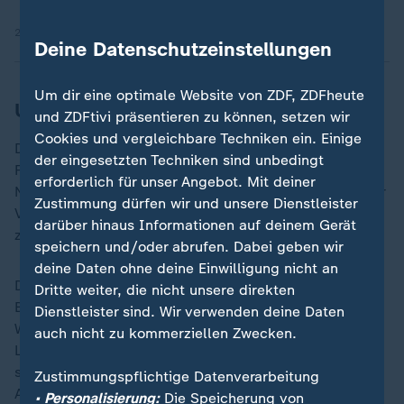
21.02.2026 | 2:21 min
Deine Datenschutzeinstellungen
Um dir eine optimale Website von ZDF, ZDFheute
US-Gericht kippt viele Zölle Trumps
und ZDFtivi präsentieren zu können, setzen wir
Cookies und vergleichbare Techniken ein. Einige
Das Oberste Gericht der Vereinigten Staaten hatte am
der eingesetzten Techniken sind unbedingt
Freitag erklärt, das von Trump bemühte
erforderlich für unser Angebot. Mit deiner
Notstandsgesetz ermächtige den Präsidenten nicht zur
Zustimmung dürfen wir und unsere Dienstleister
Verhängung von Zöllen. Hierfür sei der Kongress
darüber hinaus Informationen auf deinem Gerät
zuständig.
speichern und/oder abrufen. Dabei geben wir
deine Daten ohne deine Einwilligung nicht an
Das Richtervotum kippte etwa den 15-prozentigen
Dritte weiter, die nicht unsere direkten
Basiszoll für die meisten aus der
EU
importierten
Dienstleister sind. Wir verwenden deine Daten
Waren sowie die US-Importzölle für zahlreiche weitere
auch nicht zu kommerziellen Zwecken.
Länder. Nicht betroffen sind hingegen die
sektorspezifischen Zölle etwa auf Autos, Stahl und
Zustimmungspflichtige Datenverarbeitung
Aluminium. Das Urteil ist die bisher größte Niederlage
• Personalisierung:
Die Speicherung von