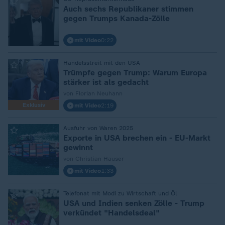
:
Auch sechs Republikaner stimmen
gegen Trumps Kanada-Zölle
mit Video
0:22
:
Handelsstreit mit den USA
Trümpfe gegen Trump: Warum Europa
stärker ist als gedacht
von Florian Neuhann
Exklusiv
mit Video
2:19
:
Ausfuhr von Waren 2025
Exporte in USA brechen ein - EU-Markt
gewinnt
von Christian Hauser
mit Video
1:33
:
Telefonat mit Modi zu Wirtschaft und Öl
USA und Indien senken Zölle - Trump
verkündet "Handelsdeal"