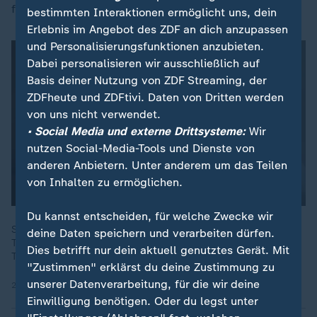
für den Präsidenten in seiner zweiten Amtszeit.
bestimmten Interaktionen ermöglicht uns, dein
Erlebnis im Angebot des ZDF an dich anzupassen
und Personalisierungsfunktionen anzubieten.
Dabei personalisieren wir ausschließlich auf
Basis deiner Nutzung von ZDF Streaming, der
ZDFheute und ZDFtivi. Daten von Dritten werden
von uns nicht verwendet.
• Social Media und externe Drittsysteme:
Wir
nutzen Social-Media-Tools und Dienste von
anderen Anbietern. Unter anderem um das Teilen
von Inhalten zu ermöglichen.
Du kannst entscheiden, für welche Zwecke wir
Seitens der Judikative sei die Gewaltenteilung in den USA in
deine Daten speichern und verarbeiten dürfen.
Takt, sagt Politikwissenschaftlerin von Daniels. Ob Präsident
Dies betrifft nur dein aktuell genutztes Gerät. Mit
Trump sich allerdings an das Urteil halte, sei unklar.
"Zustimmen" erklärst du deine Zustimmung zu
unserer Datenverarbeitung, für die wir deine
21.02.2026 | 18:31 min
Einwilligung benötigen. Oder du legst unter