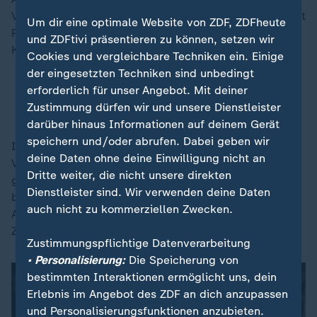
Verteidigungsminister, dem Parlamentspräsidenten, mit
Um dir eine optimale Website von ZDF, ZDFheute
Premierministerin Julija Swyrydenko und weiteren
und ZDFtivi präsentieren zu können, setzen wir
Kabinettsmitgliedern auf dem Programm.
Cookies und vergleichbare Techniken ein. Einige
der eingesetzten Techniken sind unbedingt
"Festungsgürtel" im Osten: Warum der Donbass
erforderlich für unser Angebot. Mit deiner
wichtig für die Ukraine ist
Zustimmung dürfen wir und unsere Dienstleister
darüber hinaus Informationen auf deinem Gerät
speichern und/oder abrufen. Dabei geben wir
Im Anschluss ist Klingbeil mit Kiews Bürgermeister
deine Daten ohne deine Einwilligung nicht an
Vitali Klitschko verabredet, unter anderem wollen sie
Dritte weiter, die nicht unsere direkten
gemeinsam ein durch russische Luftangriffe
Dienstleister sind. Wir verwenden deine Daten
beschädigtes Wohnhaus besuchen. Zudem ist am
auch nicht zu kommerziellen Zwecken.
Abend ein Gespräch mit Vertretern der
Zivilgesellschaft geplant.
Zustimmungspflichtige Datenverarbeitung
• Personalisierung:
Die Speicherung von
bestimmten Interaktionen ermöglicht uns, dein
Erlebnis im Angebot des ZDF an dich anzupassen
und Personalisierungsfunktionen anzubieten.