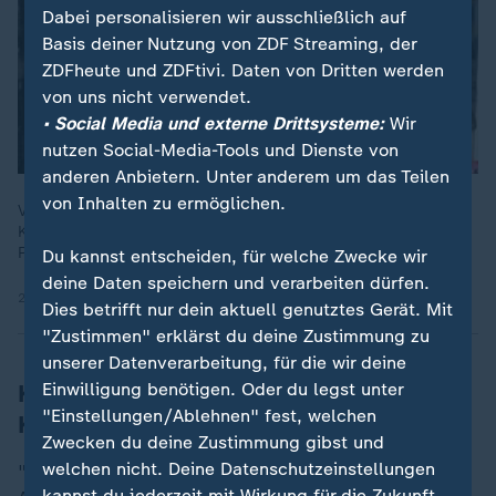
Dabei personalisieren wir ausschließlich auf
Basis deiner Nutzung von ZDF Streaming, der
ZDFheute und ZDFtivi. Daten von Dritten werden
von uns nicht verwendet.
• Social Media und externe Drittsysteme:
Wir
nutzen Social-Media-Tools und Dienste von
anderen Anbietern. Unter anderem um das Teilen
von Inhalten zu ermöglichen.
Vizekanzler Klingbeil ist in Kiew eingetroffen, um über den
Krieg in der Ukraine zu sprechen. Korrespondent Daniel
Pontzen berichtet aus Kiew über die Reise.
Du kannst entscheiden, für welche Zwecke wir
deine Daten speichern und verarbeiten dürfen.
25.08.2025 | 1:09 min
Dies betrifft nur dein aktuell genutztes Gerät. Mit
"Zustimmen" erklärst du deine Zustimmung zu
unserer Datenverarbeitung, für die wir deine
Einwilligung benötigen. Oder du legst unter
Klingbeil: Zweite Kiew-Reise seit
"Einstellungen/Ablehnen" fest, welchen
Kriegsbeginn
Zwecken du deine Zustimmung gibst und
welchen nicht. Deine Datenschutzeinstellungen
"Seit dreieinhalb Jahren führt Putin seinen brutalen
kannst du jederzeit mit Wirkung für die Zukunft