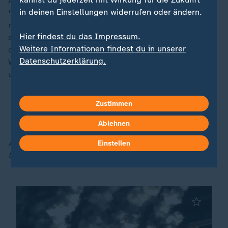
Angriffskrieg gegen die Ukraine", so Klingbeil vorab,
in deinen Einstellungen widerrufen oder ändern.
"seit dreieinhalb Jahren stellt sich die Ukraine den
russischen Angriffen mutig und entschlossen
Hier findest du das Impressum.
entgegen." Niemand sehne sich mehr nach Frieden als
Weitere Informationen findest du in unserer
die Bewohner des angegriffenen Landes, auf diesem
Datenschutzerklärung.
Weg werde man die Ukraine auch weiterhin
unterstützen. Auch deshalb sei er heute in Kiew.
Ukrainische Drohnen treffen Russlands Öl hart -
Zustimmen
Militäranalyse
Ablehnen
Aktuelle Meldungen zu Russlands Angriff auf die
Einstellen
Ukraine finden Sie jederzeit in unserem Liveblog: