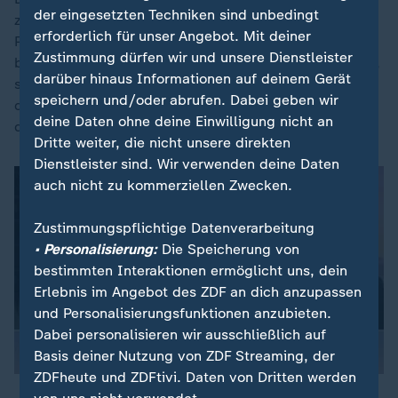
der eingesetzten Techniken sind unbedingt
zeigte sich erleichtert über die Ankündigung von US-
erforderlich für unser Angebot. Mit deiner
Präsident Donald Trump, den Handelsstreit zu
Zustimmung dürfen wir und unsere Dienstleister
beenden. "Der Tag endet besser, als er begonnen hat",
darüber hinaus Informationen auf deinem Gerät
sagt der Minister. Es sei positiv, wenn dies bedeute,
speichern und/oder abrufen. Dabei geben wir
dass man zu normaleren Kommunikationskanälen als
deine Daten ohne deine Einwilligung nicht an
der Online-Plattform Truth Social zurückkehren könne.
Dritte weiter, die nicht unsere direkten
Dienstleister sind. Wir verwenden deine Daten
auch nicht zu kommerziellen Zwecken.
Zustimmungspflichtige Datenverarbeitung
• Personalisierung:
Die Speicherung von
bestimmten Interaktionen ermöglicht uns, dein
Erlebnis im Angebot des ZDF an dich anzupassen
und Personalisierungsfunktionen anzubieten.
Dabei personalisieren wir ausschließlich auf
Basis deiner Nutzung von ZDF Streaming, der
ZDFheute und ZDFtivi. Daten von Dritten werden