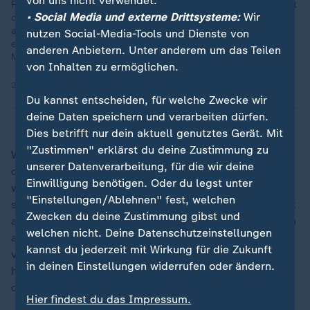
von uns nicht verwendet.
Russlands Außenminister Sergej Lawrow verglich Grönland mit
• Social Media und externe Drittsysteme:
Wir
der Krim. "Man sieht sich hier in Russland bestätigt, dass man
aus solchen Motiven heraus Anspruch auf ein anderes Land zu
nutzen Social-Media-Tools und Dienste von
erheben kann" - ZDF-Korrespondent Armin Coerper aus
anderen Anbietern. Unter anderem um das Teilen
Moskau.
von Inhalten zu ermöglichen.
22.01.2026 | 3:17 min
Du kannst entscheiden, für welche Zwecke wir
deine Daten speichern und verarbeiten dürfen.
Dies betrifft nur dein aktuell genutztes Gerät. Mit
"Zustimmen" erklärst du deine Zustimmung zu
Wichtig sei zudem, dass eine Lösung gefunden werde,
unserer Datenverarbeitung, für die wir deine
die die Menschen in Grönland respektiere. Dänemark
Einwilligung benötigen. Oder du legst unter
wolle auf die Bedenken der USA eingehen. Auch die
"Einstellungen/Ablehnen" fest, welchen
schwedische Außenministerin Maria Stenergard erklärt
Zwecken du deine Zustimmung gibst und
auf X, es sei gut, dass US-Präsident Donald Trump nun
welchen nicht. Deine Datenschutzeinstellungen
auf Strafzölle gegen die europäischen Länder
kannst du jederzeit mit Wirkung für die Zukunft
verzichte, die Dänemark und Grönland unterstützt
in deinen Einstellungen widerrufen oder ändern.
hätten. So wie es aussehe, habe die Zusammenarbeit
der Unterstützer Dänemarks Wirkung gezeigt.
Hier findest du das Impressum.