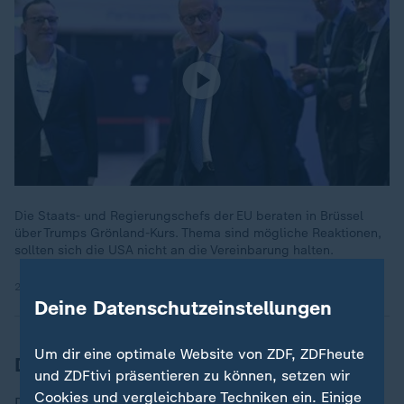
Die Staats- und Regierungschefs der EU beraten in Brüssel
über Trumps Grönland-Kurs. Thema sind mögliche Reaktionen,
sollten sich die USA nicht an die Vereinbarung halten.
22.01.2026 | 0:23 min
Deine Datenschutzeinstellungen
Um dir eine optimale Website von ZDF, ZDFheute
Dänemark zeigt sich erleichtert
und ZDFtivi präsentieren zu können, setzen wir
Cookies und vergleichbare Techniken ein. Einige
Dänemarks Außenminister Lars Løkke Rasmussen