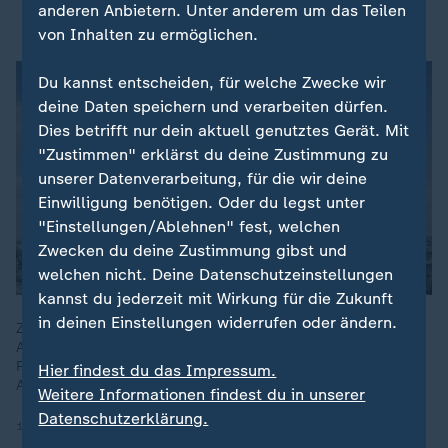
anderen Anbietern. Unter anderem um das Teilen
"Scheinangebot"
von Inhalten zu ermöglichen.
Du kannst entscheiden, für welche Zwecke wir
deine Daten speichern und verarbeiten dürfen.
Dies betrifft nur dein aktuell genutztes Gerät. Mit
"Zustimmen" erklärst du deine Zustimmung zu
unserer Datenverarbeitung, für die wir deine
Einwilligung benötigen. Oder du legst unter
"Einstellungen/Ablehnen" fest, welchen
Zwecken du deine Zustimmung gibst und
welchen nicht. Deine Datenschutzeinstellungen
kannst du jederzeit mit Wirkung für die Zukunft
in deinen Einstellungen widerrufen oder ändern.
ZDF-Korrespondent Coerper geht nicht davon aus, dass der
Altkanzler bald am Verhandlungstisch sitzt. Eigentlich wolle
Putin nur mit Trump verhandeln und setze ihn mit dieser
Hier findest du das Impressum.
Aussage unter Druck.
Weitere Informationen findest du in unserer
Datenschutzerklärung.
10.05.2026 | 5:50 min