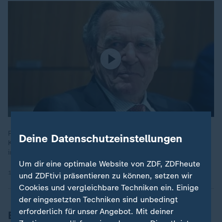
Russlands Präsident Putin spekuliert über ein mögliches
Deine Datenschutzeinstellungen
Kriegsende. Auch bringt er Altkanzler Schröder als Vermittler
ins Gespräch.
Um dir eine optimale Website von ZDF, ZDFheute
10.05.2026 | 0:25 min
und ZDFtivi präsentieren zu können, setzen wir
Cookies und vergleichbare Techniken ein. Einige
der eingesetzten Techniken sind unbedingt
erforderlich für unser Angebot. Mit deiner
Bundesregierung spricht von