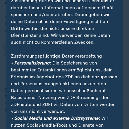
Zustimmung dürfen wir und unsere Dienstleister
"Scheinangebot"
darüber hinaus Informationen auf deinem Gerät
„
speichern und/oder abrufen. Dabei geben wir
Die
Bundesregierung
reagierte zurückhaltend. "Wir
deine Daten ohne deine Einwilligung nicht an
haben die Äußerungen zur Kenntnis genommen",
Dritte weiter, die nicht unsere direkten
verlautete am Sonntag aus Regierungskreisen.
Dienstleister sind. Wir verwenden deine Daten
auch nicht zu kommerziellen Zwecken.
Sie reihen sich ein in eine Serie von
Zustimmungspflichtige Datenverarbeitung
Scheinangeboten.
• Personalisierung:
Die Speicherung von
bestimmten Interaktionen ermöglicht uns, dein
Bundesregierung
Erlebnis im Angebot des ZDF an dich anzupassen
und Personalisierungsfunktionen anzubieten.
Die Verhandlungsoption sei "nicht glaubwürdig", weil
Dabei personalisieren wir ausschließlich auf
Russland seine Bedingungen nicht geändert habe. "Ein
Basis deiner Nutzung von ZDF Streaming, der
erster Test der Glaubwürdigkeit wäre es, wenn
ZDFheute und ZDFtivi. Daten von Dritten werden
Russland die Waffenruhe verlängert", hieß es weiter.
von uns nicht verwendet.
• Social Media und externe Drittsysteme:
Wir
nutzen Social-Media-Tools und Dienste von
Regierung bezeichnet Vorschlag als