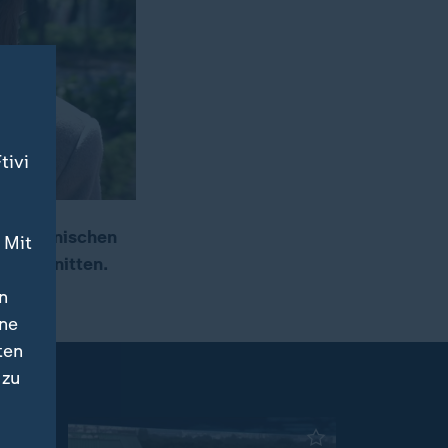
tivi
n ukrainischen
 Mit
bgeschnitten.
n
ine
ten
 zu