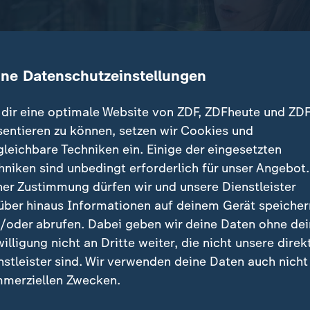
ine Datenschutzeinstellungen
dir eine optimale Website von ZDF, ZDFheute und ZDF
sentieren zu können, setzen wir Cookies und
gleichbare Techniken ein. Einige der eingesetzten
d verhängte Internetsperre betrifft auch die besetzte
hniken sind unbedingt erforderlich für unser Angebot.
ebende Menschen sind praktisch von der Außenwelt a
ner Zustimmung dürfen wir und unsere Dienstleister
über hinaus Informationen auf deinem Gerät speicher
/oder abrufen. Dabei geben wir deine Daten ohne de
willigung nicht an Dritte weiter, die nicht unsere direk
nstleister sind. Wir verwenden deine Daten auch nicht
träge
merziellen Zwecken.