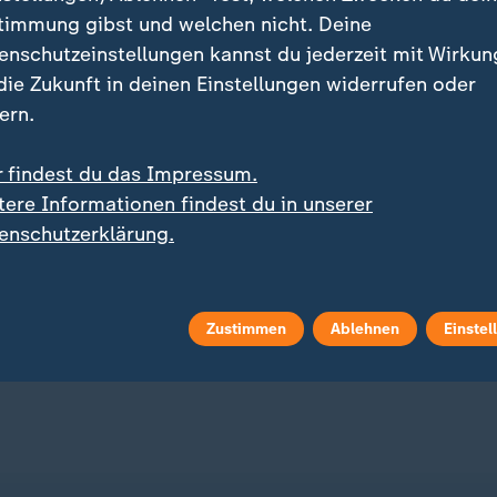
timmung gibst und welchen nicht. Deine
enschutzeinstellungen kannst du jederzeit mit Wirkun
 die Zukunft in deinen Einstellungen widerrufen oder
ern.
r findest du das Impressum.
:
:
l an Regierung
Oberlandesgericht München
tere Informationen findest du in unserer
e: Verbände fordern
Urteil nach Autoanschla
enschutzerklärung.
el und
Verdi-Demo: Lebenslan
dgesetzänderung
Haft
 Video
0:25
mit Video
3:02
Zustimmen
Ablehnen
Einstel