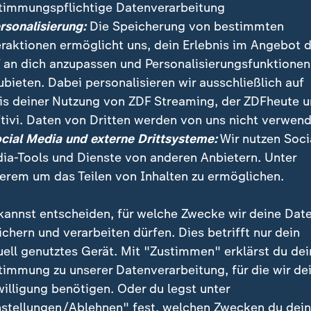
timmungspflichtige Datenverarbeitung
ersonalisierung:
Die Speicherung von bestimmten
eraktionen ermöglicht uns, dein Erlebnis im Angebot 
 an dich anzupassen und Personalisierungsfunktionen
ubieten. Dabei personalisieren wir ausschließlich auf
is deiner Nutzung von ZDF Streaming, der ZDFheute 
:
:
ichten | heute 19:00 Uhr
Nachrichten | heute 19:00 Uhr
tivi. Daten von Dritten werden von uns nicht verwend
strafen für
Russische Desinformati
ocial Media und externe Drittsysteme:
Wir nutzen Soci
tsextreme Terrorgruppe
vor Landtagswahlen
ia-Tools und Dienste von anderen Anbietern. Unter
deo
1:42
Video
2:03
erem um das Teilen von Inhalten zu ermöglichen.
kannst entscheiden, für welche Zwecke wir deine Dat
ichern und verarbeiten dürfen. Dies betrifft nur dein
uell genutztes Gerät. Mit "Zustimmen" erklärst du dei
fentlicht
timmung zu unserer Datenverarbeitung, für die wir de
willigung benötigen. Oder du legst unter
nstellungen/Ablehnen" fest, welchen Zwecken du dei