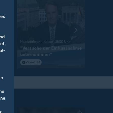
des
und
:
Nachrichten | heute 19:00 Uhr
Nachrichten 
et.
on
"Versuche der Einflussnahme
Sprengst
al-
unternommen"
Flughafen
Video
1:14
Video
1:46
en
ne
ine
ne