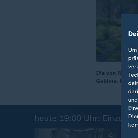
De
Um 
prä
ver
Die von Russlan
Tec
Gebiete. Dort l
dei
00:20
01:35
dar
und
Ein
Die
heute 19:00 Uhr: Einzelbei
kom