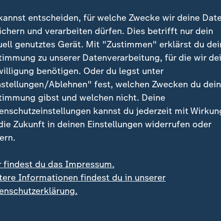
kannst entscheiden, für welche Zwecke wir deine Dat
gesamt 17 konkrete Pläne aufgelistet, vom Wiederau
ichern und verarbeiten dürfen. Dies betrifft nur dein
sammenarbeit bei der irregulären Migration, einer g
uell genutztes Gerät. Mit "Zustimmen" erklärst du dei
n Energieressourcen in der Nordsee bis zu mehr wisse
timmung zu unserer Datenverarbeitung, für die wir de
 universitärer und kultureller Kooperation - doch zent
willigung benötigen. Oder du legst unter
ne in Rüstungsfragen.
nstellungen/Ablehnen" fest, welchen Zwecken du dei
timmung gibst und welchen nicht. Deine
n Presse wird der Vertrag vor allem unter einem Gesi
enschutzeinstellungen kannst du jederzeit mit Wirkun
ie kooperieren Großbritannien und Deutschland in S
 die Zukunft in deinen Einstellungen widerrufen oder
he Dinge sind seit zehn Jahren einfach gleich geblie
ern.
r findest du das Impressum.
ill Rüstungsexporte ausbauen
tere Informationen findest du in unserer
enschutzerklärung.
ehört auch, gemeinsame Rüstungsgüter wie etwa de
rbus A400 Militärtransporter und gepanzerte Fahrzeu
i-Arabien und die Türkei exportieren zu können. Das h