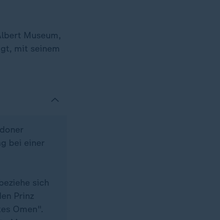
 Albert Museum,
gt, mit seinem
ndoner
g bei einer
beziehe sich
en Prinz
utes Omen".