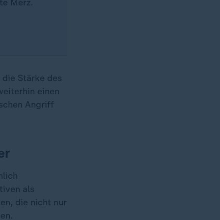
te Merz.
 die Stärke des
weiterhin einen
schen Angriff
er
hlich
tiven als
en, die nicht nur
en.