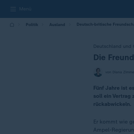
Menü
Deutsch-britische Freundsch
Politik
Ausland
Deutschland und 
Die Freund
:
von Diana Zimm
Fünf Jahre ist e
soll ein Vertra
rückabwickeln.
Er kommt wie ge
Ampel-Regierung