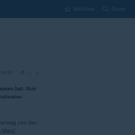
Merkliste
Suche
|
| 15:15
lassen hat. Nun
teilweise
ertrag von der
h Merz'