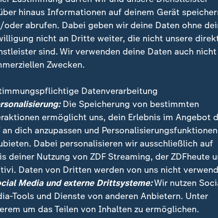
über hinaus Informationen auf deinem Gerät speicher
 der Bundesregierung besonders wichtig, auf die zusä
/oder abrufen. Dabei geben wir deine Daten ohne de
chtung hinzuweisen, die im neuen Vertrag enthalten i
willigung nicht an Dritte weiter, die nicht unsere direk
drohungen des ein oder anderen Vertragspartners lös
nstleister sind. Wir verwenden deine Daten auch nicht
 aus.
merziellen Zwecken.
timmungspflichtige Datenverarbeitung
t vielen konkreten Projekten
ersonalisierung:
Die Speicherung von bestimmten
eraktionen ermöglicht uns, dein Erlebnis im Angebot 
he war Frankreichs Präsident
Emmanuel Macron
in L
 an dich anzupassen und Personalisierungsfunktionen
 Vertrag unterschrieben, der ebenfalls die nukleare 
ubieten. Dabei personalisieren wir ausschließlich auf
itannien und Frankreich stärkt. Das Signal auch des 
is deiner Nutzung von ZDF Streaming, der ZDFheute 
rags ist klar, sowohl nach Moskau als auch nach Wash
tivi. Daten von Dritten werden von uns nicht verwend
ger zusammen, bündelt Kräfte. Die Verteidigung ist de
ocial Media und externe Drittsysteme:
Wir nutzen Soci
ags.
ia-Tools und Dienste von anderen Anbietern. Unter
erem um das Teilen von Inhalten zu ermöglichen.
gestern: Was die neue Freundschaft mit London bedeu