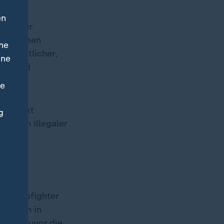
en
fbau der
emeinsamen
ne
nschaftlicher,
ine
ral sind
ne
chtspunkt
g
achen illegaler
ben.
n Eurofighter
ge auch in
atten zuvor die