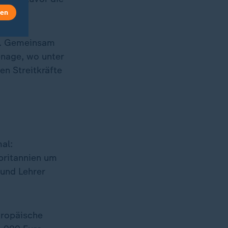
len
ge. Gemeinsam
enage, wo unter
en Streitkräfte
al:
britannien um
 und Lehrer
uropäische