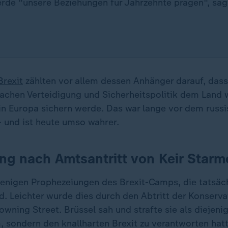
erde "unsere Beziehungen für Jahrzehnte prägen", sag
Brexit
zählten vor allem dessen Anhänger darauf, dass
Sachen Verteidigung und Sicherheitspolitik dem Land 
 in Europa sichern werde. Das war lange vor dem russi
 und ist heute umso wahrer.
g nach Amtsantritt von Keir Starm
 wenigen Prophezeiungen des Brexit-Camps, die tatsäc
d. Leichter wurde dies durch den Abtritt der Konserva
wning Street. Brüssel sah und strafte sie als diejenig
 sondern den knallharten Brexit zu verantworten hatt