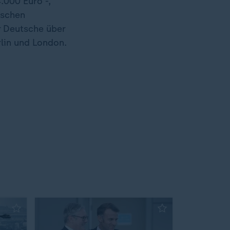
.000 Euro -,
ischen
ür Deutsche über
lin und London.