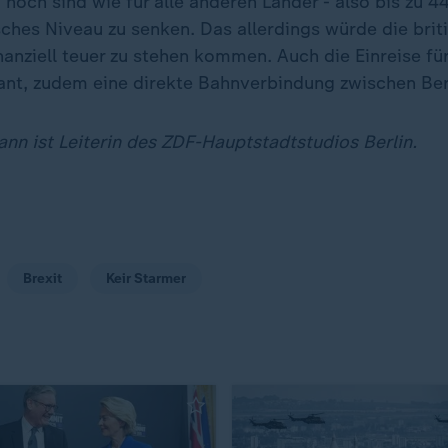
hoch sind wie für alle anderen Länder - also bis zu 44
sches Niveau zu senken. Das allerdings würde die brit
nanziell teuer zu stehen kommen. Auch die Einreise f
lant, zudem eine direkte Bahnverbindung zwischen Ber
n ist Leiterin des ZDF-Hauptstadtstudios Berlin.
Brexit
Keir Starmer