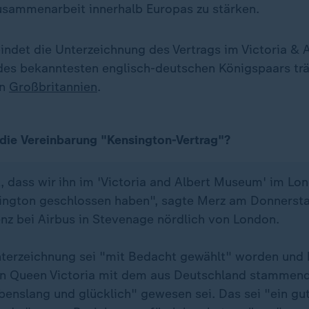
sammenarbeit innerhalb Europas zu stärken.
bindet die Unterzeichnung des Vertrags im Victoria &
es bekanntesten englisch-deutschen Königspaars trä
in
Großbritannien
.
die Vereinbarung "Kensington-Vertrag"?
, dass wir ihn im 'Victoria and Albert Museum' im Lo
sington geschlossen haben", sagte Merz am Donnersta
nz bei Airbus in Stevenage nördlich von London.
nterzeichnung sei "mit Bedacht gewählt" worden und 
on Queen Victoria mit dem aus Deutschland stammend
ebenslang und glücklich" gewesen sei. Das sei "ein g