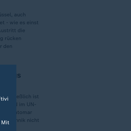
ssel, auch
t - wie es einst
ustritt die
ag rücken
r den
rtrags
hr die
 Schließlich ist
tivi
Mitglied im UN-
e drei atomar
he Technik nicht
 Mit