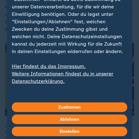
unserer Datenverarbeitung, für die wir deine
Militärführung erörterten sie Einzelheiten der weiteren
Einwilligung benötigen. Oder du legst unter
militärischen Unterstützung für die
Ukraine
. Besondere
"Einstellungen/Ablehnen" fest, welchen
Aufmerksamkeit galt der Frage der
Zwecken du deine Zustimmung gibst und
Flugabwehrsysteme gegen ballistische Raketen.
welchen nicht. Deine Datenschutzeinstellungen
kannst du jederzeit mit Wirkung für die Zukunft
in deinen Einstellungen widerrufen oder ändern.
Hier findest du das Impressum.
Weitere Informationen findest du in unserer
Datenschutzerklärung.
Zustimmen
Ablehnen
Der ukrainische Präsident Selenskyj hat direkte Gespräche mit
Einstellen
Russland vorgeschlagen. Dafür erhielt er Unterstützung von
Bundeskanzler Merz, dem britischen Premierminister und