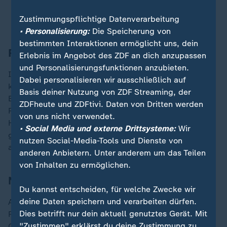
Wie ukrainische Drohnen Moskau unter Druck
Zustimmungspflichtige Datenverarbeitung
setzen
• Personalisierung:
Die Speicherung von
bestimmten Interaktionen ermöglicht uns, dein
Russland setzt seine Angriffe fort
Erlebnis im Angebot des ZDF an dich anzupassen
und Personalisierungsfunktionen anzubieten.
Im Laufe der Woche setzte
Russland
seine intensiven,
Dabei personalisieren wir ausschließlich auf
konzentrierten Luftangriffe auf ukrainische Städte fort.
Basis deiner Nutzung von ZDF Streaming, der
Bei dem verheerenden Angriff am 2. Juni setzte
ZDFheute und ZDFtivi. Daten von Dritten werden
Russland nicht weniger als acht Zircon-
von uns nicht verwendet.
Hyperschallraketen ein - die höchste Anzahl, die im
• Social Media und externe Drittsysteme:
Wir
gesamten Krieg in einer einzigen Angriffswelle
nutzen Social-Media-Tools und Dienste von
abgefeuert wurde.
anderen Anbietern. Unter anderem um das Teilen
von Inhalten zu ermöglichen.
Nato-Generalsekretär in der Ukraine
Du kannst entscheiden, für welche Zwecke wir
deine Daten speichern und verarbeiten dürfen.
Am 3. Juni traf Nato-Generalsekretär Mark Rutte im
Dies betrifft nur dein aktuell genutztes Gerät. Mit
Rahmen eines unangekündigten Besuchs in Kiew ein.
"Zustimmen" erklärst du deine Zustimmung zu
Gemeinsam mit Präsident Selenskyj und der obersten