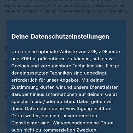
während der ukrainische Präsident Wolodymyr Selenskyj einen
weiteren Vorstoß in Sachen Friedensverhandlungen unternahm.
05.06.2026 | 1:18 min
Deine Datenschutzeinstellungen
Mängel bei russischer Flugabwehr
Um dir eine optimale Website von ZDF, ZDFheute
und ZDFtivi präsentieren zu können, setzen wir
Die wiederholten Angriffe deuten darauf hin, dass die
Cookies und vergleichbare Techniken ein. Einige
russische Flugabwehr nicht einmal in der Lage ist, die
der eingesetzten Techniken sind unbedingt
zweitgrößte Stadt des Landes zu verteidigen, in der
erforderlich für unser Angebot. Mit deiner
die baltische Flotte sowie mehrere wichtige
Zustimmung dürfen wir und unsere Dienstleister
militärische Einrichtungen, darunter der
darüber hinaus Informationen auf deinem Gerät
Marinestützpunkt Kronstadt, stationiert sind.
speichern und/oder abrufen. Dabei geben wir
deine Daten ohne deine Einwilligung nicht an
Schon im Mai gab es ukrainische Drohnenangriffe auf
Dritte weiter, die nicht unsere direkten
Moskau:
Dienstleister sind. Wir verwenden deine Daten
auch nicht zu kommerziellen Zwecken.