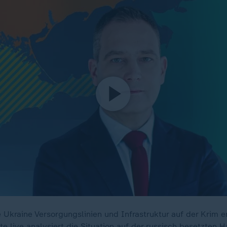
e Ukraine Versorgungslinien und Infrastruktur auf der Krim 
e live analysiert die Situation auf der russisch besetzten H