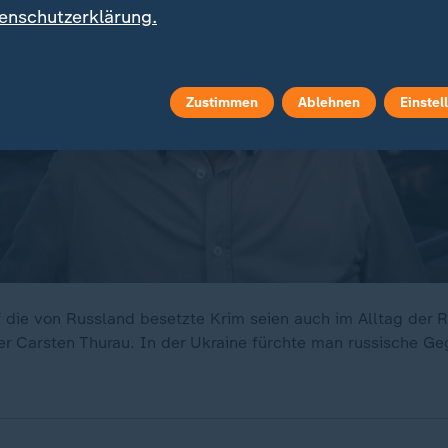
enschutzerklärung.
Zustimmen
Ablehnen
Einstel
f die von Russland besetzte Krim seien auch im Alltag der 
r Carsten Thurau. In der Ukraine fürchte man russische Ge