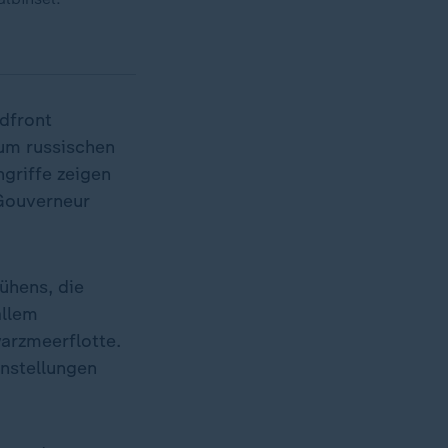
dfront
zum russischen
griffe zeigen
Gouverneur
ühens, die
allem
arzmeerflotte.
enstellungen