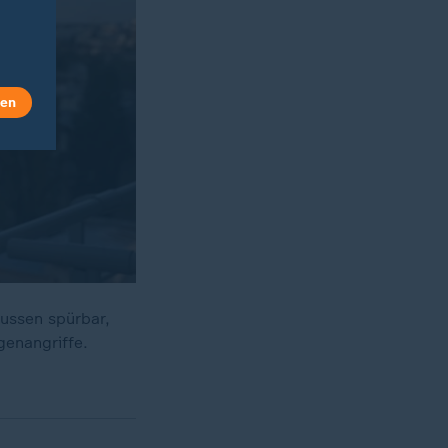
len
Russen spürbar,
genangriffe.