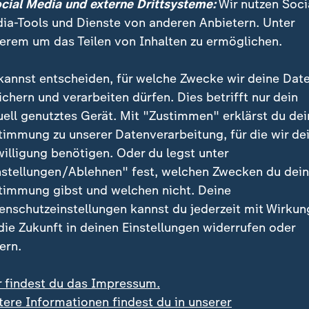
ocial Media und externe Drittsysteme:
Wir nutzen Soci
ia-Tools und Dienste von anderen Anbietern. Unter
erem um das Teilen von Inhalten zu ermöglichen.
hnitten, Moskau schwer getroffen
kannst entscheiden, für welche Zwecke wir deine Dat
ichern und verarbeiten dürfen. Dies betrifft nur dein
r und militärischer Zweck
uell genutztes Gerät. Mit "Zustimmen" erklärst du dei
timmung zu unserer Datenverarbeitung, für die wir de
perationen dienen einem doppelten, militärischen wie
willigung benötigen. Oder du legst unter
ch gilt: Je stärker die Logistik eingeschränkt wird, de
nstellungen/Ablehnen" fest, welchen Zwecken du dei
m als Plattform für Luft- und Raketenangriffe gegen d
timmung gibst und welchen nicht. Deine
enschutzeinstellungen kannst du jederzeit mit Wirkun
 die Zukunft in deinen Einstellungen widerrufen oder
ern.
r findest du das Impressum.
tere Informationen findest du in unserer