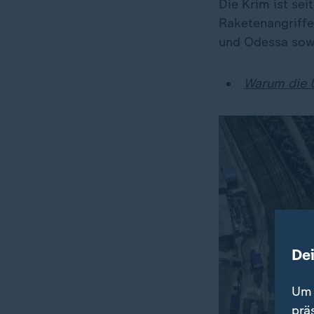
Die Krim ist se
Raketenangriffe
und Odessa sow
Warum die U
De
Um 
prä