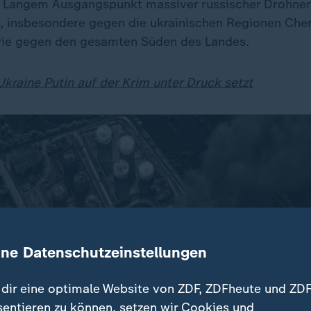
it Langem Ausgangspunkt massiver russischer Drohne
, insbesondere gegen die ukrainischen Regionen Che
ie gegen den gesamten Süden des Landes.
kraine Putin auf der Krim unter Druck setzt
ine Datenschutzeinstellungen
dir eine optimale Website von ZDF, ZDFheute und ZDF
sentieren zu können, setzen wir Cookies und