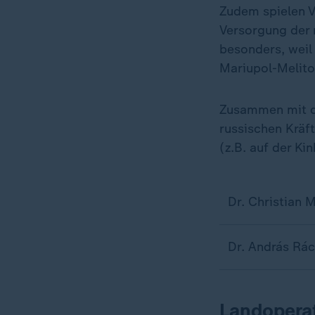
Zudem spielen V
Versorgung der r
besonders, weil
Mariupol-Melito
Zusammen mit de
russischen Kräf
(z.B. auf der Ki
Dr. Christian Mö
Dr. András Rácz
Landopera