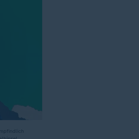
empfindlich
albinsel.