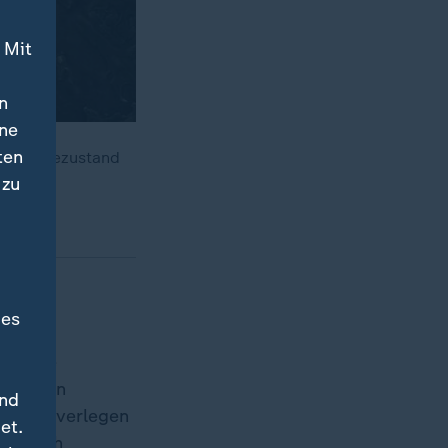
 Mit
n
ine
ten
Ausnahmezustand
 an.
 zu
des
altende
erlusten
und
jsk zu verlegen
et.
raktisch