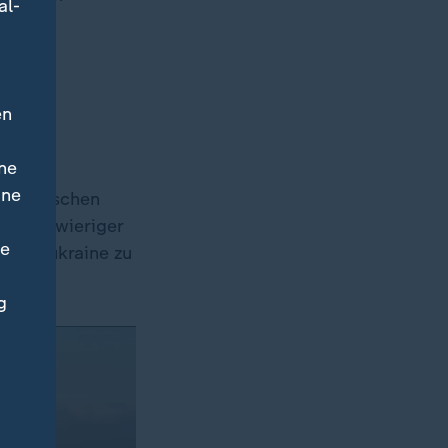
al-
en
ne
ine
 politischen
sto schwieriger
ne
ie Südukraine zu
g