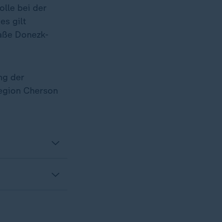
lle bei der
es gilt
raße Donezk-
ng der
Region Cherson