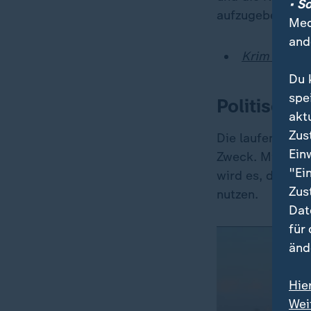
• S
aufzugeben.
Med
and
Krim abgesc
Du 
spe
Politische
akt
Zus
Die laufenden O
Ein
Zweck. Militäris
"Ei
wird es, die Kri
Zus
nutzen.
Dat
für
änd
Hie
Wei