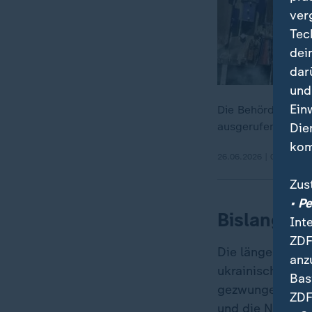
ver
Tec
dei
dar
und
Ein
Die Behörden auf
ausgerufen. Die Uk
Die
kom
26.06.2026 | 0:29 min
Zus
• P
Bislang be
Int
ZDF
Die länger ange
anz
ukrainische Ang
Bas
gezwungen, ihre
ZDF
und die Nutzung