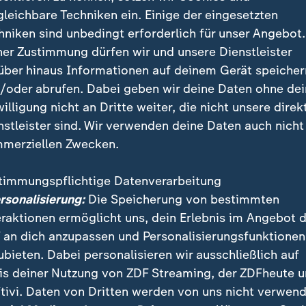
gleichbare Techniken ein. Einige der eingesetzten
hniken sind unbedingt erforderlich für unser Angebot.
ner Zustimmung dürfen wir und unsere Dienstleister
über hinaus Informationen auf deinem Gerät speicher
/oder abrufen. Dabei geben wir deine Daten ohne de
willigung nicht an Dritte weiter, die nicht unsere direk
 der von Russland annektierten Halbinsel Krim haben den 
raine greift seit Wochen die Energie-Infrastruktur der Krim
nstleister sind. Wir verwenden deine Daten auch nicht
merziellen Zwecken.
timmungspflichtige Datenverarbeitung
ersonalisierung:
Die Speicherung von bestimmten
eindruckende Erfolge
eraktionen ermöglicht uns, dein Erlebnis im Angebot 
 an dich anzupassen und Personalisierungsfunktionen
legte Kampagne war bemerkenswert erfolgreich: Anh
ubieten. Dabei personalisieren wir ausschließlich auf
riffe haben die Schwarzmeerflotte nach erheblichen V
is deiner Nutzung von ZDF Streaming, der ZDFheute 
 noch einsatzfähigen Marineeinheiten nach Noworossi
tivi. Daten von Dritten werden von uns nicht verwend
 der erheblichen Schiffbaukapazitäten auf der Krim p