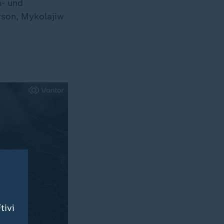
n- und
rson, Mykolajiw
tivi