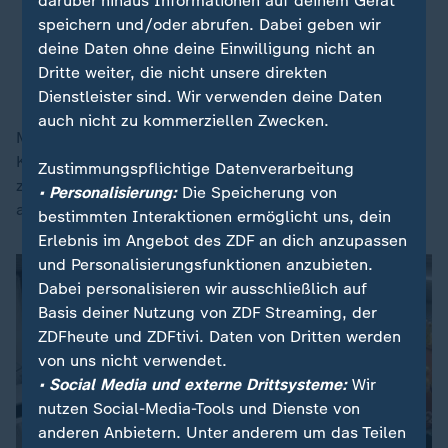
darüber hinaus Informationen auf deinem Gerät
Wand.
speichern und/oder abrufen. Dabei geben wir
deine Daten ohne deine Einwilligung nicht an
Christoph Kuckelkorn, scheidender Präsident des Festkomitees
Dritte weiter, die nicht unsere direkten
Kölner Karnveval
Dienstleister sind. Wir verwenden deine Daten
auch nicht zu kommerziellen Zwecken.
Mitglieder des ukrainischen Hilfsvereins Blau-Gelbes
Kreuz, die im Kölner Rosenmontagszug mitlaufen,
Zustimmungspflichtige Datenverarbeitung
zeigten Plakate mit früheren Putin-Satiren von Tilly
• Personalisierung:
Die Speicherung von
auch aus Köln.
bestimmten Interaktionen ermöglicht uns, dein
Erlebnis im Angebot des ZDF an dich anzupassen
und Personalisierungsfunktionen anzubieten.
Dabei personalisieren wir ausschließlich auf
Basis deiner Nutzung von ZDF Streaming, der
ZDFheute und ZDFtivi. Daten von Dritten werden
von uns nicht verwendet.
• Social Media und externe Drittsysteme:
Wir
nutzen Social-Media-Tools und Dienste von
anderen Anbietern. Unter anderem um das Teilen