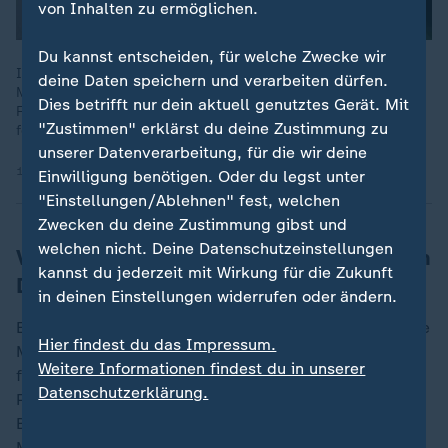
von Inhalten zu ermöglichen.
Du kannst entscheiden, für welche Zwecke wir
In den Karnevalshochburgen Köln und Mainz wurden die
deine Daten speichern und verarbeiten dürfen.
Motivwagen für Rosenmontag präsentiert. Beliebte Motive:
Dies betrifft nur dein aktuell genutztes Gerät. Mit
Friedrich Merz und Donald Trump. Russlands Präsident Putin
"Zustimmen" erklärst du deine Zustimmung zu
fehlt dagegen dieses Jahr.
unserer Datenverarbeitung, für die wir deine
10.02.2026 | 1:23 min
Einwilligung benötigen. Oder du legst unter
"Einstellungen/Ablehnen" fest, welchen
Zwecken du deine Zustimmung gibst und
welchen nicht. Deine Datenschutzeinstellungen
Von Mullahs bis Merz: Karnevalssatire in
kannst du jederzeit mit Wirkung für die Zukunft
Düsseldorf und Köln
in deinen Einstellungen widerrufen oder ändern.
Ein weiterer Düsseldorfer Wagen prangert das iranische
Hier findest du das Impressum.
Mullah-Regime an. Sexualstraftäter Jeffrey Epstein
Weitere Informationen findest du in unserer
feiert eine dämonische "Wiederauferstehung" als
Datenschutzerklärung.
Pappmaché-Figur mit Hörnern und Flügeln.
Bundeskanzler
Friedrich Merz
(
CDU
) und Bayerns
Ministerpräsident
Markus Söder
(
CSU
) sind ebenfalls