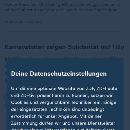
Hunderttausende sind bunt gekleidet unterwegs. Höhepunkt
ist der Durchzug der Sambaschulen durch das Sambodrom.
15.02.2026 | 0:20 min
Karnevalisten zeigen Solidarität mit Tilly
Die Kölner Karnevalisten solidarisierten sich mit Tilly,
„
indem ihr Präsident Christoph Kuckelkorn an seinem
Deine Datenschutzeinstellungen
Wagen die kölsche Losung "Mer all sin Tilly" (Wir alle
sind Tilly) befestigte.
Um dir eine optimale Website von ZDF, ZDFheute
und ZDFtivi präsentieren zu können, setzen wir
Was ihm da widerfahren ist, ist
Cookies und vergleichbare Techniken ein. Einige
der eingesetzten Techniken sind unbedingt
unsagbar, für uns nicht aushaltbar,
erforderlich für unser Angebot. Mit deiner
und da ist natürlich auch ganz klar,
Zustimmung dürfen wir und unsere Dienstleister
dass wir zusammenstehen wie eine