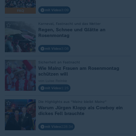
mit Video
3:09
FAQ
:
Karneval, Fastnacht und das Wetter
Regen, Schnee und Glätte an
Rosenmontag
mit Video
3:08
:
Sicherheit an Fastnacht
Wie Mainz Frauen am Rosenmontag
schützen will
von Luise Reinke
mit Video
1:25
:
Die Highlights aus "Mainz bleibt Mainz"
Warum Jürgen Klopp als Cowboy ein
dickes Fell brauchte
mit Video
228:34