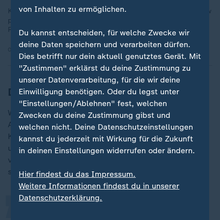
von Inhalten zu ermöglichen.
König Charles muss sich Vorwürfen stellen. Sein Bruder Andrew
pflegte enge Kontakte zu Sexualstraftäter Epstein. Der
Reichtum der Familie befeuert die Kritik.
Du kannst entscheiden, für welche Zwecke wir
deine Daten speichern und verarbeiten dürfen.
05.02.2026 | 29:15 min
Dies betrifft nur dein aktuell genutztes Gerät. Mit
"Zustimmen" erklärst du deine Zustimmung zu
unserer Datenverarbeitung, für die wir deine
Die Erwartungen an die Royals
Einwilligung benötigen. Oder du legst unter
"Einstellungen/Ablehnen" fest, welchen
William und Kate haben sich persönlich noch nicht zu
Zwecken du deine Zustimmung gibst und
Andrew geäußert. Dem Vernehmen nach haben sie den
welchen nicht. Deine Datenschutzeinstellungen
König in jeder Hinsicht bei dessen Vorgehen
kannst du jederzeit mit Wirkung für die Zukunft
„
unterstützt. Eine Passantin in Norfolk, dem Wohnort
in deinen Einstellungen widerrufen oder ändern.
von Andrew sagt, man erwarte vom Königshaus, dass
sie ihre Verantwortung "ehren und ehrenhaft sind."
Hier findest du das Impressum.
Weitere Informationen findest du in unserer
Datenschutzerklärung.
Wenn man dann solche Dinge über