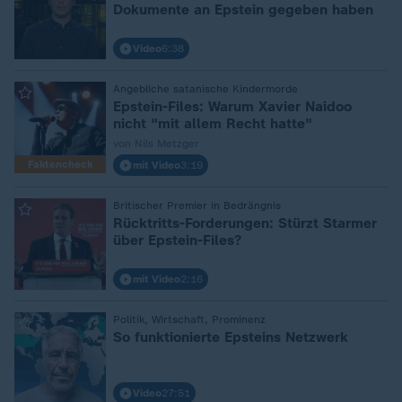
Dokumente an Epstein gegeben haben
Video
6:38
:
Angebliche satanische Kindermorde
Epstein-Files: Warum Xavier Naidoo
nicht "mit allem Recht hatte"
von Nils Metzger
Faktencheck
mit Video
3:19
:
Britischer Premier in Bedrängnis
Rücktritts-Forderungen: Stürzt Starmer
über Epstein-Files?
mit Video
2:16
:
Politik, Wirtschaft, Prominenz
So funktionierte Epsteins Netzwerk
Video
27:51