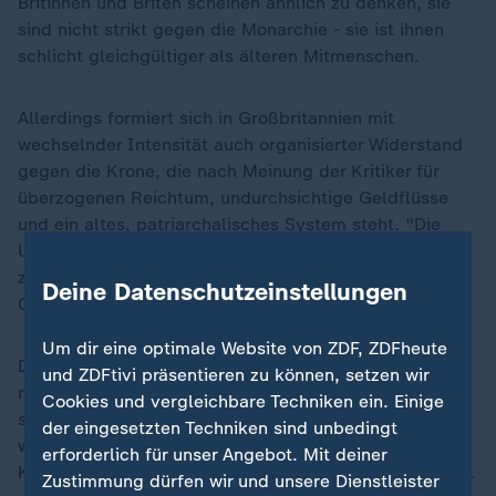
Britinnen und Briten scheinen ähnlich zu denken, sie
sind nicht strikt gegen die Monarchie - sie ist ihnen
schlicht gleichgültiger als älteren Mitmenschen.
Allerdings formiert sich in Großbritannien mit
wechselnder Intensität auch organisierter Widerstand
gegen die Krone, die nach Meinung der Kritiker für
überzogenen Reichtum, undurchsichtige Geldflüsse
und ein altes, patriarchalisches System steht. "Die
Unterstützung für die Monarchie ist seit Jahren
ziemlich stetig zurückgegangen", sagt Graham Smith,
Deine Datenschutzeinstellungen
Chef der Anti-Monarchie-Organisation Republic.
Um dir eine optimale Website von ZDF, ZDFheute
Der Andrew-Skandal werde zu Veränderungen führen,
und ZDFtivi präsentieren zu können, setzen wir
meint Smith. "Es wird für sie nahezu unmöglich sein,
„
Cookies und vergleichbare Techniken ein. Einige
sich davon zu erholen und ihren Ruf
der eingesetzten Techniken sind unbedingt
wiederherzustellen." Die bisherigen Reaktionen des
erforderlich für unser Angebot. Mit deiner
Königshauses seien das "absolute Minimum" gewesen.
Zustimmung dürfen wir und unsere Dienstleister