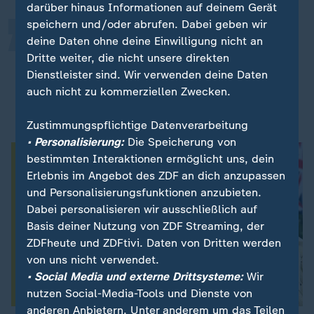
darüber hinaus Informationen auf deinem Gerät
speichern und/oder abrufen. Dabei geben wir
Das Einzige, was bemerkenswert ist,
deine Daten ohne deine Einwilligung nicht an
Dritte weiter, die nicht unsere direkten
ist, dass sie überhaupt etwas gesagt
Dienstleister sind. Wir verwenden deine Daten
haben.
auch nicht zu kommerziellen Zwecken.
Graham Smith, Chef der Anti-Monarchie-Organisation Republic
Zustimmungspflichtige Datenverarbeitung
• Personalisierung:
Die Speicherung von
bestimmten Interaktionen ermöglicht uns, dein
Erlebnis im Angebot des ZDF an dich anzupassen
und Personalisierungsfunktionen anzubieten.
Dabei personalisieren wir ausschließlich auf
Basis deiner Nutzung von ZDF Streaming, der
ZDFheute und ZDFtivi. Daten von Dritten werden
von uns nicht verwendet.
• Social Media und externe Drittsysteme:
Wir
nutzen Social-Media-Tools und Dienste von
anderen Anbietern. Unter anderem um das Teilen