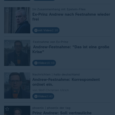
:
Im Zusammenhang mit Epstein-Files
Ex-Prinz Andrew nach Festnahme wieder
frei
mit Video
2:16
:
Festnahme von Ex-Prinz
Andrew-Festnahme: "Das ist eine große
Krise"
Video
16:19
:
Nachrichten | hallo deutschland
Andrew-Festnahme: Korrespondent
ordnet ein.
von Wolf-Christian Ulrich
Video
3:40
:
phoenix | phoenix der tag
Prinz Andrew: Soll vertrauliche