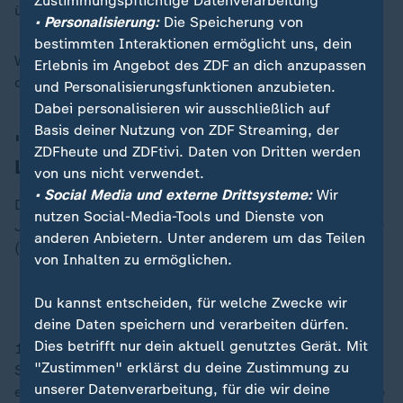
Zustimmungspflichtige Datenverarbeitung
überreicht bekomme.
• Personalisierung:
Die Speicherung von
bestimmten Interaktionen ermöglicht uns, dein
Williams seinerseits hatte zuvor den ersten "Bambi"
Erlebnis im Angebot des ZDF an dich anzupassen
des Abends in der Kategorie Entertainment erhalten.
und Personalisierungsfunktionen anzubieten.
Dabei personalisieren wir ausschließlich auf
Basis deiner Nutzung von ZDF Streaming, der
"Die Arche"-Gründer erhält Bambi für
ZDFheute und ZDFtivi. Daten von Dritten werden
Lebenswerk
von uns nicht verwendet.
• Social Media und externe Drittsysteme:
Wir
Der Gründer des christlichen Kinder- und
nutzen Social-Media-Tools und Dienste von
Jugendhilfswerks "Die Arche", Pastor Bernd Siggelkow
anderen Anbietern. Unter anderem um das Teilen
(60), erhielt den goldenen Bambi für sein Lebenswerk.
von Inhalten zu ermöglichen.
Arche: schaffen Integration nicht mehr allein
Du kannst entscheiden, für welche Zwecke wir
deine Daten speichern und verarbeiten dürfen.
Dies betrifft nur dein aktuell genutztes Gerät. Mit
1995 eröffnete der gebürtige Hamburger eine erste
"Zustimmen" erklärst du deine Zustimmung zu
Suppenküche in Berlin-Hellersdorf als Anlaufstelle für
unserer Datenverarbeitung, für die wir deine
emotional und körperlich ausgehungerte Kinder. Heute