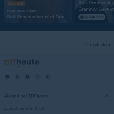
Star-Produzent 
Bilderserie
Grammy-Gewinne
:
Promi-News in Bildern
Orbit gestorben
Ralf Schumacher wird Opa
mit Video
0:27
nach oben
Aktuell bei ZDFheute
Zuletzt veröffentlicht