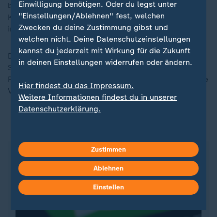
Einwilligung benötigen. Oder du legst unter
besuchen nach Angaben der "Arche" bis zu 10.000
"Einstellungen/Ablehnen" fest, welchen
Kinder und Jugendliche die mittlerweile 34 Standorte
Zwecken du deine Zustimmung gibst und
in ganz Deutschland sowie in Polen und der Schweiz.
welchen nicht. Deine Datenschutzeinstellungen
kannst du jederzeit mit Wirkung für die Zukunft
Der "Bambi" wird seit 1948 verliehen. Das
in deinen Einstellungen widerrufen oder ändern.
Schaulaufen auf dem Roten Teppich vor der
Preisverleihung wurde auf dem Tiktok-Kanal von Prime
Hier findest du das Impressum.
Video übertragen.
Weitere Informationen findest du in unserer
Datenschutzerklärung.
ZDFheute auf WhatsApp
Zustimmen
Ablehnen
Einstellen