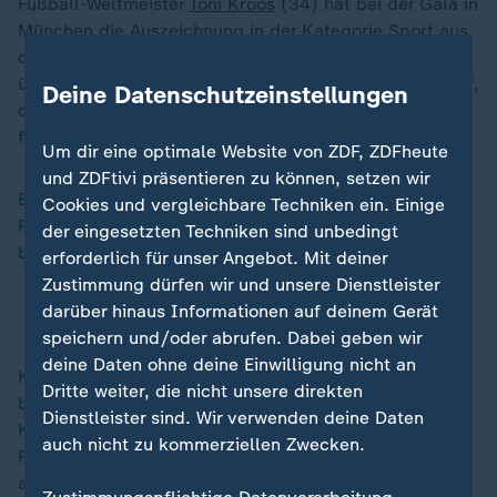
Fußball-Weltmeister
Toni Kroos
(34) hat bei der Gala in
München die Auszeichnung in der Kategorie Sport aus
den Händen von Popstar Robbie Williams (50)
überreicht bekommen. Der Brite listete die 34 Titel auf,
Deine Datenschutzeinstellungen
die Kroos gewann und bezeichnete das Spiel des
früheren Real Madrid-Stars als magisch.
Um dir eine optimale Website von ZDF, ZDFheute
und ZDFtivi präsentieren zu können, setzen wir
Er würdigte die Bodenständigkeit und Intelligenz des
Cookies und vergleichbare Techniken ein. Einige
Fußballers, als dessen Freund und Fan er sich
der eingesetzten Techniken sind unbedingt
bezeichnete.
erforderlich für unser Angebot. Mit deiner
Zustimmung dürfen wir und unsere Dienstleister
darüber hinaus Informationen auf deinem Gerät
Toni Kroos - der undeutsche Deutsche
speichern und/oder abrufen. Dabei geben wir
deine Daten ohne deine Einwilligung nicht an
Kroos wiederum sagte, er habe als 13-Jähriger das
Dritte weiter, die nicht unsere direkten
berühmte Konzert von Robbie Williams "Live at
Dienstleister sind. Wir verwenden deine Daten
Knebworth" in England besucht und sei seitdem ein
auch nicht zu kommerziellen Zwecken.
Fan. Es komme ihm fast wie ein "Joke" vor, dass er
ausgerechnet von Robbie Williams den "Bambi"