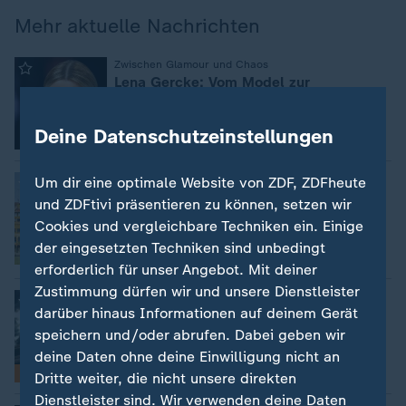
Mehr aktuelle Nachrichten
:
Zwischen Glamour und Chaos
Lena Gercke: Vom Model zur
Unternehmerin
von Hendrikje Kopp und Jens Lindner
Deine Datenschutzeinstellungen
:
Overtourism in Italien
Um dir eine optimale Website von ZDF, ZDFheute
Wie Airbnb & Co in Florenz begrenzt
und ZDFtivi präsentieren zu können, setzen wir
werden
Cookies und vergleichbare Techniken ein. Einige
Giulia Wagner, Rom
der eingesetzten Techniken sind unbedingt
mit Video
2:04
erforderlich für unser Angebot. Mit deiner
Zustimmung dürfen wir und unsere Dienstleister
:
Russland greift die Ukraine an
darüber hinaus Informationen auf deinem Gerät
Aktuelles zum Krieg in der Ukraine
speichern und/oder abrufen. Dabei geben wir
deine Daten ohne deine Einwilligung nicht an
Liveblog
Dritte weiter, die nicht unsere direkten
Dienstleister sind. Wir verwenden deine Daten