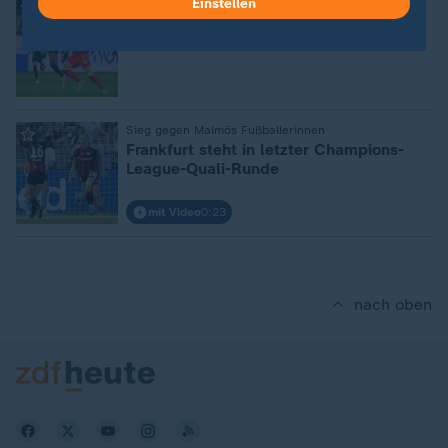
Einstellen
:
Nur Remis gegen Kaiserslautern
2. Bundesliga: Wolfsburg lässt zum
Auftakt Punkte liegen
:
Sieg gegen Malmös Fußballerinnen
Frankfurt steht in letzter Champions-
League-Quali-Runde
mit Video
0:23
nach oben