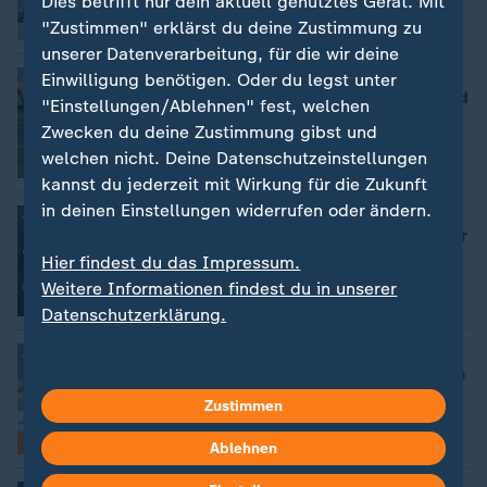
Dies betrifft nur dein aktuell genutztes Gerät. Mit
"Zustimmen" erklärst du deine Zustimmung zu
mit Video
0:22
unserer Datenverarbeitung, für die wir deine
:
Wetter
Einwilligung benötigen. Oder du legst unter
Hitze am Sonntag: Wo es in Deutschland
"Einstellungen/Ablehnen" fest, welchen
wieder heiß wird
Zwecken du deine Zustimmung gibst und
welchen nicht. Deine Datenschutzeinstellungen
mit Video
1:17
kannst du jederzeit mit Wirkung für die Zukunft
in deinen Einstellungen widerrufen oder ändern.
:
Vor dem ZDF-Sommerinterview
Linken-Chef Pantisano: Bin ein lernender
Parteivorsitzender
Hier findest du das Impressum.
von Andreas Kynast
Weitere Informationen findest du in unserer
Datenschutzerklärung.
:
Topnews vom Transfermarkt
Wolfsburgs Pejcinovic vor Wechsel nach
Stuttgart
Zustimmen
Bilderserie
Ablehnen