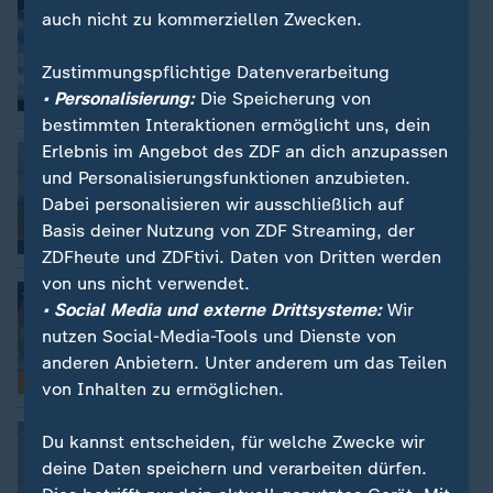
:
Comeback nach drei Jahren Pause
auch nicht zu kommerziellen Zwecken.
Maya Tobehn und die ungeplante
Schwimm-EM
Zustimmungspflichtige Datenverarbeitung
von Jannik Höntsch
• Personalisierung:
Die Speicherung von
mit Video
1:27
bestimmten Interaktionen ermöglicht uns, dein
Erlebnis im Angebot des ZDF an dich anzupassen
:
10. bis 16. August in Birmingham
Alle Wettkämpfe der Leichtathletik-EM
und Personalisierungsfunktionen anzubieten.
im Überblick
Dabei personalisieren wir ausschließlich auf
Basis deiner Nutzung von ZDF Streaming, der
mit Video
28:29
ZDFheute und ZDFtivi. Daten von Dritten werden
von uns nicht verwendet.
:
Birmingham 2026
• Social Media und externe Drittsysteme:
Wir
Das muss man zur Leichtathletik-EM
2026 wissen
nutzen Social-Media-Tools und Dienste von
von Johannes Fischer
anderen Anbietern. Unter anderem um das Teilen
FAQ
von Inhalten zu ermöglichen.
:
Tausende Menschen evakuiert
Du kannst entscheiden, für welche Zwecke wir
Waldbrände in Kanada: Notstand in
deine Daten speichern und verarbeiten dürfen.
British Columbia ausgerufen