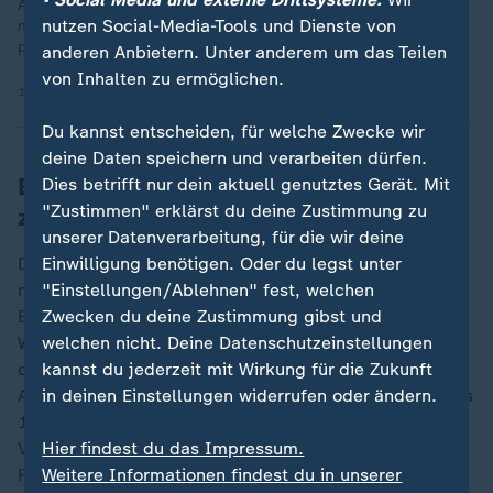
Amazon auf Mini-Atomkraftwerke. Sogenannte SMR, Small
nutzen Social-Media-Tools und Dienste von
modular Reactors, werden in Serie mit Fertigbauteilen
produziert.
anderen Anbietern. Unter anderem um das Teilen
von Inhalten zu ermöglichen.
17.10.2024 | 27:46 min
Du kannst entscheiden, für welche Zwecke wir
deine Daten speichern und verarbeiten dürfen.
Energieverbrauch ging 2022 deutlich
Dies betrifft nur dein aktuell genutztes Gerät. Mit
"Zustimmen" erklärst du deine Zustimmung zu
zurück
unserer Datenverarbeitung, für die wir deine
Dabei zeigt die Erfahrung, dass wir - wenn es sein
Einwilligung benötigen. Oder du legst unter
muss - durchaus in der Lage sind, sparsamer mit
"Einstellungen/Ablehnen" fest, welchen
Energie umzugehen und unser Verhalten zu ändern.
Zwecken du deine Zustimmung gibst und
Während der
welchen nicht. Deine Datenschutzeinstellungen
Energiepreiskrise
im Jahr 2022 in Folge
des
kannst du jederzeit mit Wirkung für die Zukunft
Ukraine-Kriegs
ging der Erdgasverbrauch aus
Angst vor Verknappung über alle Sektoren um mehr als
in deinen Einstellungen widerrufen oder ändern.
15 Prozent zurück - "eine Größenordnung, die im
Vorfeld niemand für möglich gehalten hätte", so
Hier findest du das Impressum.
Fischedick.
Weitere Informationen findest du in unserer