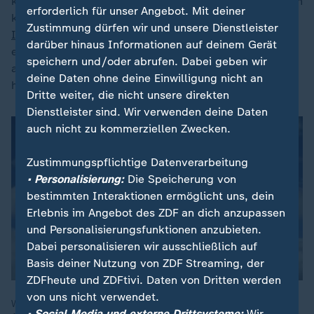
kompensiert", erläutert Fischedick. Seiner Ansicht nach
erforderlich für unser Angebot. Mit deiner
kann beispielsweise der Einsatz von
Künstlicher
Zustimmung dürfen wir und unsere Dienstleister
Intelligenz
zwar helfen, Energie intelligenter zu
darüber hinaus Informationen auf deinem Gerät
erzeugen, zu verteilen und zu nutzen. In vielen
speichern und/oder abrufen. Dabei geben wir
anderen Anwendungsbereichen sei sie jedoch mit sehr
deine Daten ohne deine Einwilligung nicht an
hohem Strombedarf verbunden.
Dritte weiter, die nicht unsere direkten
Dienstleister sind. Wir verwenden deine Daten
auch nicht zu kommerziellen Zwecken.
Zustimmungspflichtige Datenverarbeitung
• Personalisierung:
Die Speicherung von
bestimmten Interaktionen ermöglicht uns, dein
Erlebnis im Angebot des ZDF an dich anzupassen
und Personalisierungsfunktionen anzubieten.
Dabei personalisieren wir ausschließlich auf
Basis deiner Nutzung von ZDF Streaming, der
ZDFheute und ZDFtivi. Daten von Dritten werden
von uns nicht verwendet.
Weil ihr Energiebedarf wächst, setzen Google, Microsoft und
• Social Media und externe Drittsysteme:
Wir