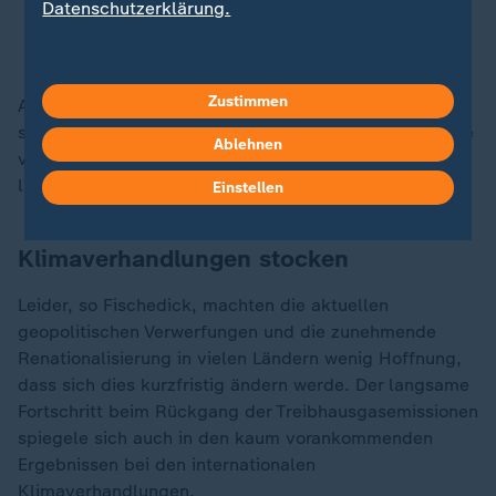
Datenschutzerklärung.
So plant die EU die Emissionssenkung bis 2040
Zustimmen
Allerdings ist der Energieverbrauch seitdem wieder
stetig angestiegen. Auch der mit der Corona-Pandemie
Ablehnen
verbundene Rückgang bei den CO2-Emissionen ist
längst wieder ausgeglichen.
Einstellen
Klimaverhandlungen stocken
Leider, so Fischedick, machten die aktuellen
geopolitischen Verwerfungen und die zunehmende
Renationalisierung in vielen Ländern wenig Hoffnung,
dass sich dies kurzfristig ändern werde. Der langsame
Fortschritt beim Rückgang der Treibhausgasemissionen
spiegele sich auch in den kaum vorankommenden
Ergebnissen bei den internationalen
Klimaverhandlungen.