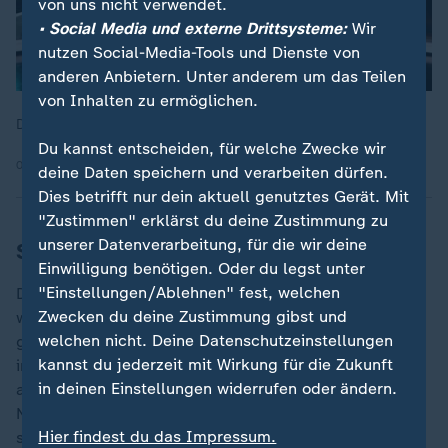
von uns nicht verwendet.
• Social Media und externe Drittsysteme:
Wir
nutzen Social-Media-Tools und Dienste von
anderen Anbietern. Unter anderem um das Teilen
von Inhalten zu ermöglichen.
Die gesamte Debatte bei "Markus Lanz" im Video
Du kannst entscheiden, für welche Zwecke wir
08.01.2026 | 75:31 min
deine Daten speichern und verarbeiten dürfen.
Dies betrifft nur dein aktuell genutztes Gerät. Mit
"Zustimmen" erklärst du deine Zustimmung zu
unserer Datenverarbeitung, für die wir deine
Sport am Freitag
Einwilligung benötigen. Oder du legst unter
"Einstellungen/Ablehnen" fest, welchen
Die Bundesliga geht wieder los und am Freitagabend
Zwecken du deine Zustimmung gibst und
wartet direkt ein Klassiker: Eintracht Frankfurt ist
welchen nicht. Deine Datenschutzeinstellungen
gegen Borussia Dortmund im Kampf um die
kannst du jederzeit mit Wirkung für die Zukunft
internationalen Plätze gefordert, ein anderes Gesicht
in deinen Einstellungen widerrufen oder ändern.
als in den letzten Spielen zu zeigen. Zahlreiche
Neuzugänge sollen für frischen Wind im neuen Jahr
Hier findest du das Impressum.
sorgen.