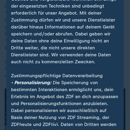
der eingesetzten Techniken sind unbedingt
CDU-Politiker Philipp Amthor hat in der ZDF-Sendung
erforderlich für unser Angebot. Mit deiner
"Markus Lanz" die Koalitionsparteien für öffentliche
Zustimmung dürfen wir und unsere Dienstleister
Diskussionen kritisiert. Er habe keine Lust mehr darauf,
darüber hinaus Informationen auf deinem Gerät
dass jeden Tag "in dieser Selbstbeschäftigung in der
speichern und/oder abrufen. Dabei geben wir
Koalition Therapiestunden entstehen, wo man sagt:
deine Daten ohne deine Einwilligung nicht an
'Wie schlimm ist alles? In einer hypothetischen Welt
Dritte weiter, die nicht unsere direkten
könnte es besser sein'".
Dienstleister sind. Wir verwenden deine Daten
auch nicht zu kommerziellen Zwecken.
Sein Appell: "Dinge machen, umsetzen!" Wenn die
Abgeordneten von Union und SPD über Sachfragen
Zustimmungspflichtige Datenverarbeitung
diskutierten, würden sie zur Lösung kommen.
• Personalisierung:
Die Speicherung von
bestimmten Interaktionen ermöglicht uns, dein
Erlebnis im Angebot des ZDF an dich anzupassen
und Personalisierungsfunktionen anzubieten.
Dabei personalisieren wir ausschließlich auf
Basis deiner Nutzung von ZDF Streaming, der
ZDFheute und ZDFtivi. Daten von Dritten werden