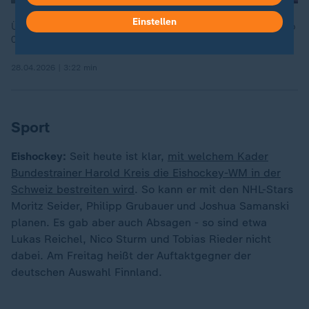
Einstellen
Über dieses Thema berichtete "Volle Kanne" am 28.04.2026 ab
09:05 Uhr.
28.04.2026 | 3:22 min
Sport
Eishockey:
Seit heute ist klar,
mit welchem Kader
Bundestrainer Harold Kreis die Eishockey-WM in der
Schweiz bestreiten wird
. So kann er mit den NHL-Stars
Moritz Seider, Philipp Grubauer und Joshua Samanski
planen. Es gab aber auch Absagen - so sind etwa
Lukas Reichel, Nico Sturm und Tobias Rieder nicht
dabei. Am Freitag heißt der Auftaktgegner der
deutschen Auswahl Finnland.