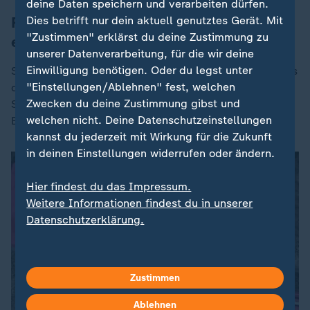
deine Daten speichern und verarbeiten dürfen.
Ratgeber: Wann Sie bei Glasfaser
Dies betrifft nur dein aktuell genutztes Gerät. Mit
"Zustimmen" erklärst du deine Zustimmung zu
einsteigen sollten
unserer Datenverarbeitung, für die wir deine
Einwilligung benötigen. Oder du legst unter
Schnell und stabil: Glasfaser gilt als Internetanschluss
"Einstellungen/Ablehnen" fest, welchen
der Zukunft. Doch ist es nötig und nicht zu teuer? Wie
Zwecken du deine Zustimmung gibst und
Sie Kostenfallen vermeiden und die richtige
welchen nicht. Deine Datenschutzeinstellungen
Entscheidung treffen.
kannst du jederzeit mit Wirkung für die Zukunft
in deinen Einstellungen widerrufen oder ändern.
Hier findest du das Impressum.
Weitere Informationen findest du in unserer
Datenschutzerklärung.
Zustimmen
Ablehnen