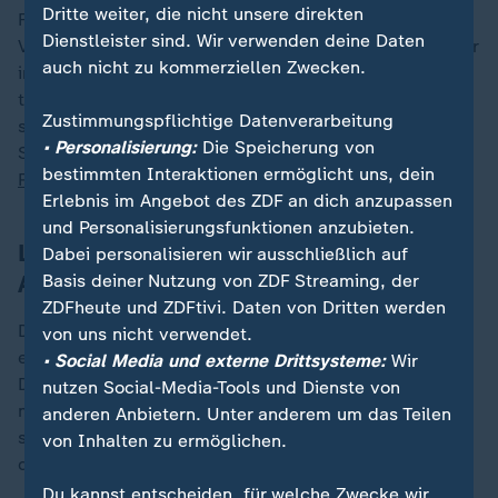
Dritte weiter, die nicht unsere direkten
Für die Arbeiten wird nur Material von vor Ort genutzt.
Dienstleister sind. Wir verwenden deine Daten
Vor allem Torf, um Wälle aufzuschütten, die das Wasser
auch nicht zu kommerziellen Zwecken.
im Moor zurückhalten. Alte Drainagerohre aus Ton, die
tief im Boden eingegraben das Moor entwässern
Zustimmungspflichtige Datenverarbeitung
sollen, werden verwertet, um zusammen mit
• Personalisierung:
Die Speicherung von
Strauchwerk Quartiere für den Winterschlaf von
bestimmten Interaktionen ermöglicht uns, dein
Reptilien
und Amphibien zu schaffen.
Erlebnis im Angebot des ZDF an dich anzupassen
und Personalisierungsfunktionen anzubieten.
Landwirte fürchten den Verlust von
Dabei personalisieren wir ausschließlich auf
Anbaufläche
Basis deiner Nutzung von ZDF Streaming, der
ZDFheute und ZDFtivi. Daten von Dritten werden
Die Landwirtschaft fürchtet, zu viele Flächen durch
von uns nicht verwendet.
eine massive Wiedervernässung zu verlieren.
• Social Media und externe Drittsysteme:
Wir
Dauerhaft ergiebig ist der magere Torfboden indes
nutzen Social-Media-Tools und Dienste von
meist nicht. Finanzielle Entschädigung oder neue
anderen Anbietern. Unter anderem um das Teilen
schonende Anbaumethoden auf Moorboden könnten
von Inhalten zu ermöglichen.
den Konflikt entschärfen.
Du kannst entscheiden, für welche Zwecke wir