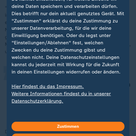
deine Daten speichern und verarbeiten dürfen.
"Wir müssen den Landwirten auch Alternativen bieten,
Dies betrifft nur dein aktuell genutztes Gerät. Mit
indem wir alternative Anbaumethoden entwickeln",
"Zustimmen" erklärst du deine Zustimmung zu
erläutert die Geschäftsführerin der Stiftung
unserer Datenverarbeitung, für die wir deine
Naturschutz Schleswig-Holstein, Ute Ojowski. Das
„
Einwilligung benötigen. Oder du legst unter
geschehe etwa auf der Klimafarm der Stiftung. Und:
"Einstellungen/Ablehnen" fest, welchen
Moore können auch für die Landwirtschaft wichtig sein,
Zwecken du deine Zustimmung gibst und
um etwa zu viel Niederschlag aufzusaugen.
welchen nicht. Deine Datenschutzeinstellungen
kannst du jederzeit mit Wirkung für die Zukunft
in deinen Einstellungen widerrufen oder ändern.
Im Sommer, wenn es
Starkregenereignisse gibt, sind sie in
Hier findest du das Impressum.
der Lage, Wasser auch aus der
Weitere Informationen findest du in unserer
Landschaft zu speichern.
Datenschutzerklärung.
Janis Ahrens, Stiftung Naturschutz Schleswig-Holstein
Zustimmen
Das verhindere Überflutungen, so Ahrens. So könnten