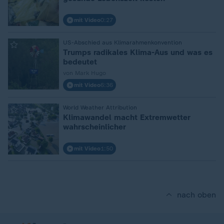
mit Video
0:27
:
US-Abschied aus Klimarahmenkonvention
Trumps radikales Klima-Aus und was es
bedeutet
von Mark Hugo
mit Video
6:36
:
World Weather Attribution
Klimawandel macht Extremwetter
wahrscheinlicher
mit Video
1:50
nach oben