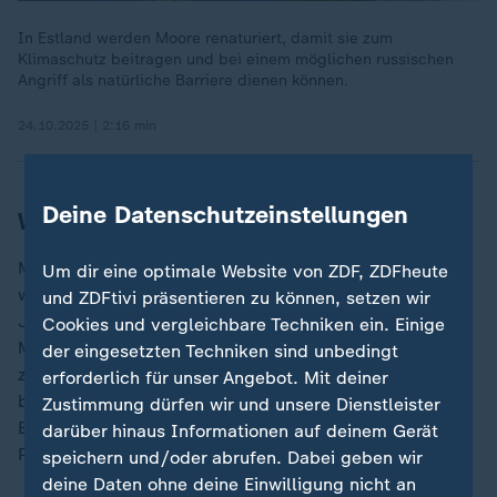
In Estland werden Moore renaturiert, damit sie zum
Klimaschutz beitragen und bei einem möglichen russischen
Angriff als natürliche Barriere dienen können.
24.10.2025 | 2:16 min
Deine Datenschutzeinstellungen
Wiedervernässung mit Wällen aus Torf
Mit der Austrocknung soll jetzt Schluss sein. Denn
Um dir eine optimale Website von ZDF, ZDFheute
wenn der Torf trocknet, entweicht das über
und ZDFtivi präsentieren zu können, setzen wir
Jahrtausende gespeicherte CO2 wieder. Ein intaktes
Cookies und vergleichbare Techniken ein. Einige
Moor fängt dagegen wieder an, das Gas aus der Luft
der eingesetzten Techniken sind unbedingt
zu filtern. Die Bauarbeiten sollen im Frühjahr 2026
erforderlich für unser Angebot. Mit deiner
beendet sein, dann soll das Projekt 50 Jahre unter
Zustimmung dürfen wir und unsere Dienstleister
Beobachtung bleiben. Finanziert wird es auch von
darüber hinaus Informationen auf deinem Gerät
Privatleuten, über freiwillige Klima-Zertifikate.
speichern und/oder abrufen. Dabei geben wir
deine Daten ohne deine Einwilligung nicht an