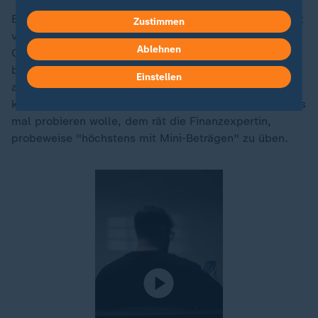
Behns zweiter Tipp: Nichts abschließen, was man nicht
Zustimmen
versteht.
Crypto-Währungen
, Copy Trading,
Ablehnen
Optionsscheine - online werde oft beworben, was
besonders spannend klingt. In vielen Fällen sind das
Einstellen
aber auch besonders riskante Geldanlagen und auf
keinen Fall Anfängerprodukte. Wer neugierig sei und es
mal probieren wolle, dem rät die Finanzexpertin,
probeweise "höchstens mit Mini-Beträgen" zu üben.