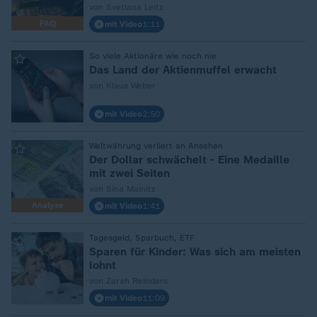
von Svetlana Leitz
FAQ
mit Video
1:11
:
So viele Aktionäre wie noch nie
Das Land der Aktienmuffel erwacht
von Klaus Weber
mit Video
2:50
:
Weltwährung verliert an Ansehen
Der Dollar schwächelt - Eine Medaille
mit zwei Seiten
von Sina Mainitz
Analyse
mit Video
1:41
:
Tagesgeld, Sparbuch, ETF
Sparen für Kinder: Was sich am meisten
lohnt
von Zarah Reinders
mit Video
11:09