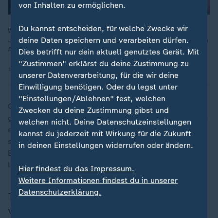
von Inhalten zu ermöglichen.
Du kannst entscheiden, für welche Zwecke wir
Wie umgehen mit der Nutzung von Social Media durch
deine Daten speichern und verarbeiten dürfen.
Jugendliche? In Deutschland wird der Ruf nach einer strengen
Altersbegrenzung immer lauter.
Dies betrifft nur dein aktuell genutztes Gerät. Mit
"Zustimmen" erklärst du deine Zustimmung zu
10.10.2025 | 8:12 min
unserer Datenverarbeitung, für die wir deine
Einwilligung benötigen. Oder du legst unter
"Einstellungen/Ablehnen" fest, welchen
Checken sollte man auch, ob ein Geschäftsmodell
Zwecken du deine Zustimmung gibst und
genau erklärt werde oder nur vage bleibe. Dann sei oft
welchen nicht. Deine Datenschutzeinstellungen
etwas faul. Hier sollten sich Nutzerinnen und Nutzer
kannst du jederzeit mit Wirkung für die Zukunft
sozialer Medien nicht von vermeintlich positiven
in deinen Einstellungen widerrufen oder ändern.
Bewertungen oder vielen Followern beeinflussen
lassen. Die könnten manipuliert sein.
Hier findest du das Impressum.
Weitere Informationen findest du in unserer
Datenschutzerklärung.
Tipp 2: Nur abschließen, was man
versteht