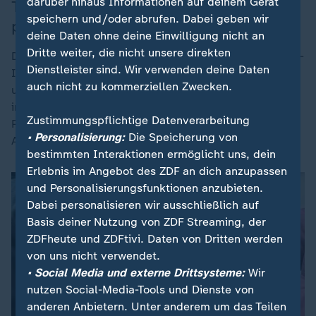
darüber hinaus Informationen auf deinem Gerät
Tipp 1: Social-Media-Inhalte genau
speichern und/oder abrufen. Dabei geben wir
prüfen
deine Daten ohne deine Einwilligung nicht an
Dritte weiter, die nicht unsere direkten
Der erste Tipp der Finanzexpertin ist, die Social-Media-
Dienstleister sind. Wir verwenden deine Daten
Inhalte genau zu prüfen. Um herauszufinden, wie
auch nicht zu kommerziellen Zwecken.
unabhängig Anbieter wirklich seien, helfe oft ein Blick
ins Impressum. Das müsste sich über die
Zustimmungspflichtige Datenverarbeitung
Profilbeschreibung oder auf den Websites der
• Personalisierung:
Die Speicherung von
Anlageprodukte finden lassen.
bestimmten Interaktionen ermöglicht uns, dein
Erlebnis im Angebot des ZDF an dich anzupassen
und Personalisierungsfunktionen anzubieten.
Dabei personalisieren wir ausschließlich auf
Basis deiner Nutzung von ZDF Streaming, der
ZDFheute und ZDFtivi. Daten von Dritten werden
von uns nicht verwendet.
• Social Media und externe Drittsysteme:
Wir
nutzen Social-Media-Tools und Dienste von
anderen Anbietern. Unter anderem um das Teilen