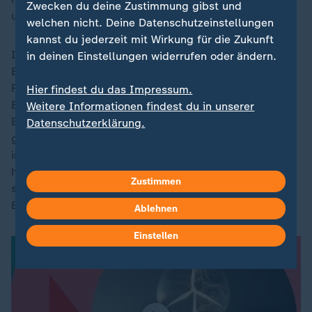
Zwecken du deine Zustimmung gibst und
und spart sich anfallende Netzentgelte.
welchen nicht. Deine Datenschutzeinstellungen
kannst du jederzeit mit Wirkung für die Zukunft
Im Zuge des Netzbaus wurde sogar ein eigenes
in deinen Einstellungen widerrufen oder ändern.
Energieversorgungsunternehmen gegründet. Die
Feldheim Energie GmbH & Co. KG wird von einem
Hier findest du das Impressum.
Beirat geführt. Dieser kauft Wärme aus der
Weitere Informationen findest du in unserer
Biogasanlage und Strom aus dem Windpark ein und
Datenschutzerklärung.
gibt beides nahezu zu Selbstkosten an die Haushalte
im Ort weiter. Fast alle Anwohnerinnen und Anwohner
haben dafür Anteile an der Gesellschaft erworben. Für
Zustimmen
sie bedeutet das: mehr Unabhängigkeit, weniger
Energiekosten.
Ablehnen
Einstellen