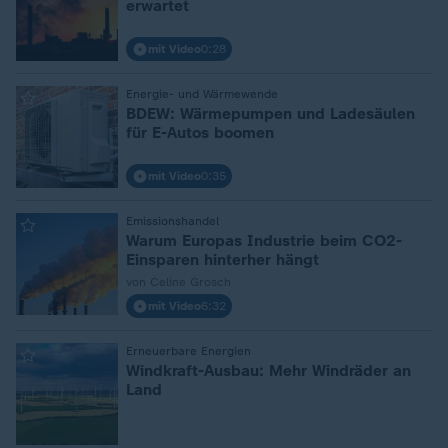
erwartet
mit Video
0:28
:
Energie- und Wärmewende
BDEW: Wärmepumpen und Ladesäulen
für E-Autos boomen
mit Video
0:35
:
Emissionshandel
Warum Europas Industrie beim CO2-
Einsparen hinterher hängt
von Celine Grosch
mit Video
6:32
:
Erneuerbare Energien
Windkraft-Ausbau: Mehr Windräder an
Land