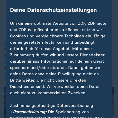
sondern schicken auch Strom
vielleicht nach Potsdam oder Berlin
Deine Datenschutzeinstellungen
oder andere Industriezentren.
Um dir eine optimale Website von ZDF, ZDFheute
Doreen Raschemann, trieb Energiewende in Feldheim voran
und ZDFtivi präsentieren zu können, setzen wir
Cookies und vergleichbare Techniken ein. Einige
der eingesetzten Techniken sind unbedingt
Für die Wärmeversorgung der Haushalte sorgt die
erforderlich für unser Angebot. Mit deiner
Biogasanlage der Agrargenossenschaft. Im Winter,
Zustimmung dürfen wir und unsere Dienstleister
wenn Spitzenlasten erreicht werden, schaltet sich die
darüber hinaus Informationen auf deinem Gerät
Hackschnitzelheizung dazu. Ein moderner
speichern und/oder abrufen. Dabei geben wir
Batteriespeicher gleicht Schwankungen des
deine Daten ohne deine Einwilligung nicht an
Stromnetztes aus.
Dritte weiter, die nicht unsere direkten
Dienstleister sind. Wir verwenden deine Daten
auch nicht zu kommerziellen Zwecken.
Zustimmungspflichtige Datenverarbeitung
• Personalisierung:
Die Speicherung von