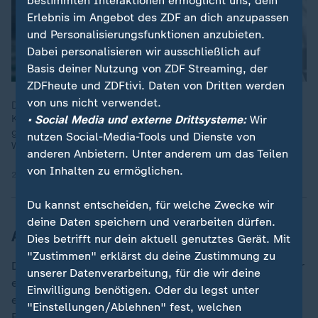
bestimmten Interaktionen ermöglicht uns, dein
Erlebnis im Angebot des ZDF an dich anzupassen
und Personalisierungsfunktionen anzubieten.
Dabei personalisieren wir ausschließlich auf
Basis deiner Nutzung von ZDF Streaming, der
ZDFheute und ZDFtivi. Daten von Dritten werden
von uns nicht verwendet.
Die kommunale Wärmeplanung wird ein Kraftakt für die
• Social Media und externe Drittsysteme:
Wir
Kommunen - sie bringt Milliardenkosten für den Umbau. Wie
gehen Kommunen mit den Herausforderungen der
nutzen Social-Media-Tools und Dienste von
Wärmewende um?
anderen Anbietern. Unter anderem um das Teilen
von Inhalten zu ermöglichen.
22.12.2025 | 6:20 min
Du kannst entscheiden, für welche Zwecke wir
deine Daten speichern und verarbeiten dürfen.
Autarkie dank eigenem Netz
Dies betrifft nur dein aktuell genutztes Gerät. Mit
"Zustimmen" erklärst du deine Zustimmung zu
Das Besondere: Verteilt werden Strom und Wärme über
unserer Datenverarbeitung, für die wir deine
ein eigens gebautes Strom- und Wärmenetz. Ein
Einwilligung benötigen. Oder du legst unter
entscheidender Schlüssel zur Autarkie. Dadurch ist
"Einstellungen/Ablehnen" fest, welchen
Feldheim nicht auf externe Netzbetreiber angewiesen