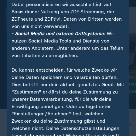
Dabei personalisieren wir ausschließlich auf
Basis deiner Nutzung von ZDF Streaming, der
ZDFheute und ZDFtivi. Daten von Dritten werden
von uns nicht verwendet.
• Social Media und externe Drittsysteme:
Wir
nutzen Social-Media-Tools und Dienste von
anderen Anbietern. Unter anderem um das Teilen
von Inhalten zu ermöglichen.
Du kannst entscheiden, für welche Zwecke wir
:
Nachrichten | Sport
deine Daten speichern und verarbeiten dürfen.
Schweizerin macht Schl
Aktuelle Sportnachrichten
Alpin-Olympiasi
Dies betrifft nur dein aktuell genutztes Gerät. Mit
auf einen Blick
Behrami beendet
"Zustimmen" erklärst du deine Zustimmung zu
unserer Datenverarbeitung, für die wir deine
Einwilligung benötigen. Oder du legst unter
"Einstellungen/Ablehnen" fest, welchen
Zwecken du deine Zustimmung gibst und
nach oben
welchen nicht. Deine Datenschutzeinstellungen
kannst du jederzeit mit Wirkung für die Zukunft