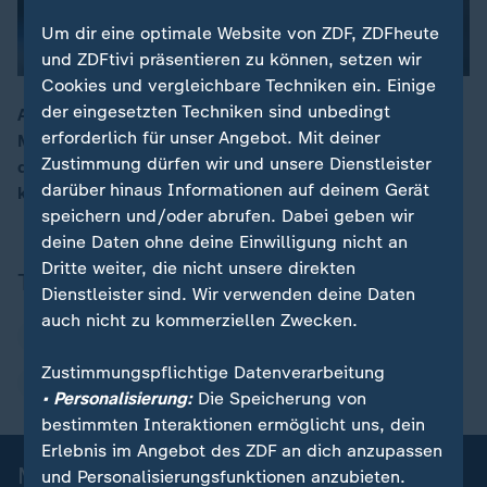
Um dir eine optimale Website von ZDF, ZDFheute
und ZDFtivi präsentieren zu können, setzen wir
Cookies und vergleichbare Techniken ein. Einige
der eingesetzten Techniken sind unbedingt
Am Wochenende geht es für den HSV zum FC Bayern
erforderlich für unser Angebot. Mit deiner
München. HSV-Trainer Merlin Polzin gibt sich trotz der
Zustimmung dürfen wir und unsere Dienstleister
deutlichen Niederlagen in der Vergangenheit
darüber hinaus Informationen auf deinem Gerät
kämpferisch.
speichern und/oder abrufen. Dabei geben wir
deine Daten ohne deine Einwilligung nicht an
Dritte weiter, die nicht unsere direkten
Themen
Dienstleister sind. Wir verwenden deine Daten
auch nicht zu kommerziellen Zwecken.
Bundesliga
Hamburger SV
Zustimmungspflichtige Datenverarbeitung
FC Bayern München
• Personalisierung:
Die Speicherung von
bestimmten Interaktionen ermöglicht uns, dein
Erlebnis im Angebot des ZDF an dich anzupassen
Mehr News aus dem Sport
und Personalisierungsfunktionen anzubieten.