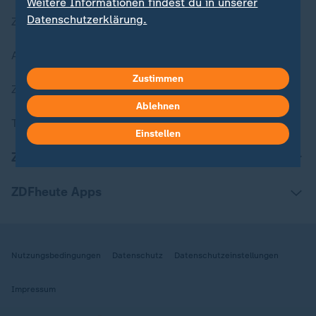
Weitere Informationen findest du in unserer
Datenschutzerklärung.
Zuletzt veröffentlicht
Aktuelle Sendungs-Videos
Zustimmen
ZDFheute Stories
Ablehnen
Themen im Überblick
Einstellen
ZDFheute Update
ZDFheute Apps
Nutzungsbedingungen
Datenschutz
Datenschutzeinstellungen
Impressum