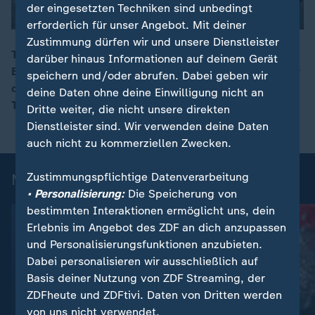
der eingesetzten Techniken sind unbedingt
erforderlich für unser Angebot. Mit deiner
Zustimmung dürfen wir und unsere Dienstleister
Tina Deeken ist 19-fache Weltmeisterin im
darüber hinaus Informationen auf deinem Gerät
Eisschwimmen und hält mehrere Weltrekorde. Kurz vor
speichern und/oder abrufen. Dabei geben wir
00:15
der EM fühlt sich die 49-Jährige fit für den nächsten
deine Daten ohne deine Einwilligung nicht an
Titel.
Dritte weiter, die nicht unsere direkten
Dienstleister sind. Wir verwenden deine Daten
auch nicht zu kommerziellen Zwecken.
Zustimmungspflichtige Datenverarbeitung
Mehr News aus dem Sport
• Personalisierung:
Die Speicherung von
bestimmten Interaktionen ermöglicht uns, dein
Erlebnis im Angebot des ZDF an dich anzupassen
und Personalisierungsfunktionen anzubieten.
Dabei personalisieren wir ausschließlich auf
Basis deiner Nutzung von ZDF Streaming, der
ZDFheute und ZDFtivi. Daten von Dritten werden
von uns nicht verwendet.