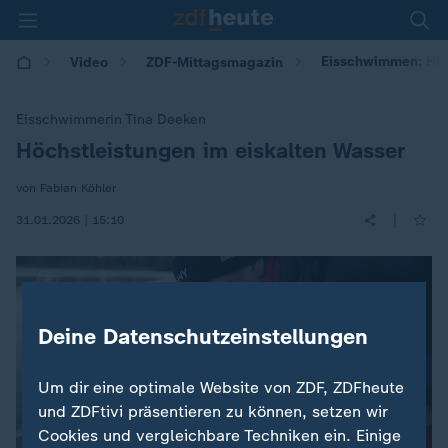
Eisschwimmen: Höc
Video
ZDF-Mittagsmagazin
Eisschwimmerin Tina Deeken
Höchstleistungen im eiskalten Wasser
:
von Fabian Köhler
|
31.01.2026 | 15:10
Deine Datenschutzeinstellungen
Um dir eine optimale Website von ZDF, ZDFheute
und ZDFtivi präsentieren zu können, setzen wir
Cookies und vergleichbare Techniken ein. Einige