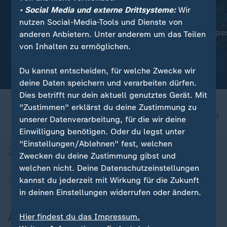
• Social Media und externe Drittsysteme:
Wir
:
Schwimm-EM
nutzen Social-Media-Tools und Dienste von
Wellbrock verpas
anderen Anbietern. Unter anderem um das Teilen
:
Nachrichten | Sport
Medaille
von Inhalten zu ermöglichen.
Aktuelle Sportnachrichten
auf einen Blick
mit Video
82:36
Du kannst entscheiden, für welche Zwecke wir
deine Daten speichern und verarbeiten dürfen.
Dies betrifft nur dein aktuell genutztes Gerät. Mit
"Zustimmen" erklärst du deine Zustimmung zu
nach oben
unserer Datenverarbeitung, für die wir deine
Einwilligung benötigen. Oder du legst unter
"Einstellungen/Ablehnen" fest, welchen
Zwecken du deine Zustimmung gibst und
welchen nicht. Deine Datenschutzeinstellungen
kannst du jederzeit mit Wirkung für die Zukunft
in deinen Einstellungen widerrufen oder ändern.
Hier findest du das Impressum.
Aktuell bei ZDFheute