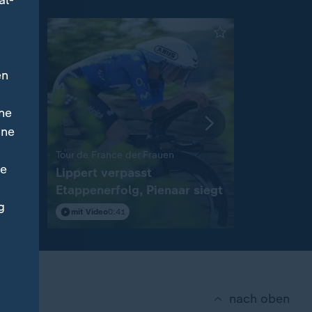
al-
en
ne
ine
:
Tour de France der Frauen
Leipziger Me
ne
Lippert verpasst
Schwindel
Etappenerfolg, Pienaar siegt
Diomande 
 vor
g
Madrid
mit Video
0:41
mit Video
1
nach oben