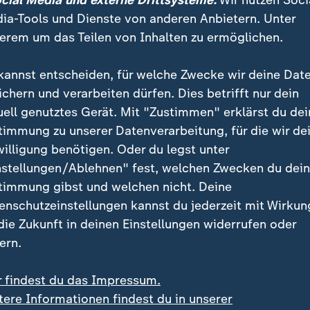
ocial Media und externe Drittsysteme:
Wir nutzen Soci
ia-Tools und Dienste von anderen Anbietern. Unter
erem um das Teilen von Inhalten zu ermöglichen.
kannst entscheiden, für welche Zwecke wir deine Dat
ichern und verarbeiten dürfen. Dies betrifft nur dein
uell genutztes Gerät. Mit "Zustimmen" erklärst du dei
timmung zu unserer Datenverarbeitung, für die wir de
willigung benötigen. Oder du legst unter
:
imm-EM
nstellungen/Ablehnen" fest, welchen Zwecken du dei
 Medaillen für deutsche
:
Transfer-News in Bildern
timmung gibst und welchen nicht. Deine
erspringer zum
Berichte: Weltstar Rodri
enschutzeinstellungen kannst du jederzeit mit Wirkun
hluss
Wechsel zu Barcelona
 Video
1:50
 die Zukunft in deinen Einstellungen widerrufen oder
ern.
r findest du das Impressum.
tere Informationen findest du in unserer