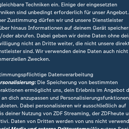
gleichbare Techniken ein. Einige der eingesetzten
hniken sind unbedingt erforderlich für unser Angebot.
ner Zustimmung dürfen wir und unsere Dienstleister
über hinaus Informationen auf deinem Gerät speicher
/oder abrufen. Dabei geben wir deine Daten ohne de
willigung nicht an Dritte weiter, die nicht unsere direk
nstleister sind. Wir verwenden deine Daten auch nicht
merziellen Zwecken.
timmungspflichtige Datenverarbeitung
ng der WM-Endrunde sollte der Fußball im Mittelpunk
ersonalisierung:
Die Speicherung von bestimmten
tino rückte US-Präsident Trump in den Vordergrund. I
eraktionen ermöglicht uns, dein Erlebnis im Angebot 
 an dich anzupassen und Personalisierungsfunktionen
ubieten. Dabei personalisieren wir ausschließlich auf
is deiner Nutzung von ZDF Streaming, der ZDFheute 
tivi. Daten von Dritten werden von uns nicht verwend