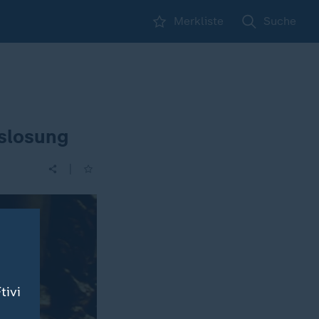
Merkliste
Suche
uslosung
|
tivi