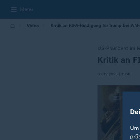
Menü
Kritik an FIFA-Huldigung für Trump bei WM
Video
US-Präsident im M
Kritik an 
:
06.12.2025 | 19:45
De
Um 
prä