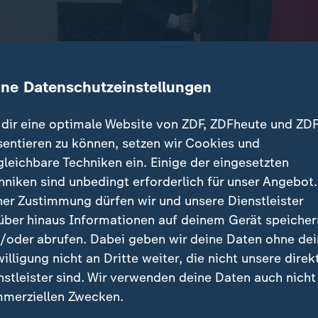
ine Datenschutzeinstellungen
dir eine optimale Website von ZDF, ZDFheute und ZDF
sentieren zu können, setzen wir Cookies und
gleichbare Techniken ein. Einige der eingesetzten
and im Ukraine-Krieg, Wirtschaftsbeziehungen und Pe
hniken sind unbedingt erforderlich für unser Angebot.
inister Wadephul hat in China einige Themen im Gepä
ner Zustimmung dürfen wir und unsere Dienstleister
über hinaus Informationen auf deinem Gerät speicher
/oder abrufen. Dabei geben wir deine Daten ohne de
willigung nicht an Dritte weiter, die nicht unsere direk
nstleister sind. Wir verwenden deine Daten auch nicht
beiträge
merziellen Zwecken.