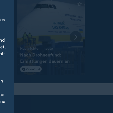
des
und
et.
:
Nachrichten | heute
Nachrichten 
al-
Nach Drohnenfund:
Diskussio
Ermittlungen dauern an
Drohnena
Video
1:34
Video
1:54
en
ne
ine