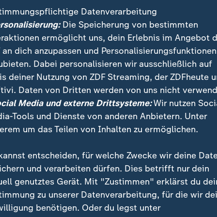
timmungspflichtige Datenverarbeitung
ersonalisierung:
Die Speicherung von bestimmten
eraktionen ermöglicht uns, dein Erlebnis im Angebot 
 an dich anzupassen und Personalisierungsfunktionen
ubieten. Dabei personalisieren wir ausschließlich auf
is deiner Nutzung von ZDF Streaming, der ZDFheute 
tivi. Daten von Dritten werden von uns nicht verwend
:
:
ichten | heute
Nachrichten | heute
ocial Media und externe Drittsysteme:
Wir nutzen Soci
nslange Haft nach
"Neue Risiken für die
ia-Tools und Dienste von anderen Anbietern. Unter
hlag
Konjunktur"
erem um das Teilen von Inhalten zu ermöglichen.
deo
1:33
Video
1:02
kannst entscheiden, für welche Zwecke wir deine Dat
ichern und verarbeiten dürfen. Dies betrifft nur dein
uell genutztes Gerät. Mit "Zustimmen" erklärst du dei
timmung zu unserer Datenverarbeitung, für die wir de
fentlicht
willigung benötigen. Oder du legst unter