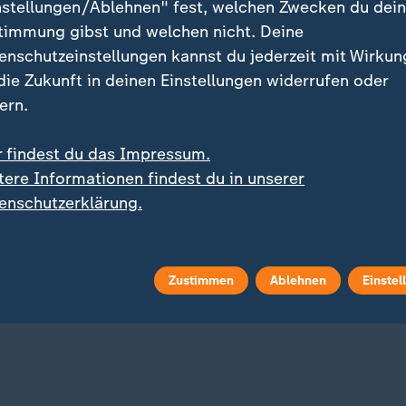
nstellungen/Ablehnen" fest, welchen Zwecken du dei
timmung gibst und welchen nicht. Deine
enschutzeinstellungen kannst du jederzeit mit Wirkun
 die Zukunft in deinen Einstellungen widerrufen oder
ern.
r findest du das Impressum.
tere Informationen findest du in unserer
:
mhitze in Deutschland
Liveblog
enschutzerklärung.
alverbände warnen vor
:
Aktuelle Entwicklungen
hren für Obdachlose
Iran-Krieg und Nahost-
Konflikt: Alle Nachricht
 Video
3:41
Liveblog
Zustimmen
Ablehnen
Einstel